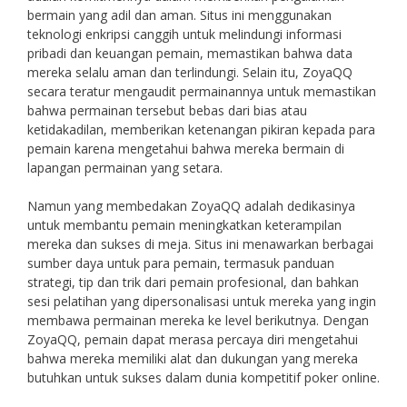
bermain yang adil dan aman. Situs ini menggunakan
teknologi enkripsi canggih untuk melindungi informasi
pribadi dan keuangan pemain, memastikan bahwa data
mereka selalu aman dan terlindungi. Selain itu, ZoyaQQ
secara teratur mengaudit permainannya untuk memastikan
bahwa permainan tersebut bebas dari bias atau
ketidakadilan, memberikan ketenangan pikiran kepada para
pemain karena mengetahui bahwa mereka bermain di
lapangan permainan yang setara.
Namun yang membedakan ZoyaQQ adalah dedikasinya
untuk membantu pemain meningkatkan keterampilan
mereka dan sukses di meja. Situs ini menawarkan berbagai
sumber daya untuk para pemain, termasuk panduan
strategi, tip dan trik dari pemain profesional, dan bahkan
sesi pelatihan yang dipersonalisasi untuk mereka yang ingin
membawa permainan mereka ke level berikutnya. Dengan
ZoyaQQ, pemain dapat merasa percaya diri mengetahui
bahwa mereka memiliki alat dan dukungan yang mereka
butuhkan untuk sukses dalam dunia kompetitif poker online.