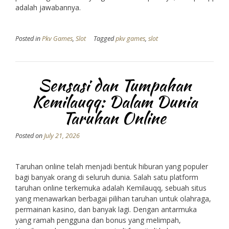
adalah jawabannya.
Posted in
Pkv Games
,
Slot
Tagged
pkv games
,
slot
Sensasi dan Tumpahan
Kemilauqq: Dalam Dunia
Taruhan Online
Posted on
July 21, 2026
Taruhan online telah menjadi bentuk hiburan yang populer
bagi banyak orang di seluruh dunia. Salah satu platform
taruhan online terkemuka adalah Kemilauqq, sebuah situs
yang menawarkan berbagai pilihan taruhan untuk olahraga,
permainan kasino, dan banyak lagi. Dengan antarmuka
yang ramah pengguna dan bonus yang melimpah,