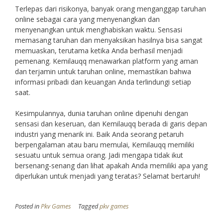
Terlepas dari risikonya, banyak orang menganggap taruhan
online sebagai cara yang menyenangkan dan
menyenangkan untuk menghabiskan waktu. Sensasi
memasang taruhan dan menyaksikan hasilnya bisa sangat
memuaskan, terutama ketika Anda berhasil menjadi
pemenang. Kemilauqq menawarkan platform yang aman
dan terjamin untuk taruhan online, memastikan bahwa
informasi pribadi dan keuangan Anda terlindungi setiap
saat.
Kesimpulannya, dunia taruhan online dipenuhi dengan
sensasi dan keseruan, dan Kemilauqq berada di garis depan
industri yang menarik ini. Baik Anda seorang petaruh
berpengalaman atau baru memulai, Kemilauqq memiliki
sesuatu untuk semua orang. Jadi mengapa tidak ikut
bersenang-senang dan lihat apakah Anda memiliki apa yang
diperlukan untuk menjadi yang teratas? Selamat bertaruh!
Posted in
Pkv Games
Tagged
pkv games