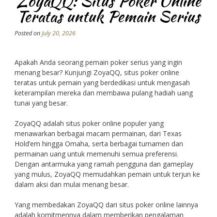
ZoyaQQ: Situs Poker Online
Teratas untuk Pemain Serius
Posted on
July 20, 2026
Apakah Anda seorang pemain poker serius yang ingin
menang besar? Kunjungi ZoyaQQ, situs poker online
teratas untuk pemain yang berdedikasi untuk mengasah
keterampilan mereka dan membawa pulang hadiah uang
tunai yang besar.
ZoyaQQ adalah situs poker online populer yang
menawarkan berbagai macam permainan, dari Texas
Hold’em hingga Omaha, serta berbagai turnamen dan
permainan uang untuk memenuhi semua preferensi.
Dengan antarmuka yang ramah pengguna dan gameplay
yang mulus, ZoyaQQ memudahkan pemain untuk terjun ke
dalam aksi dan mulai menang besar.
Yang membedakan ZoyaQQ dari situs poker online lainnya
adalah komitmennya dalam memberikan pengalaman