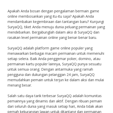
Apakah Anda bosan dengan pengalaman bermain game
online membosankan yang itu-itu saja? Apakah Anda
mendambakan kegembiraan dan tantangan baru? Kunjungi
SuryaQQ, tiket Anda menuju dunia peluang permainan yang
mendebarkan. Bergabunglah dalam aksi di SuryaQQ dan
rasakan level permainan online yang benar-benar baru.
SuryaQQ adalah platform game online populer yang
menawarkan berbagai macam permainan untuk memenuhi
setiap selera. Baik Anda penggemar poker, domino, atau
permainan kartu populer lainnya, SuryaQQ punya sesuatu
untuk semua orang. Dengan antarmuka yang ramah
pengguna dan dukungan pelanggan 24 jam, SuryaQQ
memudahkan pemain untuk terjun ke dalam aksi dan mulai
menang besar.
Salah satu daya tarik terbesar SuryaQQ adalah komunitas
pemainnya yang dinamis dan aktif. Dengan ribuan pemain
dari seluruh dunia yang masuk setiap hari, Anda tidak akan
pernah kekurangan lawan untuk ditantang dan permainan