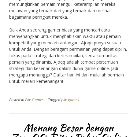
memungkinkan pemain menguji keterampilan mereka
melawan yang terbaik dari yang terbaik dan melihat
bagaimana peringkat mereka.
Baik Anda seorang gamer biasa yang mencari cara
menyenangkan untuk menghabiskan waktu atau pemain
kompetitif yang mencari tantangan, Ajoqq punya sesuatu
untuk Anda. Dengan beragam permainan yang dapat dipilih,
fokus pada strategi dan keterampilan, serta komunitas
pemain yang dinamis, Ajoqq adalah tempat pertemuan
strategi dan kesenangan dalam dunia game online. Jadi
mengapa menunggu? Daftar hari ini dan mulailah bermain
untuk meraih kemenangan!
Posted in
Pkv Games
Tagged
pkv games
Menang Besar dengan