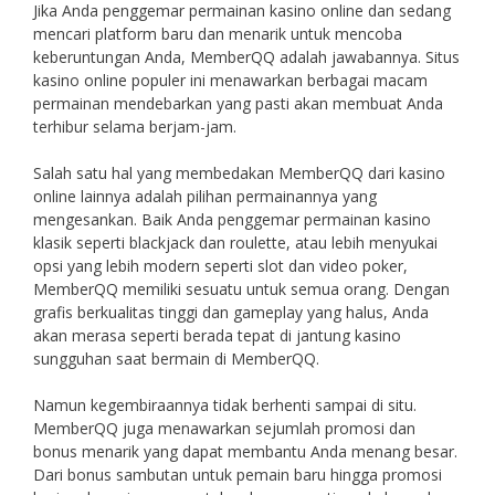
Jika Anda penggemar permainan kasino online dan sedang
mencari platform baru dan menarik untuk mencoba
keberuntungan Anda, MemberQQ adalah jawabannya. Situs
kasino online populer ini menawarkan berbagai macam
permainan mendebarkan yang pasti akan membuat Anda
terhibur selama berjam-jam.
Salah satu hal yang membedakan MemberQQ dari kasino
online lainnya adalah pilihan permainannya yang
mengesankan. Baik Anda penggemar permainan kasino
klasik seperti blackjack dan roulette, atau lebih menyukai
opsi yang lebih modern seperti slot dan video poker,
MemberQQ memiliki sesuatu untuk semua orang. Dengan
grafis berkualitas tinggi dan gameplay yang halus, Anda
akan merasa seperti berada tepat di jantung kasino
sungguhan saat bermain di MemberQQ.
Namun kegembiraannya tidak berhenti sampai di situ.
MemberQQ juga menawarkan sejumlah promosi dan
bonus menarik yang dapat membantu Anda menang besar.
Dari bonus sambutan untuk pemain baru hingga promosi