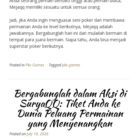
Anda seorang pemain berisiko tinggi atau pemain biasa,
Mejaqq memiliki sesuatu untuk semua orang.
Jadi, jika Anda ingin menguasai seni poker dan membawa
permainan Anda ke level berikutnya, Mejaqq adalah
jawabannya. Bergabunglah hari ini dan mulailah bermain di
tempat para juara bermain. Siapa tahu, Anda bisa menjadi
superstar poker berikutnya.
Posted in
Pkv Games
Tagged
pkv games
Bergabunglah dalam Aksi di
SuryaQQ: Tiket Anda ke
Dunia Peluang Permainan
yang Menyenangkan
Posted on
July 19, 2026