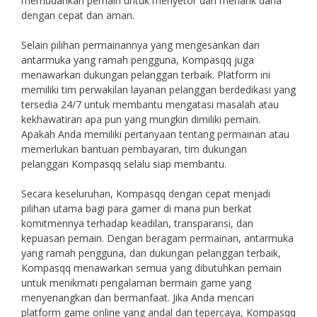
memudahkan pemain untuk menyetor dan menarik dana
dengan cepat dan aman.
Selain pilihan permainannya yang mengesankan dan
antarmuka yang ramah pengguna, Kompasqq juga
menawarkan dukungan pelanggan terbaik. Platform ini
memiliki tim perwakilan layanan pelanggan berdedikasi yang
tersedia 24/7 untuk membantu mengatasi masalah atau
kekhawatiran apa pun yang mungkin dimiliki pemain.
Apakah Anda memiliki pertanyaan tentang permainan atau
memerlukan bantuan pembayaran, tim dukungan
pelanggan Kompasqq selalu siap membantu.
Secara keseluruhan, Kompasqq dengan cepat menjadi
pilihan utama bagi para gamer di mana pun berkat
komitmennya terhadap keadilan, transparansi, dan
kepuasan pemain. Dengan beragam permainan, antarmuka
yang ramah pengguna, dan dukungan pelanggan terbaik,
Kompasqq menawarkan semua yang dibutuhkan pemain
untuk menikmati pengalaman bermain game yang
menyenangkan dan bermanfaat. Jika Anda mencari
platform game online yang andal dan tepercaya, Kompasqq