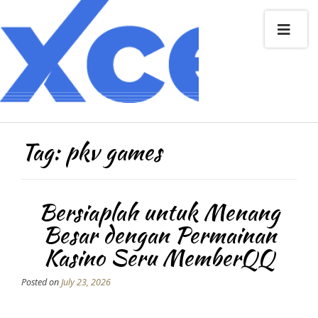
Tag:
pkv games
Bersiaplah untuk Menang
Besar dengan Permainan
Kasino Seru MemberQQ
Posted on
July 23, 2026