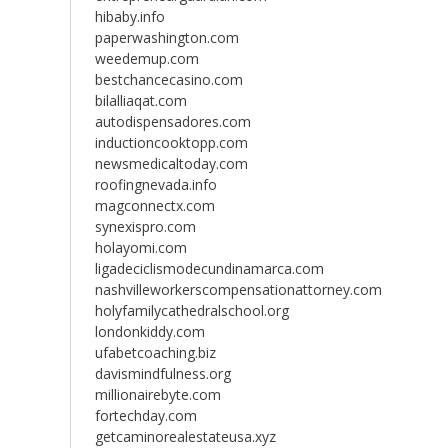
hibaby.info
paperwashington.com
weedemup.com
bestchancecasino.com
bilalliaqat.com
autodispensadores.com
inductioncooktopp.com
newsmedicaltoday.com
roofingnevada.info
magconnectx.com
synexispro.com
holayomi.com
ligadeciclismodecundinamarca.com
nashvilleworkerscompensationattorney.com
holyfamilycathedralschool.org
londonkiddy.com
ufabetcoaching.biz
davismindfulness.org
millionairebyte.com
fortechday.com
getcaminorealestateusa.xyz