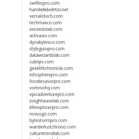
swiftiopro.com
hamilelikbelirtisi.net
versalotech.com
techmaxco.com
exceedolab.com
activaxio.com
dynabytesco.com
stylegurupro.com
datawizardslab.com
cubiqio.com
geeklifechronicle.com
infospherepro.com
foodiesavorpro.com
vortexohq.com
epicadventurepro.com
insightwavelab.com
lifeexplorerpro.com
novusgo.com
bytestormpro.com
wanderlustchrono.com
culturetrendlab.com