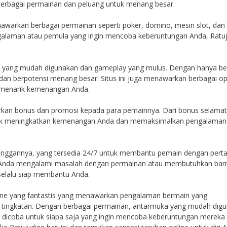
 berbagai permainan dan peluang untuk menang besar.
nawarkan berbagai permainan seperti poker, domino, mesin slot, dan
galaman atau pemula yang ingin mencoba keberuntungan Anda, Ratu
uka yang mudah digunakan dan gameplay yang mulus. Dengan hanya b
 dan berpotensi menang besar. Situs ini juga menawarkan berbagai op
menarik kemenangan Anda.
rkan bonus dan promosi kepada para pemainnya. Dari bonus selamat
ntuk meningkatkan kemenangan Anda dan memaksimalkan pengalaman
pelanggannya, yang tersedia 24/7 untuk membantu pemain dengan pert
ah Anda mengalami masalah dengan permainan atau membutuhkan ban
selalu siap membantu Anda.
nline yang fantastis yang menawarkan pengalaman bermain yang
 tingkatan. Dengan berbagai permainan, antarmuka yang mudah digu
k dicoba untuk siapa saja yang ingin mencoba keberuntungan mereka 