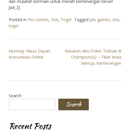
dan mulailah bermain untuk meraih kemenangan besar!
[ad_2]
Posted in
Pkv Games
,
Slot
,
Togel
Tagged
pkv games
,
slot
,
togel
Post
Murniqq: Masa Depan
Rasakan Aksi Poker Terbaik di
navigation
Komunikasi Online
ChampionQQ – Tiket Anda
Menuju Kemenangan
Search
Search
Recent Posts