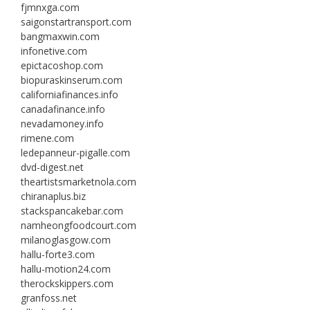
fjmnxga.com
saigonstartransport.com
bangmaxwin.com
infonetive.com
epictacoshop.com
biopuraskinserum.com
californiafinances.info
canadafinance.info
nevadamoney.info
rimene.com
ledepanneur-pigalle.com
dvd-digest.net
theartistsmarketnola.com
chiranaplus.biz
stackspancakebar.com
namheongfoodcourt.com
milanoglasgow.com
hallu-forte3.com
hallu-motion24.com
therockskippers.com
granfoss.net