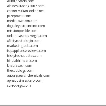
allindiacafela.com
alpineskiracing2007.com
casino-vulkan-online.net
pitrepower.com
mediatown360.com
digitaleyestrainclinic.com
missionposible.com
online-casinos-vegas.com
xfinityrouterlogin.com
marketingjacks.com
topappliancereviews.com
trickytechupdates.com
hindiabhimaan.com
khabresach.com
thecbdblogs.com
autoresearchchemicals.com
apnabusinesskaro.com
suleckiego.com