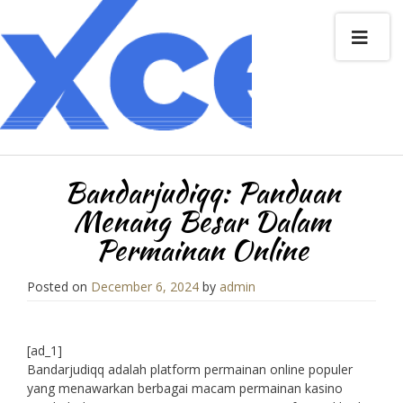
Bandarjudiqq: Panduan
Menang Besar Dalam
Permainan Online
Posted on
December 6, 2024
by
admin
[ad_1]
Bandarjudiqq adalah platform permainan online populer
yang menawarkan berbagai macam permainan kasino