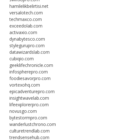
hamilelikbelirtisi.net
versalotech.com
techmaxco.com
exceedolab.com
activaxio.com
dynabytesco.com
stylegurupro.com
datawizardslab.com
cubiqio.com
geeklifechronicle.com
infospherepro.com
foodiesavorpro.com
vortexohq.com
epicadventurepro.com
insightwavelab.com
lifeexplorerpro.com
novusgo.com
bytestormpro.com
wanderlustchrono.com
culturetrendlab.com
trendsensehub.com