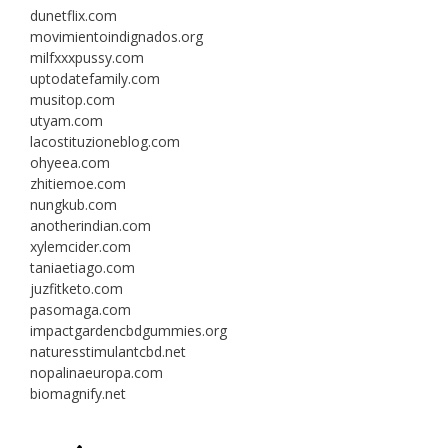
dunetflix.com
movimientoindignados.org
milfxxxpussy.com
uptodatefamily.com
musitop.com
utyam.com
lacostituzioneblog.com
ohyeea.com
zhitiemoe.com
nungkub.com
anotherindian.com
xylemcider.com
taniaetiago.com
juzfitketo.com
pasomaga.com
impactgardencbdgummies.org
naturesstimulantcbd.net
nopalinaeuropa.com
biomagnify.net