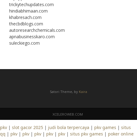
trickytechupdates.com
hindiabhimaan.com
khabresach.com
thecbdblogs.com
autoresearchchemicals.com
apnabusinesskaro.com
suleckiego.com
Satori Theme, by
Kaira
XCELEROWEB.COM
pkv
|
slot gacor 2025
|
judi bola terpercaya
|
pkv games
|
situs
qq
|
pkv
|
pkv
|
pkv
|
pkv
|
pkv
|
situs pkv games
|
poker online