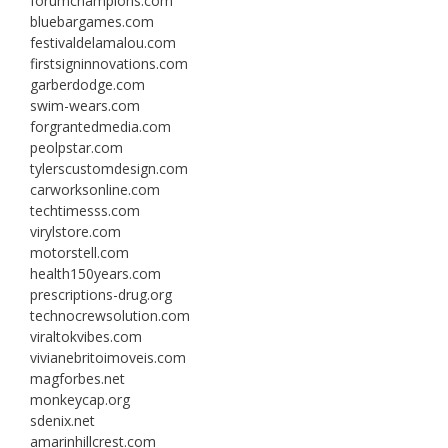
forumchampions.com
bluebargames.com
festivaldelamalou.com
firstsigninnovations.com
garberdodge.com
swim-wears.com
forgrantedmedia.com
peolpstar.com
tylerscustomdesign.com
carworksonline.com
techtimesss.com
virylstore.com
motorstell.com
health150years.com
prescriptions-drug.org
technocrewsolution.com
viraltokvibes.com
vivianebritoimoveis.com
magforbes.net
monkeycap.org
sdenix.net
amarinhillcrest.com