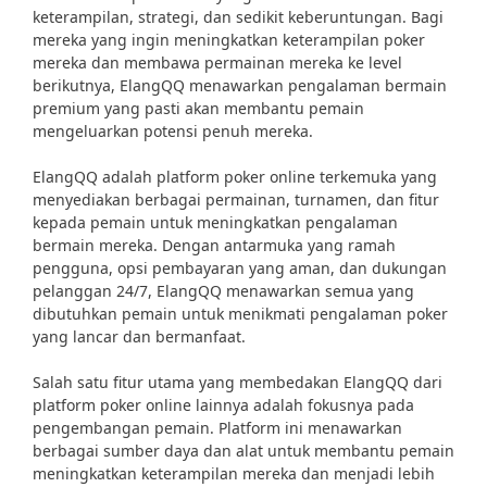
keterampilan, strategi, dan sedikit keberuntungan. Bagi
mereka yang ingin meningkatkan keterampilan poker
mereka dan membawa permainan mereka ke level
berikutnya, ElangQQ menawarkan pengalaman bermain
premium yang pasti akan membantu pemain
mengeluarkan potensi penuh mereka.
ElangQQ adalah platform poker online terkemuka yang
menyediakan berbagai permainan, turnamen, dan fitur
kepada pemain untuk meningkatkan pengalaman
bermain mereka. Dengan antarmuka yang ramah
pengguna, opsi pembayaran yang aman, dan dukungan
pelanggan 24/7, ElangQQ menawarkan semua yang
dibutuhkan pemain untuk menikmati pengalaman poker
yang lancar dan bermanfaat.
Salah satu fitur utama yang membedakan ElangQQ dari
platform poker online lainnya adalah fokusnya pada
pengembangan pemain. Platform ini menawarkan
berbagai sumber daya dan alat untuk membantu pemain
meningkatkan keterampilan mereka dan menjadi lebih