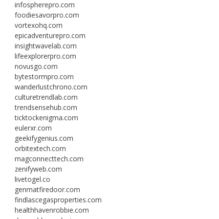
infospherepro.com
foodiesavorpro.com
vortexohq.com
epicadventurepro.com
insightwavelab.com
lifeexplorerpro.com
novusgo.com
bytestormpro.com
wanderlustchrono.com
culturetrendlab.com
trendsensehub.com
ticktockenigma.com
eulerxr.com
geekifygenius.com
orbitextech.com
magconnecttech.com
zenifyweb.com
livetogel.co
genmatfiredoor.com
findlascegasproperties.com
healthhavenrobbie.com