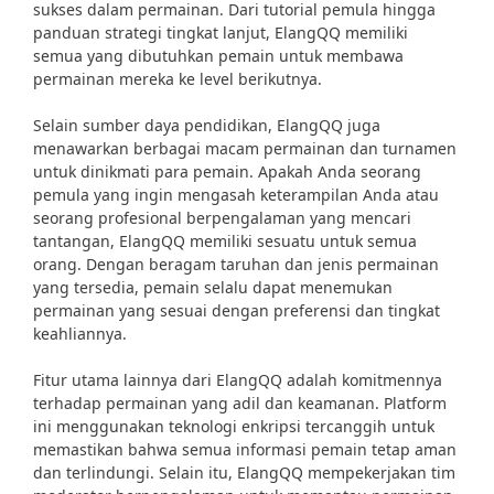
sukses dalam permainan. Dari tutorial pemula hingga
panduan strategi tingkat lanjut, ElangQQ memiliki
semua yang dibutuhkan pemain untuk membawa
permainan mereka ke level berikutnya.
Selain sumber daya pendidikan, ElangQQ juga
menawarkan berbagai macam permainan dan turnamen
untuk dinikmati para pemain. Apakah Anda seorang
pemula yang ingin mengasah keterampilan Anda atau
seorang profesional berpengalaman yang mencari
tantangan, ElangQQ memiliki sesuatu untuk semua
orang. Dengan beragam taruhan dan jenis permainan
yang tersedia, pemain selalu dapat menemukan
permainan yang sesuai dengan preferensi dan tingkat
keahliannya.
Fitur utama lainnya dari ElangQQ adalah komitmennya
terhadap permainan yang adil dan keamanan. Platform
ini menggunakan teknologi enkripsi tercanggih untuk
memastikan bahwa semua informasi pemain tetap aman
dan terlindungi. Selain itu, ElangQQ mempekerjakan tim