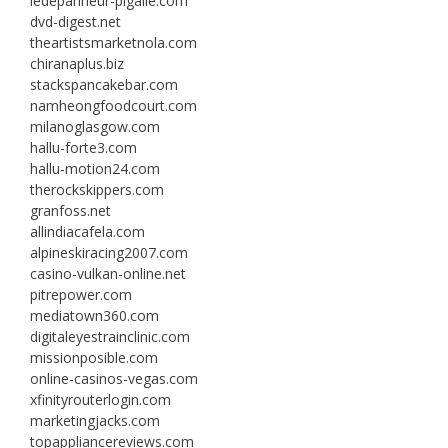
ledepanneur-pigalle.com
dvd-digest.net
theartistsmarketnola.com
chiranaplus.biz
stackspancakebar.com
namheongfoodcourt.com
milanoglasgow.com
hallu-forte3.com
hallu-motion24.com
therockskippers.com
granfoss.net
allindiacafela.com
alpineskiracing2007.com
casino-vulkan-online.net
pitrepower.com
mediatown360.com
digitaleyestrainclinic.com
missionposible.com
online-casinos-vegas.com
xfinityrouterlogin.com
marketingjacks.com
topappliancereviews.com