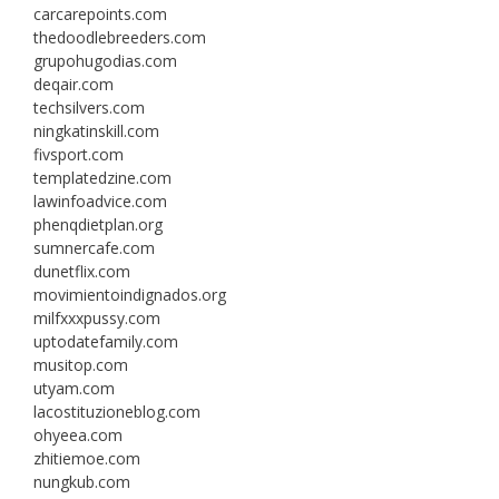
carcarepoints.com
thedoodlebreeders.com
grupohugodias.com
deqair.com
techsilvers.com
ningkatinskill.com
fivsport.com
templatedzine.com
lawinfoadvice.com
phenqdietplan.org
sumnercafe.com
dunetflix.com
movimientoindignados.org
milfxxxpussy.com
uptodatefamily.com
musitop.com
utyam.com
lacostituzioneblog.com
ohyeea.com
zhitiemoe.com
nungkub.com