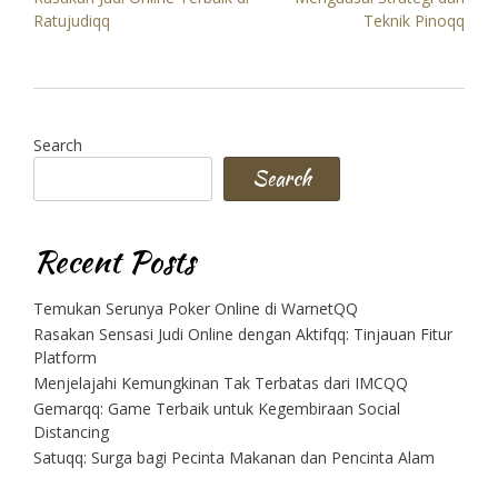
navigation
Ratujudiqq
Teknik Pinoqq
Search
Search
Recent Posts
Temukan Serunya Poker Online di WarnetQQ
Rasakan Sensasi Judi Online dengan Aktifqq: Tinjauan Fitur
Platform
Menjelajahi Kemungkinan Tak Terbatas dari IMCQQ
Gemarqq: Game Terbaik untuk Kegembiraan Social
Distancing
Satuqq: Surga bagi Pecinta Makanan dan Pencinta Alam