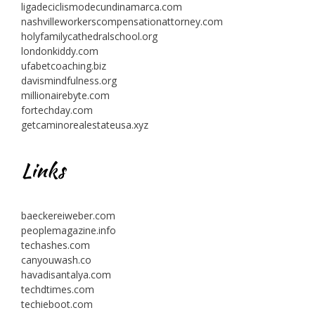
ligadeciclismodecundinamarca.com
nashvilleworkerscompensationattorney.com
holyfamilycathedralschool.org
londonkiddy.com
ufabetcoaching.biz
davismindfulness.org
millionairebyte.com
fortechday.com
getcaminorealestateusa.xyz
Links
baeckereiweber.com
peoplemagazine.info
techashes.com
canyouwash.co
havadisantalya.com
techdtimes.com
techieboot.com