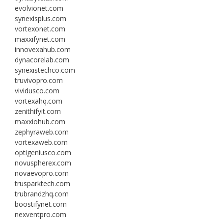
evolvionet.com
synexisplus.com
vortexonet.com
maxxifynet.com
innovexahub.com
dynacorelab.com
synexistechco.com
truvivopro.com
vividusco.com
vortexahq.com
zenithifyit.com
maxxiohub.com
zephyraweb.com
vortexaweb.com
optigeniusco.com
novuspherex.com
novaevopro.com
trusparktech.com
trubrandzhq.com
boostifynet.com
nexventpro.com