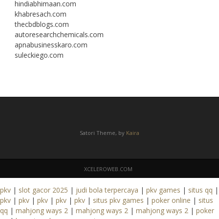
hindiabhimaan.com
khabresach.com
thecbdblogs.com
autoresearchchemicals.com
apnabusinesskaro.com
suleckiego.com
Satori Theme, by
Kaira
XCELEROWEB.COM
pkv
|
slot gacor 2025
|
judi bola terpercaya
|
pkv games
|
situs qq
|
pkv
|
pkv
|
pkv
|
pkv
|
pkv
|
situs pkv games
|
poker online
|
situs
qq
|
mahjong ways 2
|
mahjong ways 2
|
mahjong ways 2
|
poker