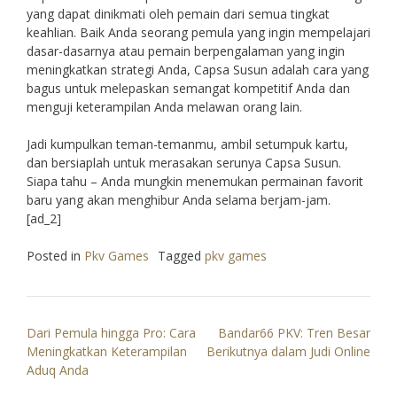
yang dapat dinikmati oleh pemain dari semua tingkat
keahlian. Baik Anda seorang pemula yang ingin mempelajari
dasar-dasarnya atau pemain berpengalaman yang ingin
meningkatkan strategi Anda, Capsa Susun adalah cara yang
bagus untuk melepaskan semangat kompetitif Anda dan
menguji keterampilan Anda melawan orang lain.
Jadi kumpulkan teman-temanmu, ambil setumpuk kartu,
dan bersiaplah untuk merasakan serunya Capsa Susun.
Siapa tahu – Anda mungkin menemukan permainan favorit
baru yang akan menghibur Anda selama berjam-jam.
[ad_2]
Posted in
Pkv Games
Tagged
pkv games
Post
Dari Pemula hingga Pro: Cara
Bandar66 PKV: Tren Besar
navigation
Meningkatkan Keterampilan
Berikutnya dalam Judi Online
Aduq Anda