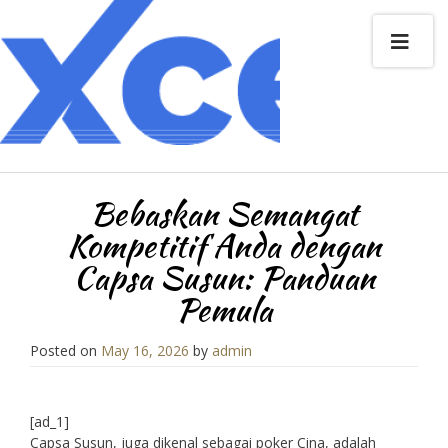
Bebaskan Semangat
Kompetitif Anda dengan
Capsa Susun: Panduan
Pemula
Posted on
May 16, 2026
by
admin
[ad_1]
Capsa Susun, juga dikenal sebagai poker Cina, adalah