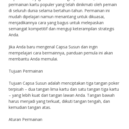
permainan kartu populer yang telah dinikmati oleh pemain
di seluruh dunia selama bertahun-tahun. Permainan ini
mudah dipelajari namun menantang untuk dikuasai,
menjadikannya cara yang bagus untuk melepaskan
semangat kompetitif dan menguji keterampilan strategis
Anda.
Jika Anda baru mengenal Capsa Susun dan ingin
mempelajari cara bermainnya, panduan pemula ini akan
membantu Anda memulai.
Tujuan Permainan
Tujuan Capsa Susun adalah menciptakan tiga tangan poker
terpisah – dua tangan lima kartu dan satu tangan tiga kartu
– yang lebih kuat dari tangan lawan Anda. Tangan bawah
harus menjadi yang terkuat, diikuti tangan tengah, dan
kemudian tangan atas.
Aturan Permainan