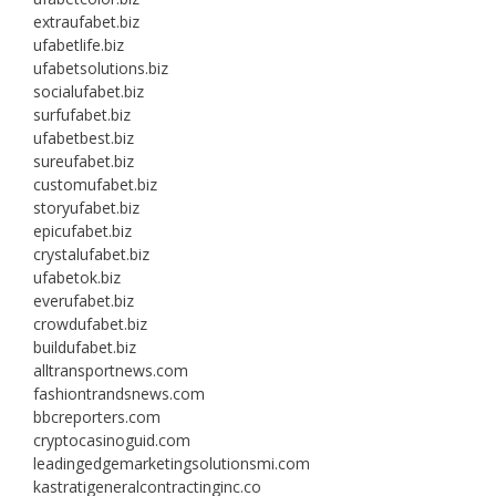
extraufabet.biz
ufabetlife.biz
ufabetsolutions.biz
socialufabet.biz
surfufabet.biz
ufabetbest.biz
sureufabet.biz
customufabet.biz
storyufabet.biz
epicufabet.biz
crystalufabet.biz
ufabetok.biz
everufabet.biz
crowdufabet.biz
buildufabet.biz
alltransportnews.com
fashiontrandsnews.com
bbcreporters.com
cryptocasinoguid.com
leadingedgemarketingsolutionsmi.com
kastratigeneralcontractinginc.co