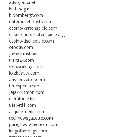
advogato.net
isafebag.net
bloombergz.com
enterpriseboosts.com
casino-kartenspiele.com
casino-automatenspiele.org
casino-tischspiele.com
otbody.com
jamestrust.net
trenz24.com
skipworking.com
loizbeauty.com
anyconverter.com
timespedia.com
jejakkrismon.com
diemthole.biz
ufabetkk.com
allquickmedia.com
technewsgazette.com
pureglowfacecream.com
kingofherrings.com