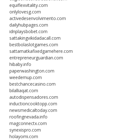
equiflexvitality.com
onlylovesg.com
activedesenvolvimento.com
dailyhubpages.com
idnplaysbobet.com
sattakingvikidadacall.com
bestbolaslotgames.com
sattamatkafixedgamehere.com
entrepreneurguardian.com
hibaby.info
paperwashington.com
weedemup.com
bestchancecasino.com
bilalliaqat.com
autodispensadores.com
inductioncooktopp.com
newsmedicaltoday.com
roofingnevada.info
magconnectx.com
synexispro.com
holayomi.com