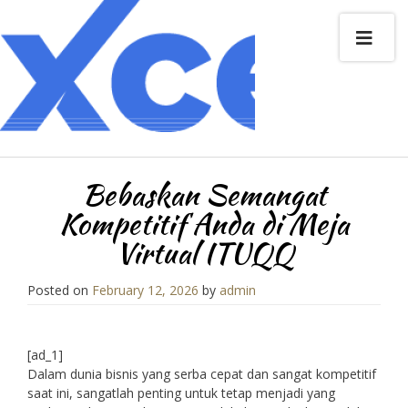
Bebaskan Semangat
Kompetitif Anda di Meja
Virtual ITUQQ
Posted on
February 12, 2026
by
admin
[ad_1]
Dalam dunia bisnis yang serba cepat dan sangat kompetitif
saat ini, sangatlah penting untuk tetap menjadi yang