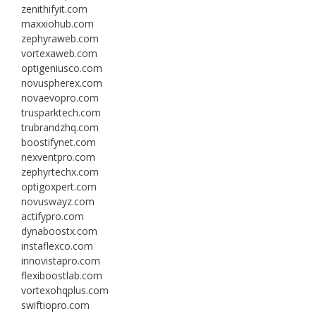
zenithifyit.com
maxxiohub.com
zephyraweb.com
vortexaweb.com
optigeniusco.com
novuspherex.com
novaevopro.com
trusparktech.com
trubrandzhq.com
boostifynet.com
nexventpro.com
zephyrtechx.com
optigoxpert.com
novuswayz.com
actifypro.com
dynaboostx.com
instaflexco.com
innovistapro.com
flexiboostlab.com
vortexohqplus.com
swiftiopro.com