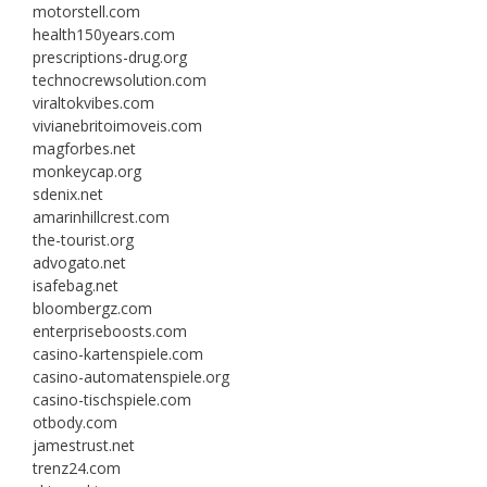
motorstell.com
health150years.com
prescriptions-drug.org
technocrewsolution.com
viraltokvibes.com
vivianebritoimoveis.com
magforbes.net
monkeycap.org
sdenix.net
amarinhillcrest.com
the-tourist.org
advogato.net
isafebag.net
bloombergz.com
enterpriseboosts.com
casino-kartenspiele.com
casino-automatenspiele.org
casino-tischspiele.com
otbody.com
jamestrust.net
trenz24.com