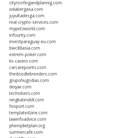
cityroofingandplannig.com
ivdabergasa.com
juyultadesga.com
real-crypto-services.com
mypetzworld.com
infounty.com
investparaguay-eu.com
bwc88asia.com
extrem-poker.com
ks-casino.com
carcarepoints.com
thedoodlebreeders.com
grupohugodias.com
deqair.com
techsilvers.com
ningkatinskill.com
fivsport.com
templatedzine.com
lawinfoadvice.com
phenqdietplan.org
sumnercafe.com