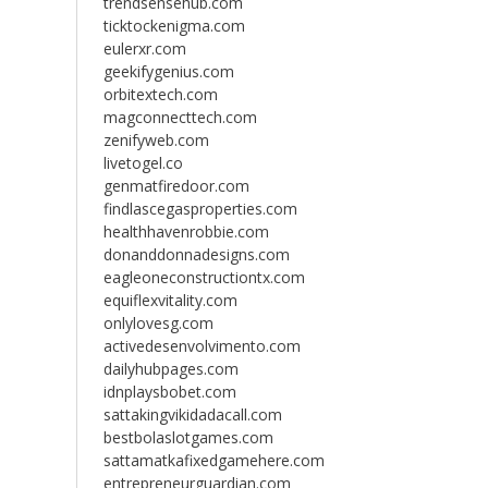
trendsensehub.com
ticktockenigma.com
eulerxr.com
geekifygenius.com
orbitextech.com
magconnecttech.com
zenifyweb.com
livetogel.co
genmatfiredoor.com
findlascegasproperties.com
healthhavenrobbie.com
donanddonnadesigns.com
eagleoneconstructiontx.com
equiflexvitality.com
onlylovesg.com
activedesenvolvimento.com
dailyhubpages.com
idnplaysbobet.com
sattakingvikidadacall.com
bestbolaslotgames.com
sattamatkafixedgamehere.com
entrepreneurguardian.com