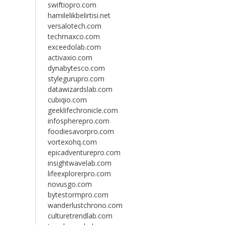
swiftiopro.com
hamilelikbelirtisi.net
versalotech.com
techmaxco.com
exceedolab.com
activaxio.com
dynabytesco.com
stylegurupro.com
datawizardslab.com
cubiqio.com
geeklifechronicle.com
infospherepro.com
foodiesavorpro.com
vortexohq.com
epicadventurepro.com
insightwavelab.com
lifeexplorerpro.com
novusgo.com
bytestormpro.com
wanderlustchrono.com
culturetrendlab.com