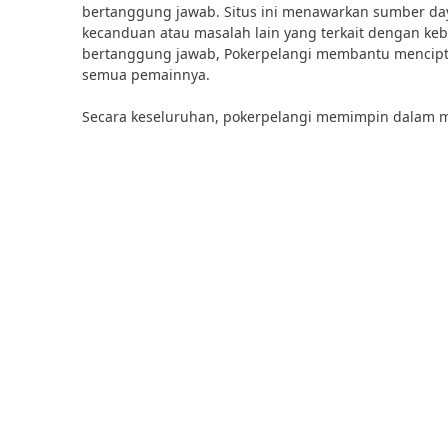
bertanggung jawab. Situs ini menawarkan sumber d
kecanduan atau masalah lain yang terkait dengan k
bertanggung jawab, Pokerpelangi membantu mencipt
semua pemainnya.
Secara keseluruhan, pokerpelangi memimpin dalam me
permainan dan turnamen, dan komitmen untuk berm
bagi penggemar poker di seluruh dunia. Jadi, jika And
pokerpelangi.
Posted in
Pkv Games
Tagged
pkv games
Post
Menjelajahi dunia perjudian online yang menarik dengan
navigation
Pelangiqq