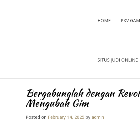
HOME
PKV GAM
SITUS JUDI ONLINE
Bergabunglah dengan Revol
Mengubah Gim
Posted on
February 14, 2025
by
admin