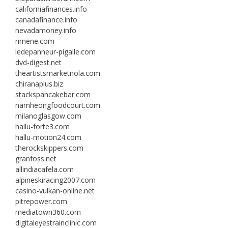
californiafinances.info
canadafinance.info
nevadamoney.info
rimene.com
ledepanneur-pigalle.com
dvd-digest.net
theartistsmarketnola.com
chiranaplus.biz
stackspancakebar.com
namheongfoodcourt.com
milanoglasgow.com
hallu-forte3.com
hallu-motion24.com
therockskippers.com
granfoss.net
allindiacafela.com
alpineskiracing2007.com
casino-vulkan-online.net
pitrepower.com
mediatown360.com
digitaleyestrainclinic.com