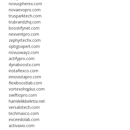
novuspherex.com
novaevopro.com
trusparktech.com
trubrandzhq.com
boostifynet.com
nexventpro.com
zephyrtechx.com
optigoxpert.com
novuswayz.com
actifypro.com
dynaboostx.com
instaflexco.com
innovistapro.com
flexiboostlab.com
vortexohqplus.com
swiftiopro.com
hamilelikbelirtisi.net
versalotech.com
techmaxco.com
exceedolab.com
activaxio.com