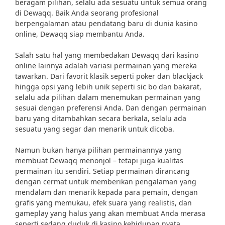
beragam pilihan, selalu ada sesuatu untuk semua orang
di Dewaqq. Baik Anda seorang profesional
berpengalaman atau pendatang baru di dunia kasino
online, Dewaqq siap membantu Anda.
Salah satu hal yang membedakan Dewaqq dari kasino
online lainnya adalah variasi permainan yang mereka
tawarkan. Dari favorit klasik seperti poker dan blackjack
hingga opsi yang lebih unik seperti sic bo dan bakarat,
selalu ada pilihan dalam menemukan permainan yang
sesuai dengan preferensi Anda. Dan dengan permainan
baru yang ditambahkan secara berkala, selalu ada
sesuatu yang segar dan menarik untuk dicoba.
Namun bukan hanya pilihan permainannya yang
membuat Dewaqq menonjol – tetapi juga kualitas
permainan itu sendiri. Setiap permainan dirancang
dengan cermat untuk memberikan pengalaman yang
mendalam dan menarik kepada para pemain, dengan
grafis yang memukau, efek suara yang realistis, dan
gameplay yang halus yang akan membuat Anda merasa
seperti sedang duduk di kasino kehidupan nyata.