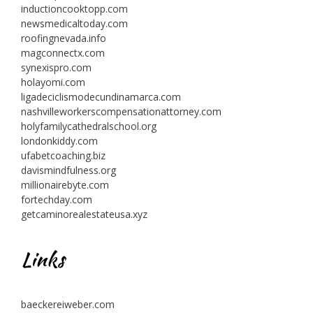
inductioncooktopp.com
newsmedicaltoday.com
roofingnevada.info
magconnectx.com
synexispro.com
holayomi.com
ligadeciclismodecundinamarca.com
nashvilleworkerscompensationattorney.com
holyfamilycathedralschool.org
londonkiddy.com
ufabetcoaching.biz
davismindfulness.org
millionairebyte.com
fortechday.com
getcaminorealestateusa.xyz
Links
baeckereiweber.com