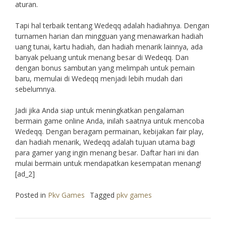
aturan.
Tapi hal terbaik tentang Wedeqq adalah hadiahnya. Dengan
turnamen harian dan mingguan yang menawarkan hadiah
uang tunai, kartu hadiah, dan hadiah menarik lainnya, ada
banyak peluang untuk menang besar di Wedeqq. Dan
dengan bonus sambutan yang melimpah untuk pemain
baru, memulai di Wedeqq menjadi lebih mudah dari
sebelumnya.
Jadi jika Anda siap untuk meningkatkan pengalaman
bermain game online Anda, inilah saatnya untuk mencoba
Wedeqq. Dengan beragam permainan, kebijakan fair play,
dan hadiah menarik, Wedeqq adalah tujuan utama bagi
para gamer yang ingin menang besar. Daftar hari ini dan
mulai bermain untuk mendapatkan kesempatan menang!
[ad_2]
Posted in
Pkv Games
Tagged
pkv games