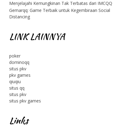
Menjelajahi Kemungkinan Tak Terbatas dari IMCQQ
Gemarqq: Game Terbaik untuk Kegembiraan Social
Distancing
LINK LAINNYA
poker
dominoqq
situs pkv
pkv games
qiuqiu
situs qq
situs pkv
situs pkv games
Links