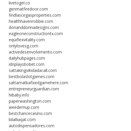
livetogel.co
genmatfiredoor.com
findlascegasproperties.com
healthhavenrobbie.com
donanddonnadesigns.com
eagleoneconstructiontx.com
equiflexvitality.com
onlylovesg.com
activedesenvolvimento.com
dailyhubpages.com
idnplaysbobet.com
sattakingvikidadacall.com
bestbolaslotgames.com
sattamatkafixedgamehere.com
entrepreneurguardian.com
hibaby.info
paperwashington.com
weedemup.com
bestchancecasino.com
bilalliaqat.com
autodispensadores.com