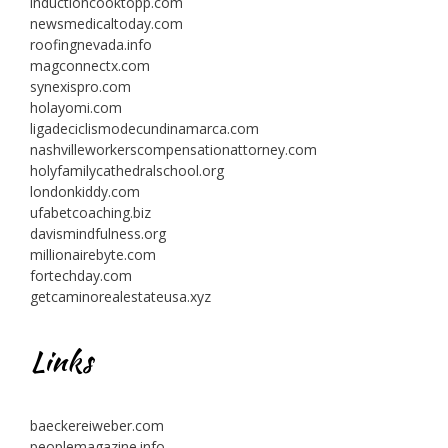
inductioncooktopp.com
newsmedicaltoday.com
roofingnevada.info
magconnectx.com
synexispro.com
holayomi.com
ligadeciclismodecundinamarca.com
nashvilleworkerscompensationattorney.com
holyfamilycathedralschool.org
londonkiddy.com
ufabetcoaching.biz
davismindfulness.org
millionairebyte.com
fortechday.com
getcaminorealestateusa.xyz
Links
baeckereiweber.com
peoplemagazine.info