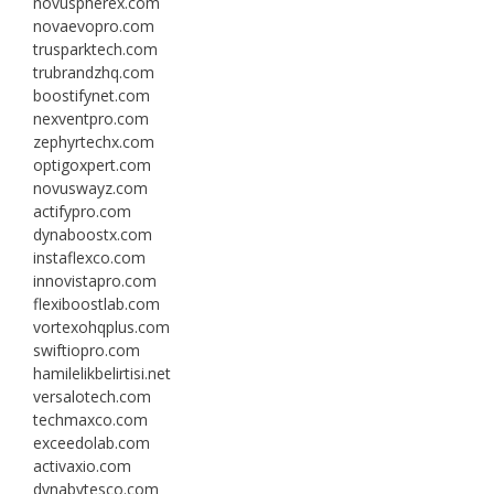
novuspherex.com
novaevopro.com
trusparktech.com
trubrandzhq.com
boostifynet.com
nexventpro.com
zephyrtechx.com
optigoxpert.com
novuswayz.com
actifypro.com
dynaboostx.com
instaflexco.com
innovistapro.com
flexiboostlab.com
vortexohqplus.com
swiftiopro.com
hamilelikbelirtisi.net
versalotech.com
techmaxco.com
exceedolab.com
activaxio.com
dynabytesco.com