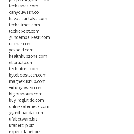
techashes.com
canyouwash.co
havadisantalya.com
techdtimes.com
techieboot.com
gundembalikesir.com
itechar.com
yesbold.com
healthhubzone.com
ebaraat.com
techjuiced.com
byteboosttech.com
magnexushub.com
virtuogoweb.com
biglotshours.com
buyliraglutide.com
onlinesafemeds.com
gyanibhandar.com
ufabetwarp.biz
ufabetclip.biz
expertufabet.biz