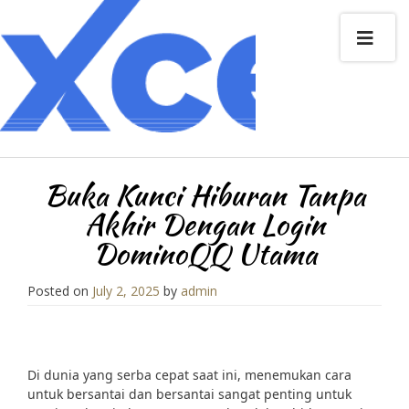
Buka Kunci Hiburan Tanpa
Akhir Dengan Login
DominoQQ Utama
Posted on
July 2, 2025
by
admin
Di dunia yang serba cepat saat ini, menemukan cara
untuk bersantai dan bersantai sangat penting untuk