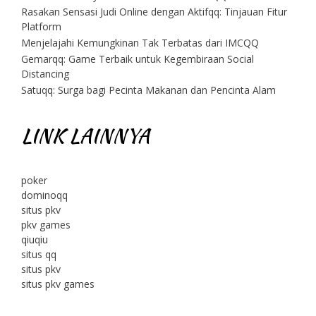
Rasakan Sensasi Judi Online dengan Aktifqq: Tinjauan Fitur
Platform
Menjelajahi Kemungkinan Tak Terbatas dari IMCQQ
Gemarqq: Game Terbaik untuk Kegembiraan Social
Distancing
Satuqq: Surga bagi Pecinta Makanan dan Pencinta Alam
LINK LAINNYA
poker
dominoqq
situs pkv
pkv games
qiuqiu
situs qq
situs pkv
situs pkv games