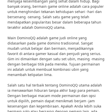
menjaga keseimbangan yang sehat dalam hidup. Bagi
banyak orang, bermain game online adalah cara populer
untuk menghindari tekanan kehidupan sehari -hari dan
bersenang -senang. Salah satu game yang telah
mendapatkan popularitas besar dalam beberapa tahun
terakhir adalah DominoQQ utama.
Main DominoQQ adalah game judi online yang
didasarkan pada game domino tradisional. Sangat
mudah untuk belajar dan bermain, menjadikannya
favorit di antara gamer kasual dan penjudi yang serius.
Gim ini dimainkan dengan satu set ubin, masing -masing
dengan berbagai titik pada mereka. Tujuan permainan
ini adalah untuk membuat kombinasi ubin yang
menambah kelipatan lima.
Salah satu hal terbaik tentang DominoQQ utama adalah
ia menawarkan hiburan tanpa akhir bagi para pemain.
Dengan berbagai macam mode permainan dan opsi
untuk dipilih, pemain dapat menikmati berjam -jam
kesenangan dan kegembiraan. Apakah Anda lebih suka
bermain solo atau bersaing dengan pemain lain, ada