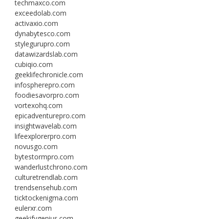
techmaxco.com
exceedolab.com
activaxio.com
dynabytesco.com
stylegurupro.com
datawizardslab.com
cubiqio.com
geeklifechronicle.com
infospherepro.com
foodiesavorpro.com
vortexohq.com
epicadventurepro.com
insightwavelab.com
lifeexplorerpro.com
novusgo.com
bytestormpro.com
wanderlustchrono.com
culturetrendlab.com
trendsensehub.com
ticktockenigma.com
eulerxr.com
geekifygenius.com