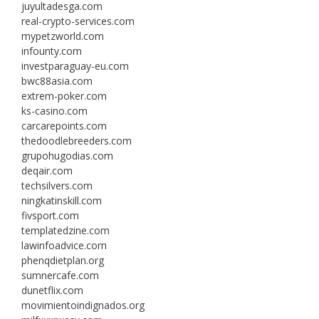
juyultadesga.com
real-crypto-services.com
mypetzworld.com
infounty.com
investparaguay-eu.com
bwc88asia.com
extrem-poker.com
ks-casino.com
carcarepoints.com
thedoodlebreeders.com
grupohugodias.com
deqair.com
techsilvers.com
ningkatinskill.com
fivsport.com
templatedzine.com
lawinfoadvice.com
phenqdietplan.org
sumnercafe.com
dunetflix.com
movimientoindignados.org