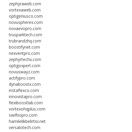
zephyraweb.com
vortexaweb.com
optigeniusco.com
novuspherex.com
novaevopro.com
trusparktech.com
trubrandzhq.com
boostifynet.com
nexventpro.com
zephyrtechx.com
optigoxpert.com
novuswayz.com
actifypro.com
dynaboostx.com
instaflexco.com
innovistapro.com
flexiboostlab.com
vortexohqplus.com
swiftiopro.com
hamilelikbelirtisi.net
versalotech.com