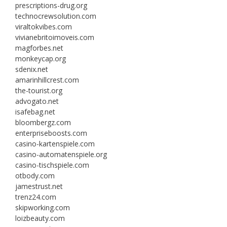
prescriptions-drug.org
technocrewsolution.com
viraltokvibes.com
vivianebritoimoveis.com
magforbes.net
monkeycap.org
sdenix.net
amarinhillcrest.com
the-tourist.org
advogato.net
isafebag.net
bloombergz.com
enterpriseboosts.com
casino-kartenspiele.com
casino-automatenspiele.org
casino-tischspiele.com
otbody.com
jamestrust.net
trenz24.com
skipworking.com
loizbeauty.com