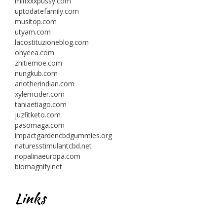
milfxxxpussy.com
uptodatefamily.com
musitop.com
utyam.com
lacostituzioneblog.com
ohyeea.com
zhitiemoe.com
nungkub.com
anotherindian.com
xylemcider.com
taniaetiago.com
juzfitketo.com
pasomaga.com
impactgardencbdgummies.org
naturesstimulantcbd.net
nopalinaeuropa.com
biomagnify.net
Links