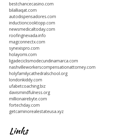
bestchancecasino.com
bilalliaqat.com
autodispensadores.com
inductioncooktopp.com
newsmedicaltoday.com
roofingnevada.info
magconnectx.com
synexispro.com
holayomi.com
ligadeciclismodecundinamarca.com
nashvilleworkerscompensationattorney.com
holyfamilycathedralschool.org
londonkiddy.com
ufabetcoaching.biz
davismindfulness.org
millionairebyte.com
fortechday.com
getcaminorealestateusa.xyz
Links