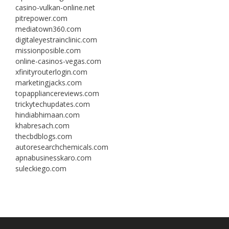
casino-vulkan-online.net
pitrepower.com
mediatown360.com
digitaleyestrainclinic.com
missionposible.com
online-casinos-vegas.com
xfinityrouterlogin.com
marketingjacks.com
topappliancereviews.com
trickytechupdates.com
hindiabhimaan.com
khabresach.com
thecbdblogs.com
autoresearchchemicals.com
apnabusinesskaro.com
suleckiego.com