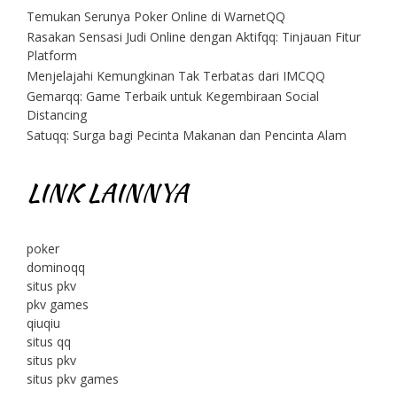
Temukan Serunya Poker Online di WarnetQQ
Rasakan Sensasi Judi Online dengan Aktifqq: Tinjauan Fitur
Platform
Menjelajahi Kemungkinan Tak Terbatas dari IMCQQ
Gemarqq: Game Terbaik untuk Kegembiraan Social
Distancing
Satuqq: Surga bagi Pecinta Makanan dan Pencinta Alam
LINK LAINNYA
poker
dominoqq
situs pkv
pkv games
qiuqiu
situs qq
situs pkv
situs pkv games