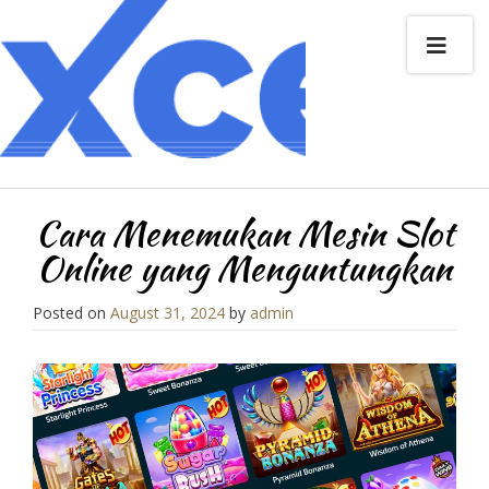
Cara Menemukan Mesin Slot
Online yang Menguntungkan
Posted on
August 31, 2024
by
admin