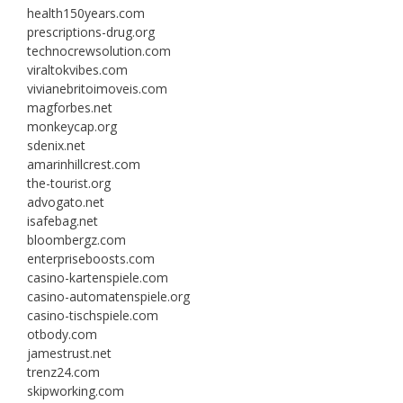
health150years.com
prescriptions-drug.org
technocrewsolution.com
viraltokvibes.com
vivianebritoimoveis.com
magforbes.net
monkeycap.org
sdenix.net
amarinhillcrest.com
the-tourist.org
advogato.net
isafebag.net
bloombergz.com
enterpriseboosts.com
casino-kartenspiele.com
casino-automatenspiele.org
casino-tischspiele.com
otbody.com
jamestrust.net
trenz24.com
skipworking.com