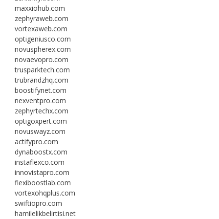
maxxiohub.com
zephyraweb.com
vortexaweb.com
optigeniusco.com
novuspherex.com
novaevopro.com
trusparktech.com
trubrandzhq.com
boostifynet.com
nexventpro.com
zephyrtechx.com
optigoxpert.com
novuswayz.com
actifypro.com
dynaboostx.com
instaflexco.com
innovistapro.com
flexiboostlab.com
vortexohqplus.com
swiftiopro.com
hamilelikbelirtisi.net