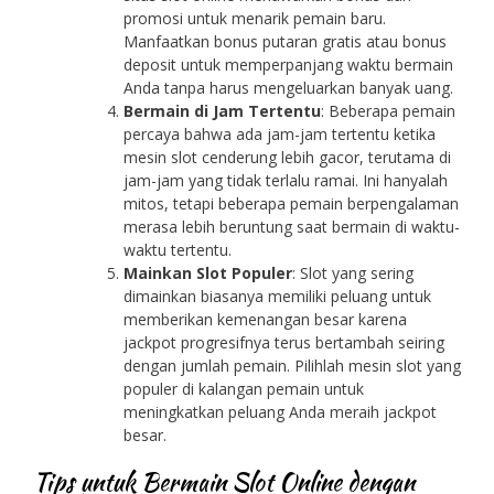
promosi untuk menarik pemain baru.
Manfaatkan bonus putaran gratis atau bonus
deposit untuk memperpanjang waktu bermain
Anda tanpa harus mengeluarkan banyak uang.
Bermain di Jam Tertentu
: Beberapa pemain
percaya bahwa ada jam-jam tertentu ketika
mesin slot cenderung lebih gacor, terutama di
jam-jam yang tidak terlalu ramai. Ini hanyalah
mitos, tetapi beberapa pemain berpengalaman
merasa lebih beruntung saat bermain di waktu-
waktu tertentu.
Mainkan Slot Populer
: Slot yang sering
dimainkan biasanya memiliki peluang untuk
memberikan kemenangan besar karena
jackpot progresifnya terus bertambah seiring
dengan jumlah pemain. Pilihlah mesin slot yang
populer di kalangan pemain untuk
meningkatkan peluang Anda meraih jackpot
besar.
Tips untuk Bermain Slot Online dengan