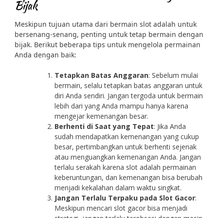
Bijak
Meskipun tujuan utama dari bermain slot adalah untuk
bersenang-senang, penting untuk tetap bermain dengan
bijak. Berikut beberapa tips untuk mengelola permainan
Anda dengan baik:
Tetapkan Batas Anggaran
: Sebelum mulai
bermain, selalu tetapkan batas anggaran untuk
diri Anda sendiri. Jangan tergoda untuk bermain
lebih dari yang Anda mampu hanya karena
mengejar kemenangan besar.
Berhenti di Saat yang Tepat
: Jika Anda
sudah mendapatkan kemenangan yang cukup
besar, pertimbangkan untuk berhenti sejenak
atau menguangkan kemenangan Anda. Jangan
terlalu serakah karena slot adalah permainan
keberuntungan, dan kemenangan bisa berubah
menjadi kekalahan dalam waktu singkat.
Jangan Terlalu Terpaku pada Slot Gacor
:
Meskipun mencari slot gacor bisa menjadi