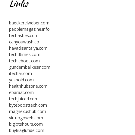
Links
baeckereiweber.com
peoplemagazine.info
techashes.com
canyouwash.co
havadisantalya.com
techdtimes.com
techieboot.com
gundembalikesir.com
itechar.com
yesbold.com
healthhubzone.com
ebaraat.com
techjuiced.com
byteboosttech.com
magnexushub.com
virtuogoweb.com
biglotshours.com
buyliraglutide.com