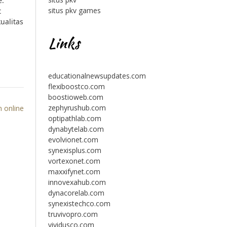
e.
situs pkv games
t
ualitas
Links
educationalnewsupdates.com
flexiboostco.com
boostioweb.com
zephyrushub.com
 online
optipathlab.com
dynabytelab.com
evolvionet.com
synexisplus.com
vortexonet.com
maxxifynet.com
innovexahub.com
dynacorelab.com
synexistechco.com
truvivopro.com
vividusco.com