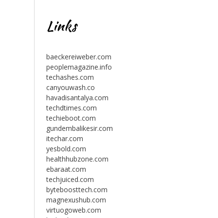
Links
baeckereiweber.com
peoplemagazine.info
techashes.com
canyouwash.co
havadisantalya.com
techdtimes.com
techieboot.com
gundembalikesir.com
itechar.com
yesbold.com
healthhubzone.com
ebaraat.com
techjuiced.com
byteboosttech.com
magnexushub.com
virtuogoweb.com