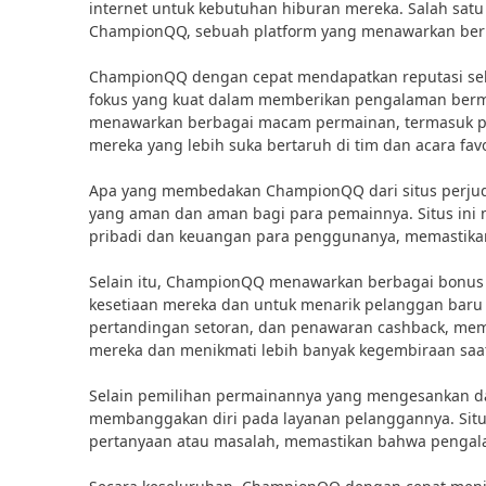
internet untuk kebutuhan hiburan mereka. Salah satu
ChampionQQ, sebuah platform yang menawarkan berba
ChampionQQ dengan cepat mendapatkan reputasi seba
fokus yang kuat dalam memberikan pengalaman bermai
menawarkan berbagai macam permainan, termasuk poker,
mereka yang lebih suka bertaruh di tim dan acara fav
Apa yang membedakan ChampionQQ dari situs perjud
yang aman dan aman bagi para pemainnya. Situs ini 
pribadi dan keuangan para penggunanya, memastikan 
Selain itu, ChampionQQ menawarkan berbagai bonus
kesetiaan mereka dan untuk menarik pelanggan baru k
pertandingan setoran, dan penawaran cashback, me
mereka dan menikmati lebih banyak kegembiraan saa
Selain pemilihan permainannya yang mengesankan 
membanggakan diri pada layanan pelanggannya. Situ
pertanyaan atau masalah, memastikan bahwa penga