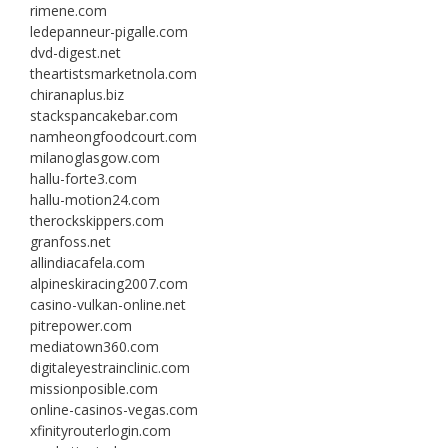
rimene.com
ledepanneur-pigalle.com
dvd-digest.net
theartistsmarketnola.com
chiranaplus.biz
stackspancakebar.com
namheongfoodcourt.com
milanoglasgow.com
hallu-forte3.com
hallu-motion24.com
therockskippers.com
granfoss.net
allindiacafela.com
alpineskiracing2007.com
casino-vulkan-online.net
pitrepower.com
mediatown360.com
digitaleyestrainclinic.com
missionposible.com
online-casinos-vegas.com
xfinityrouterlogin.com