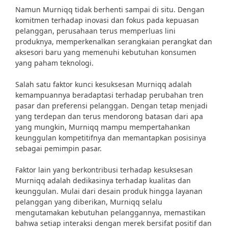
Namun Murniqq tidak berhenti sampai di situ. Dengan
komitmen terhadap inovasi dan fokus pada kepuasan
pelanggan, perusahaan terus memperluas lini
produknya, memperkenalkan serangkaian perangkat dan
aksesori baru yang memenuhi kebutuhan konsumen
yang paham teknologi.
Salah satu faktor kunci kesuksesan Murniqq adalah
kemampuannya beradaptasi terhadap perubahan tren
pasar dan preferensi pelanggan. Dengan tetap menjadi
yang terdepan dan terus mendorong batasan dari apa
yang mungkin, Murniqq mampu mempertahankan
keunggulan kompetitifnya dan memantapkan posisinya
sebagai pemimpin pasar.
Faktor lain yang berkontribusi terhadap kesuksesan
Murniqq adalah dedikasinya terhadap kualitas dan
keunggulan. Mulai dari desain produk hingga layanan
pelanggan yang diberikan, Murniqq selalu
mengutamakan kebutuhan pelanggannya, memastikan
bahwa setiap interaksi dengan merek bersifat positif dan