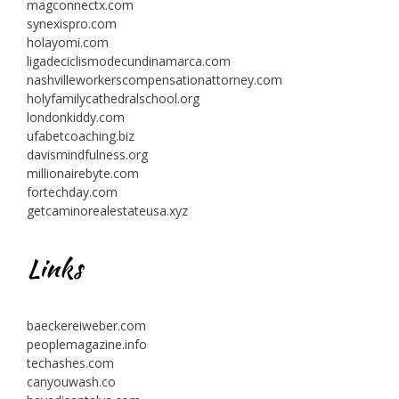
magconnectx.com
synexispro.com
holayomi.com
ligadeciclismodecundinamarca.com
nashvilleworkerscompensationattorney.com
holyfamilycathedralschool.org
londonkiddy.com
ufabetcoaching.biz
davismindfulness.org
millionairebyte.com
fortechday.com
getcaminorealestateusa.xyz
Links
baeckereiweber.com
peoplemagazine.info
techashes.com
canyouwash.co