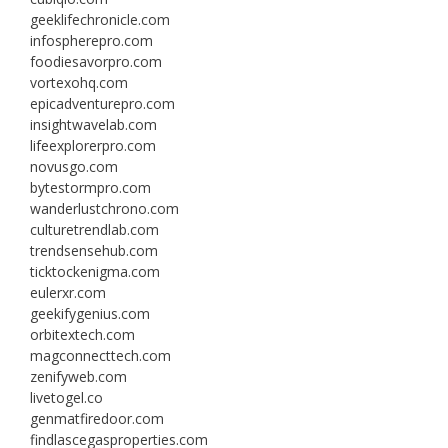
geeklifechronicle.com
infospherepro.com
foodiesavorpro.com
vortexohq.com
epicadventurepro.com
insightwavelab.com
lifeexplorerpro.com
novusgo.com
bytestormpro.com
wanderlustchrono.com
culturetrendlab.com
trendsensehub.com
ticktockenigma.com
eulerxr.com
geekifygenius.com
orbitextech.com
magconnecttech.com
zenifyweb.com
livetogel.co
genmatfiredoor.com
findlascegasproperties.com