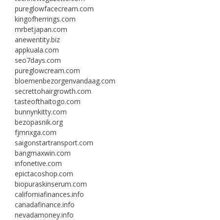
pureglowfacecream.com
kingofherrings.com
mrbetjapan.com
anewentity.biz
appkuala.com
seo7days.com
pureglowcream.com
bloemenbezorgenvandaag.com
secrettohairgrowth.com
tasteofthaitogo.com
bunnynkitty.com
bezopasnik.org
fjmnxga.com
saigonstartransport.com
bangmaxwin.com
infonetive.com
epictacoshop.com
biopuraskinserum.com
californiafinances.info
canadafinance.info
nevadamoney.info