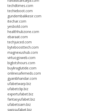
havadisantalya.com
techdtimes.com
techieboot.com
gundembalikesir.com
itechar.com
yesbold.com
healthhubzone.com
ebaraat.com
techjuiced.com
byteboosttech.com
magnexushub.com
virtuogoweb.com
biglotshours.com
buyliraglutide.com
onlinesafemeds.com
gyanibhandar.com
ufabetwarp.biz
ufabetclip.biz
expertufabet.biz
fantasyufabet.biz
ufabetsiam.biz
swissufabet.biz