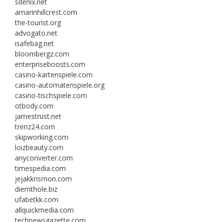
sdenix.net
amarinhillcrest.com
the-tourist.org
advogato.net
isafebag.net
bloombergz.com
enterpriseboosts.com
casino-kartenspiele.com
casino-automatenspiele.org
casino-tischspiele.com
otbody.com
jamestrust.net
trenz24.com
skipworking.com
loizbeauty.com
anyconverter.com
timespedia.com
jejakkrismon.com
diemthole.biz
ufabetkk.com
allquickmedia.com
technewsgazette.com