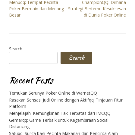
Post
Menuqq: Tempat Pecinta
ChampionQQ: Dimana
navigation
Poker Bermain dan Menang
Strategi Bertemu Kesuksesan
Besar
di Dunia Poker Online
Search
Search
Recent Posts
Temukan Serunya Poker Online di WarnetQQ
Rasakan Sensasi Judi Online dengan Aktifqq: Tinjauan Fitur
Platform
Menjelajahi Kemungkinan Tak Terbatas dari IMCQQ
Gemarqq: Game Terbaik untuk Kegembiraan Social
Distancing
Satuqq: Surga bagi Pecinta Makanan dan Pencinta Alam