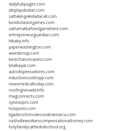
dailyhubpages.com
idnplaysbobet.com
sattakingvikidadacall.com
bestbolaslotgames.com
sattamatkafixedgamehere.com
entrepreneurguardian.com
hibaby.info
paperwashington.com
weedemup.com
bestchancecasino.com
bilalliaqat.com
autodispensadores.com
inductioncooktopp.com
newsmedicaltoday.com
roofingnevada.info
magconnectx.com
synexispro.com
holayomi.com
ligadeciclismodecundinamarca.com
nashvilleworkerscompensationattorney.com
holyfamilycathedralschool.org