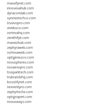
maxxifynet.com
innovexahub.com
dynacorelab.com
synexistechco.com
truvivopro.com
vividusco.com
vortexahq.com
zenithifyit.com
maxxiohub.com
zephyraweb.com
vortexaweb.com
optigeniusco.com
novuspherex.com
novaevopro.com
trusparktech.com
trubrandzhq.com
boostifynet.com
nexventpro.com
zephyrtechx.com
optigoxpert.com
novuswayz.com