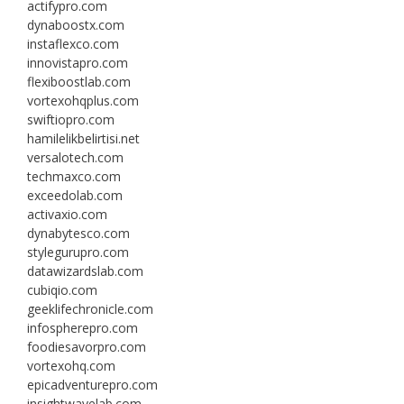
actifypro.com
dynaboostx.com
instaflexco.com
innovistapro.com
flexiboostlab.com
vortexohqplus.com
swiftiopro.com
hamilelikbelirtisi.net
versalotech.com
techmaxco.com
exceedolab.com
activaxio.com
dynabytesco.com
stylegurupro.com
datawizardslab.com
cubiqio.com
geeklifechronicle.com
infospherepro.com
foodiesavorpro.com
vortexohq.com
epicadventurepro.com
insightwavelab.com