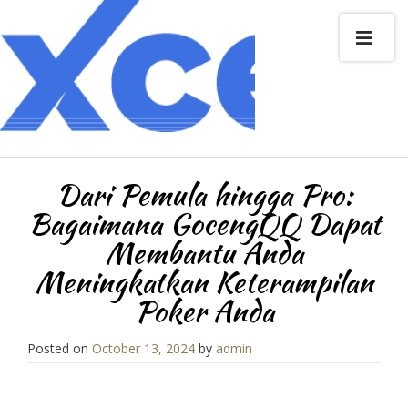
Dari Pemula hingga Pro:
Bagaimana GocengQQ Dapat
Membantu Anda
Meningkatkan Keterampilan
Poker Anda
Posted on
October 13, 2024
by
admin