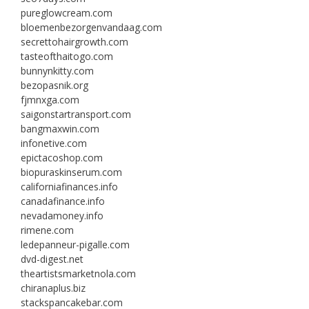
pureglowcream.com
bloemenbezorgenvandaag.com
secrettohairgrowth.com
tasteofthaitogo.com
bunnynkitty.com
bezopasnik.org
fjmnxga.com
saigonstartransport.com
bangmaxwin.com
infonetive.com
epictacoshop.com
biopuraskinserum.com
californiafinances.info
canadafinance.info
nevadamoney.info
rimene.com
ledepanneur-pigalle.com
dvd-digest.net
theartistsmarketnola.com
chiranaplus.biz
stackspancakebar.com