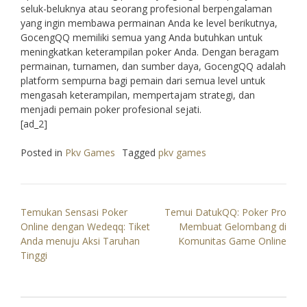
seluk-beluknya atau seorang profesional berpengalaman
yang ingin membawa permainan Anda ke level berikutnya,
GocengQQ memiliki semua yang Anda butuhkan untuk
meningkatkan keterampilan poker Anda. Dengan beragam
permainan, turnamen, dan sumber daya, GocengQQ adalah
platform sempurna bagi pemain dari semua level untuk
mengasah keterampilan, mempertajam strategi, dan
menjadi pemain poker profesional sejati.
[ad_2]
Posted in
Pkv Games
Tagged
pkv games
Post
Temukan Sensasi Poker
Temui DatukQQ: Poker Pro
navigation
Online dengan Wedeqq: Tiket
Membuat Gelombang di
Anda menuju Aksi Taruhan
Komunitas Game Online
Tinggi