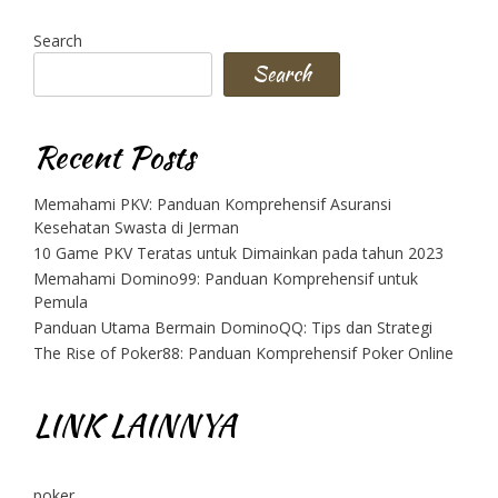
Search
Search
Recent Posts
Memahami PKV: Panduan Komprehensif Asuransi
Kesehatan Swasta di Jerman
10 Game PKV Teratas untuk Dimainkan pada tahun 2023
Memahami Domino99: Panduan Komprehensif untuk
Pemula
Panduan Utama Bermain DominoQQ: Tips dan Strategi
The Rise of Poker88: Panduan Komprehensif Poker Online
LINK LAINNYA
poker