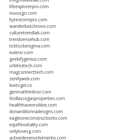
lifeexplorerpro.com
novusgo.com
bytestormpro.com
wanderlustchrono.com
culturetrendlab.com
trendsensehub.com
ticktockenigma.com
eulerxr.com
geekifygenius.com
orbitextech.com
magconnecttech.com
zenifyweb.com
livetogel.co
genmatfiredoor.com
findlascegasproperties.com
healthhavenrobbie.com
donanddonnadesigns.com
eagleoneconstructiontx.com
equiflexvitality.com
onlylovesg.com
activedesenvolvimento.com