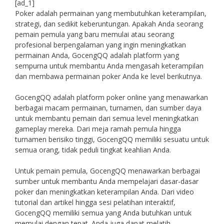
[ad_1]
Poker adalah permainan yang membutuhkan keterampilan,
strategi, dan sedikit keberuntungan. Apakah Anda seorang
pemain pemula yang baru memulai atau seorang
profesional berpengalaman yang ingin meningkatkan
permainan Anda, GocengQQ adalah platform yang
sempurna untuk membantu Anda mengasah keterampilan
dan membawa permainan poker Anda ke level berikutnya.
GocengQQ adalah platform poker online yang menawarkan
berbagai macam permainan, turnamen, dan sumber daya
untuk membantu pemain dari semua level meningkatkan
gameplay mereka. Dari meja ramah pemula hingga
turnamen berisiko tinggi, GocengQQ memiliki sesuatu untuk
semua orang, tidak peduli tingkat keahlian Anda.
Untuk pemain pemula, GocengQQ menawarkan berbagai
sumber untuk membantu Anda mempelajari dasar-dasar
poker dan meningkatkan keterampilan Anda. Dari video
tutorial dan artikel hingga sesi pelatihan interaktif,
GocengQQ memiliki semua yang Anda butuhkan untuk
memulai dengan tepat. Anda juga dapat melatih