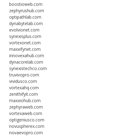
boostioweb.com
zephyrushub.com
optipathlab.com
dynabytelab.com
evolvionet.com
synexisplus.com
vortexonet.com
maxxifynet.com
innovexahub.com
dynacorelab.com
synexistechco.com
truvivopro.com
vividusco.com
vortexahq.com
zenithifyit.com
maxxiohub.com
zephyraweb.com
vortexaweb.com
optigeniusco.com
novuspherex.com
novaevopro.com