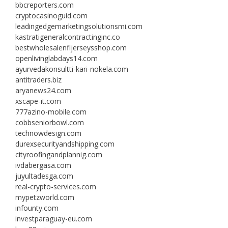
bbcreporters.com
cryptocasinoguid.com
leadingedgemarketingsolutionsmi.com
kastratigeneralcontractinginc.co
bestwholesalenfljerseysshop.com
openlivinglabdays14.com
ayurvedakonsultti-kari-nokela.com
antitraders.biz
aryanews24.com
xscape-it.com
777azino-mobile.com
cobbseniorbowl.com
technowdesign.com
durexsecurityandshipping.com
cityroofingandplannig.com
ivdabergasa.com
juyultadesga.com
real-crypto-services.com
mypetzworld.com
infounty.com
investparaguay-eu.com