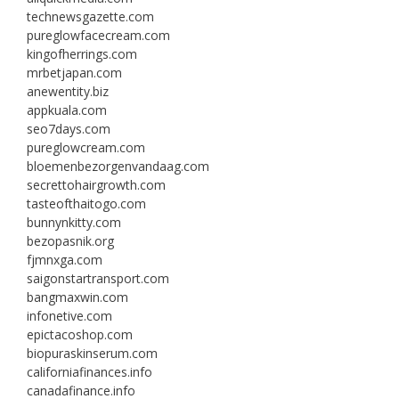
technewsgazette.com
pureglowfacecream.com
kingofherrings.com
mrbetjapan.com
anewentity.biz
appkuala.com
seo7days.com
pureglowcream.com
bloemenbezorgenvandaag.com
secrettohairgrowth.com
tasteofthaitogo.com
bunnynkitty.com
bezopasnik.org
fjmnxga.com
saigonstartransport.com
bangmaxwin.com
infonetive.com
epictacoshop.com
biopuraskinserum.com
californiafinances.info
canadafinance.info