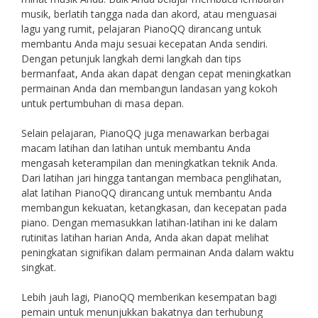
musik, berlatih tangga nada dan akord, atau menguasai
lagu yang rumit, pelajaran PianoQQ dirancang untuk
membantu Anda maju sesuai kecepatan Anda sendiri.
Dengan petunjuk langkah demi langkah dan tips
bermanfaat, Anda akan dapat dengan cepat meningkatkan
permainan Anda dan membangun landasan yang kokoh
untuk pertumbuhan di masa depan.
Selain pelajaran, PianoQQ juga menawarkan berbagai
macam latihan dan latihan untuk membantu Anda
mengasah keterampilan dan meningkatkan teknik Anda.
Dari latihan jari hingga tantangan membaca penglihatan,
alat latihan PianoQQ dirancang untuk membantu Anda
membangun kekuatan, ketangkasan, dan kecepatan pada
piano. Dengan memasukkan latihan-latihan ini ke dalam
rutinitas latihan harian Anda, Anda akan dapat melihat
peningkatan signifikan dalam permainan Anda dalam waktu
singkat.
Lebih jauh lagi, PianoQQ memberikan kesempatan bagi
pemain untuk menunjukkan bakatnya dan terhubung