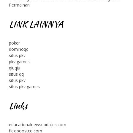
Permainan
LINK LAINNYA
poker
dominoqq
situs pkv
pkv games
qiuqiu
situs qq
situs pkv
situs pkv games
Links
educationalnewsupdates.com
flexiboostco.com