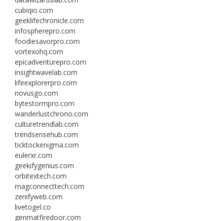
cubiqio.com
geeklifechronicle.com
infospherepro.com
foodiesavorpro.com
vortexohq.com
epicadventurepro.com
insightwavelab.com
lifeexplorerpro.com
novusgo.com
bytestormpro.com
wanderlustchrono.com
culturetrendlab.com
trendsensehub.com
ticktockenigma.com
eulerxr.com
geekifygenius.com
orbitextech.com
magconnecttech.com
zenifyweb.com
livetogel.co
genmatfiredoor.com