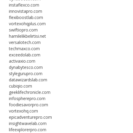
instaflexco.com
innovistapro.com
flexiboostlab.com
vortexohqplus.com
swiftiopro.com
hamilelikbelirtisi.net
versalotech.com
techmaxco.com
exceedolab.com
activaxio.com
dynabytesco.com
stylegurupro.com
datawizardslab.com
cubiqio.com
geeklifechronicle.com
infospherepro.com
foodiesavorpro.com
vortexohq.com
epicadventurepro.com
insightwavelab.com
lifeexplorerpro.com