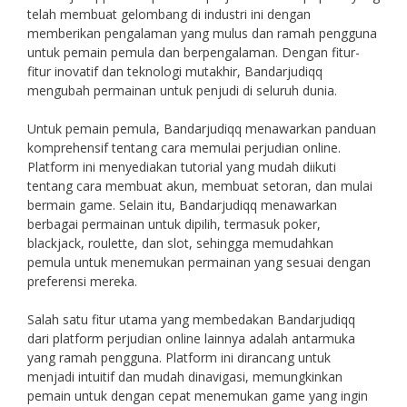
telah membuat gelombang di industri ini dengan
memberikan pengalaman yang mulus dan ramah pengguna
untuk pemain pemula dan berpengalaman. Dengan fitur-
fitur inovatif dan teknologi mutakhir, Bandarjudiqq
mengubah permainan untuk penjudi di seluruh dunia.
Untuk pemain pemula, Bandarjudiqq menawarkan panduan
komprehensif tentang cara memulai perjudian online.
Platform ini menyediakan tutorial yang mudah diikuti
tentang cara membuat akun, membuat setoran, dan mulai
bermain game. Selain itu, Bandarjudiqq menawarkan
berbagai permainan untuk dipilih, termasuk poker,
blackjack, roulette, dan slot, sehingga memudahkan
pemula untuk menemukan permainan yang sesuai dengan
preferensi mereka.
Salah satu fitur utama yang membedakan Bandarjudiqq
dari platform perjudian online lainnya adalah antarmuka
yang ramah pengguna. Platform ini dirancang untuk
menjadi intuitif dan mudah dinavigasi, memungkinkan
pemain untuk dengan cepat menemukan game yang ingin