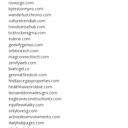
novusgo.com
bytestormpro.com
wanderlustchrono.com
culturetrendlab.com
trendsensehub.com
ticktockenigma.com
eulerxr.com
geekifygenius.com
orbitextech.com
magconnecttech.com
zenifyweb.com
livetogel.co
genmatfiredoor.com
findlascegasproperties.com
healthhavenrobbie.com
donanddonnadesigns.com
eagleoneconstructiontx.com
equiflexvitality.com
onlylovesg.com
activedesenvolvimento.com
dailyhubpages.com