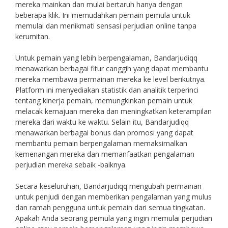
mereka mainkan dan mulai bertaruh hanya dengan
beberapa klik. Ini memudahkan pemain pemula untuk
memulai dan menikmati sensasi perjudian online tanpa
kerumitan.
Untuk pemain yang lebih berpengalaman, Bandarjudiqq
menawarkan berbagai fitur canggih yang dapat membantu
mereka membawa permainan mereka ke level berikutnya.
Platform ini menyediakan statistik dan analitik terperinci
tentang kinerja pemain, memungkinkan pemain untuk
melacak kemajuan mereka dan meningkatkan keterampilan
mereka dari waktu ke waktu. Selain itu, Bandarjudiqq
menawarkan berbagai bonus dan promosi yang dapat
membantu pemain berpengalaman memaksimalkan
kemenangan mereka dan memanfaatkan pengalaman
perjudian mereka sebaik -baiknya.
Secara keseluruhan, Bandarjudiqq mengubah permainan
untuk penjudi dengan memberikan pengalaman yang mulus
dan ramah pengguna untuk pemain dari semua tingkatan.
Apakah Anda seorang pemula yang ingin memulai perjudian