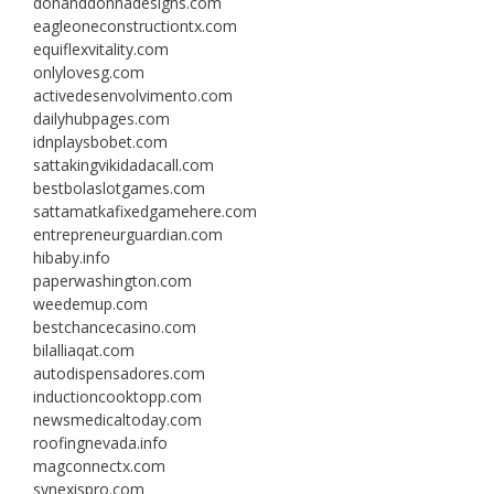
donanddonnadesigns.com
eagleoneconstructiontx.com
equiflexvitality.com
onlylovesg.com
activedesenvolvimento.com
dailyhubpages.com
idnplaysbobet.com
sattakingvikidadacall.com
bestbolaslotgames.com
sattamatkafixedgamehere.com
entrepreneurguardian.com
hibaby.info
paperwashington.com
weedemup.com
bestchancecasino.com
bilalliaqat.com
autodispensadores.com
inductioncooktopp.com
newsmedicaltoday.com
roofingnevada.info
magconnectx.com
synexispro.com