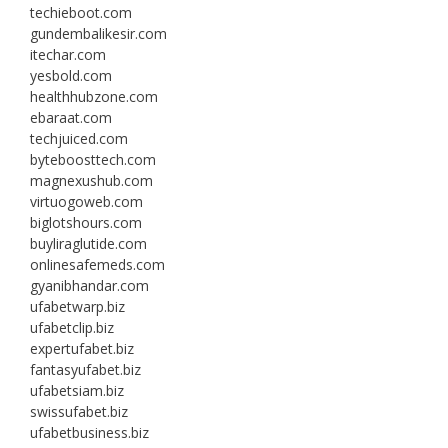
techieboot.com
gundembalikesir.com
itechar.com
yesbold.com
healthhubzone.com
ebaraat.com
techjuiced.com
byteboosttech.com
magnexushub.com
virtuogoweb.com
biglotshours.com
buyliraglutide.com
onlinesafemeds.com
gyanibhandar.com
ufabetwarp.biz
ufabetclip.biz
expertufabet.biz
fantasyufabet.biz
ufabetsiam.biz
swissufabet.biz
ufabetbusiness.biz