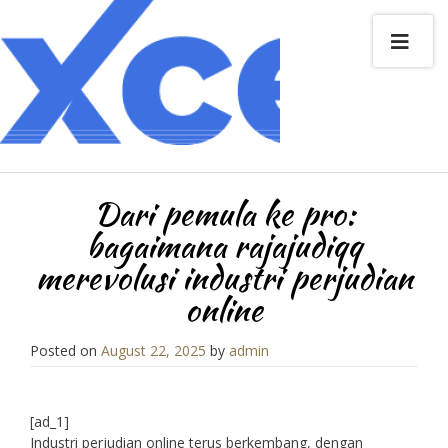
Dari pemula ke pro:
bagaimana rajajudiqq
merevolusi industri perjudian
online
Posted on
August 22, 2025
by
admin
[ad_1]
Industri perjudian online terus berkembang, dengan