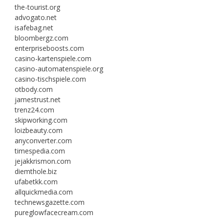
the-tourist.org
advogato.net
isafebag.net
bloombergz.com
enterpriseboosts.com
casino-kartenspiele.com
casino-automatenspiele.org
casino-tischspiele.com
otbody.com
jamestrust.net
trenz24.com
skipworking.com
loizbeauty.com
anyconverter.com
timespedia.com
jejakkrismon.com
diemthole.biz
ufabetkk.com
allquickmedia.com
technewsgazette.com
pureglowfacecream.com