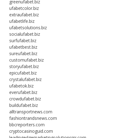
greenufabet.biz
ufabetcolor.biz
extraufabet.biz
ufabetlife.biz
ufabetsolutions.biz
socialufabet.biz
surfufabet.biz
ufabetbest.biz
sureufabet.biz
customufabet.biz
storyufabet.biz
epicufabet.biz
crystalufabet.biz
ufabetok.biz
everufabet.biz
crowdufabet.biz
buildufabet.biz
alltransportnews.com
fashiontrandsnews.com
bbcreporters.com
cryptocasinoguid.com
leadingedgemarketingsolutionsmi.com