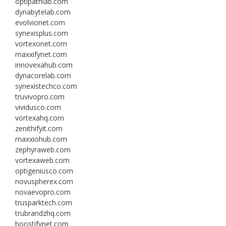
optipathlab.com
dynabytelab.com
evolvionet.com
synexisplus.com
vortexonet.com
maxxifynet.com
innovexahub.com
dynacorelab.com
synexistechco.com
truvivopro.com
vividusco.com
vortexahq.com
zenithifyit.com
maxxiohub.com
zephyraweb.com
vortexaweb.com
optigeniusco.com
novuspherex.com
novaevopro.com
trusparktech.com
trubrandzhq.com
boostifynet.com