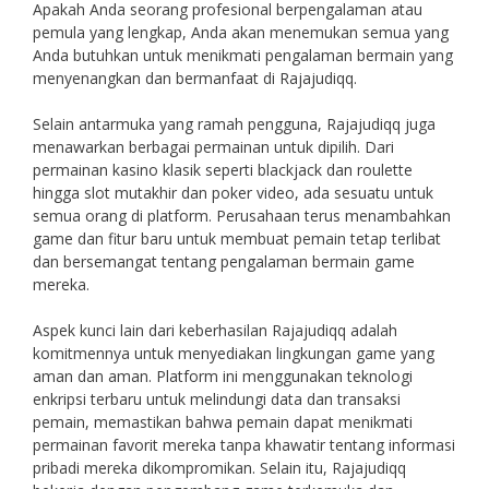
Apakah Anda seorang profesional berpengalaman atau
pemula yang lengkap, Anda akan menemukan semua yang
Anda butuhkan untuk menikmati pengalaman bermain yang
menyenangkan dan bermanfaat di Rajajudiqq.
Selain antarmuka yang ramah pengguna, Rajajudiqq juga
menawarkan berbagai permainan untuk dipilih. Dari
permainan kasino klasik seperti blackjack dan roulette
hingga slot mutakhir dan poker video, ada sesuatu untuk
semua orang di platform. Perusahaan terus menambahkan
game dan fitur baru untuk membuat pemain tetap terlibat
dan bersemangat tentang pengalaman bermain game
mereka.
Aspek kunci lain dari keberhasilan Rajajudiqq adalah
komitmennya untuk menyediakan lingkungan game yang
aman dan aman. Platform ini menggunakan teknologi
enkripsi terbaru untuk melindungi data dan transaksi
pemain, memastikan bahwa pemain dapat menikmati
permainan favorit mereka tanpa khawatir tentang informasi
pribadi mereka dikompromikan. Selain itu, Rajajudiqq