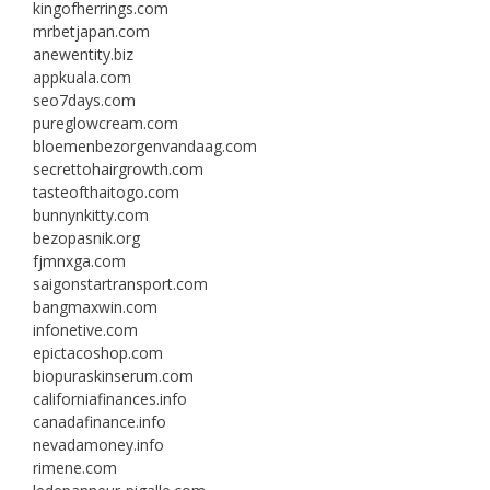
kingofherrings.com
mrbetjapan.com
anewentity.biz
appkuala.com
seo7days.com
pureglowcream.com
bloemenbezorgenvandaag.com
secrettohairgrowth.com
tasteofthaitogo.com
bunnynkitty.com
bezopasnik.org
fjmnxga.com
saigonstartransport.com
bangmaxwin.com
infonetive.com
epictacoshop.com
biopuraskinserum.com
californiafinances.info
canadafinance.info
nevadamoney.info
rimene.com