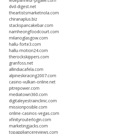
ledepanneur-pigalle.com
dvd-digest.net
theartistsmarketnola.com
chiranaplus.biz
stackspancakebar.com
namheongfoodcourt.com
milanoglasgow.com
hallu-forte3.com
hallu-motion24.com
therockskippers.com
granfoss.net
allindiacafela.com
alpineskiracing2007.com
casino-vulkan-online.net
pitrepower.com
mediatown360.com
digitaleyestrainclinic.com
missionposible.com
online-casinos-vegas.com
xfinityrouterlogin.com
marketingjacks.com
topappliancereviews.com