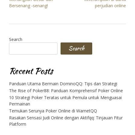
Bersenang -senang!
perjudian online
Search
Search
Recent Posts
Panduan Utama Bermain DominoQQ: Tips dan Strategi
The Rise of Poker88: Panduan Komprehensif Poker Online
10 Strategi Poker Teratas untuk Pemula untuk Menguasai
Permainan
Temukan Serunya Poker Online di WarnetQQ
Rasakan Sensasi Judi Online dengan Aktifqq: Tinjauan Fitur
Platform