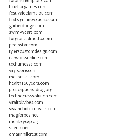
forumchampions.com
bluebargames.com
festivaldelamalou.com
firstsigninnovations.com
garberdodge.com
swim-wears.com
forgrantedmedia.com
peolpstar.com
tylerscustomdesign.com
carworksonline.com
techtimesss.com
virylstore.com
motorstell.com
health150years.com
prescriptions-drug.org
technocrewsolution.com
viraltokvibes.com
vivianebritoimoveis.com
magforbes.net
monkeycap.org
sdenix.net
amarinhillcrest.com