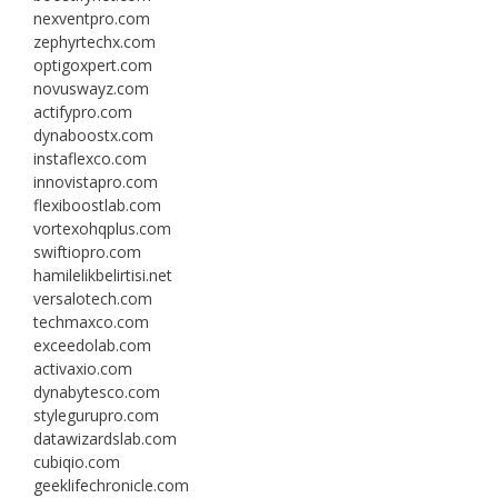
nexventpro.com
zephyrtechx.com
optigoxpert.com
novuswayz.com
actifypro.com
dynaboostx.com
instaflexco.com
innovistapro.com
flexiboostlab.com
vortexohqplus.com
swiftiopro.com
hamilelikbelirtisi.net
versalotech.com
techmaxco.com
exceedolab.com
activaxio.com
dynabytesco.com
stylegurupro.com
datawizardslab.com
cubiqio.com
geeklifechronicle.com