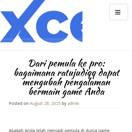
Dari pemula ke pro:
bagaimana ratujudiqq dapat
mengubah pengalaman
bermain game Anda
Posted on
August 28, 2025
by
admin
Apakah Anda lelah menjadi pemula di dunia game