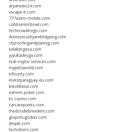
aryanews24.com
xscape-it.com
777azino-mobile.com
cobbseniorbowl.com
technowdesign.com
durexsecurityandshipping.com
cityroofingandplannig.com
ivdabergasa.com
juyultadesga.com
real-crypto-services.com
mypetzworld.com
infounty.com
investparaguay-eu.com
bwc88asia.com
extrem-poker.com
ks-casino.com
carcarepoints.com
thedoodlebreeders.com
grupohugodias.com
deqair.com
techsilvers.com