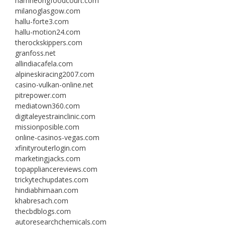
namheongfoodcourt.com
milanoglasgow.com
hallu-forte3.com
hallu-motion24.com
therockskippers.com
granfoss.net
allindiacafela.com
alpineskiracing2007.com
casino-vulkan-online.net
pitrepower.com
mediatown360.com
digitaleyestrainclinic.com
missionposible.com
online-casinos-vegas.com
xfinityrouterlogin.com
marketingjacks.com
topappliancereviews.com
trickytechupdates.com
hindiabhimaan.com
khabresach.com
thecbdblogs.com
autoresearchchemicals.com