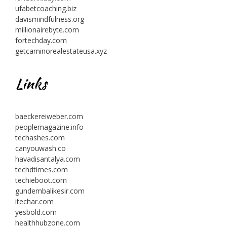
ufabetcoaching.biz
davismindfulness.org
millionairebyte.com
fortechday.com
getcaminorealestateusa.xyz
Links
baeckereiweber.com
peoplemagazine.info
techashes.com
canyouwash.co
havadisantalya.com
techdtimes.com
techieboot.com
gundembalikesir.com
itechar.com
yesbold.com
healthhubzone.com