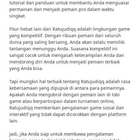
tutorial dan panduan untuk membantu Anda menguasai
permainan dan menjadi pemain pro dalam waktu
singkat.
Fitur hebat lain dari Ratujudiqq adalah lingkungan game
yang kompetitif. Dengan ribuan pemain dari seluruh
dunia yang saling bersaing, Anda akan selalu memiliki
tantangan menunggu Anda. Suasana kompetitif ini
sangat cocok untuk mengasah keterampilan Anda dan
mendorong diri Anda untuk menjadi pemain terbaik
yang Anda bisa.
Tapi mungkin hal terbaik tentang Ratujudiqq adalah rasa
kebersamaan yang dipupuk di antara para pemainnya.
Apakah Anda mengobrol dengan pemain lain di lobi
game atau berpartisipasi dalam turnamen online,
Ratujudiqq memberikan pengalaman game sosial dan
interaktif yang tidak dapat dicocokkan dengan platform
lain.
Jadi, jika Anda siap untuk membawa pengalaman