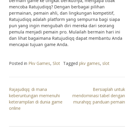
bermain game ke tingkat berikutnya, mengapa tidak
mencoba Ratujudiqq? Dengan berbagai pilihan
permainan, pemain ahli, dan lingkungan kompetitif,
Ratujudiqq adalah platform yang sempurna bagi siapa
pun yang ingin mengubah diri mereka dari seorang
pemula menjadi pemain pro. Mulailah bermain hari ini
dan lihat bagaimana Ratujudiqq dapat membantu Anda
mencapai tujuan game Anda.
Posted in
Pkv Games
,
Slot
Tagged
pkv games
,
slot
Post
Rajajudiqq: di mana
Bersiaplah untuk
navigation
keberuntungan memenuhi
mendominasi tabel dengan
keterampilan di dunia game
murahqq: panduan pemain
online