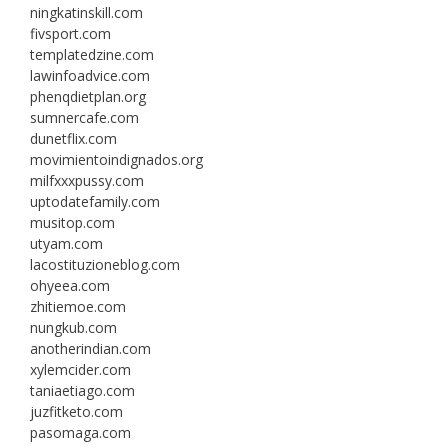
ningkatinskill.com
fivsport.com
templatedzine.com
lawinfoadvice.com
phenqdietplan.org
sumnercafe.com
dunetflix.com
movimientoindignados.org
milfxxxpussy.com
uptodatefamily.com
musitop.com
utyam.com
lacostituzioneblog.com
ohyeea.com
zhitiemoe.com
nungkub.com
anotherindian.com
xylemcider.com
taniaetiago.com
juzfitketo.com
pasomaga.com