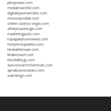
pitrepower.com
mediatown360.com
digitaleyestrainclinic.com
missionposible.com
online-casinos-vegas.com
xfinityrouterlogin.com
marketingjacks.com
topappliancereviews.com
trickytechupdates.com
hindiabhimaan.com
khabresach.com
thecbdblogs.com
autoresearchchemicals.com
apnabusinesskaro.com
suleckiego.com