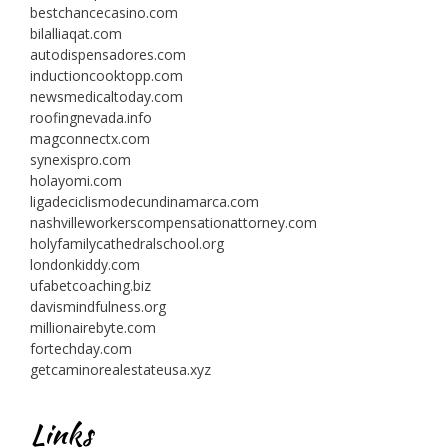
bestchancecasino.com
bilalliaqat.com
autodispensadores.com
inductioncooktopp.com
newsmedicaltoday.com
roofingnevada.info
magconnectx.com
synexispro.com
holayomi.com
ligadeciclismodecundinamarca.com
nashvilleworkerscompensationattorney.com
holyfamilycathedralschool.org
londonkiddy.com
ufabetcoaching.biz
davismindfulness.org
millionairebyte.com
fortechday.com
getcaminorealestateusa.xyz
Links