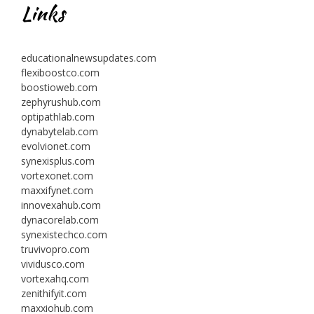
Links
educationalnewsupdates.com
flexiboostco.com
boostioweb.com
zephyrushub.com
optipathlab.com
dynabytelab.com
evolvionet.com
synexisplus.com
vortexonet.com
maxxifynet.com
innovexahub.com
dynacorelab.com
synexistechco.com
truvivopro.com
vividusco.com
vortexahq.com
zenithifyit.com
maxxiohub.com