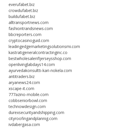
everufabet.biz
crowdufabet.biz
buildufabet.biz
alltransportnews.com
fashiontrandsnews.com
bbcreporters.com
cryptocasinoguid.com
leadingedgemarketingsolutionsmi.com
kastratigeneralcontractinginc.co
bestwholesalenfljerseysshop.com
openlivinglabdays14.com
ayurvedakonsultti-kari-nokela.com
antitraders.biz
aryanews24.com
xscape-it.com
777azino-mobile.com
cobbseniorbowl.com
technowdesign.com
durexsecurityandshipping.com
cityroofingandplannig.com
ivdabergasa.com