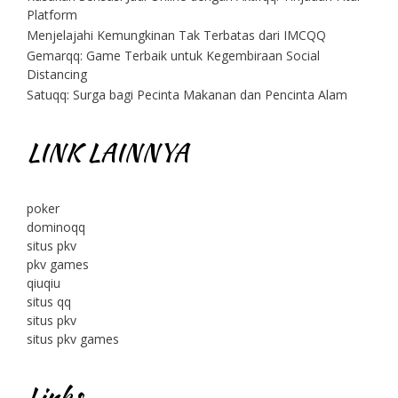
Platform
Menjelajahi Kemungkinan Tak Terbatas dari IMCQQ
Gemarqq: Game Terbaik untuk Kegembiraan Social
Distancing
Satuqq: Surga bagi Pecinta Makanan dan Pencinta Alam
LINK LAINNYA
poker
dominoqq
situs pkv
pkv games
qiuqiu
situs qq
situs pkv
situs pkv games
Links