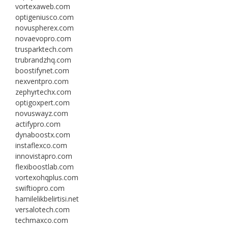
vortexaweb.com
optigeniusco.com
novuspherex.com
novaevopro.com
trusparktech.com
trubrandzhq.com
boostifynet.com
nexventpro.com
zephyrtechx.com
optigoxpert.com
novuswayz.com
actifypro.com
dynaboostx.com
instaflexco.com
innovistapro.com
flexiboostlab.com
vortexohqplus.com
swiftiopro.com
hamilelikbelirtisi.net
versalotech.com
techmaxco.com