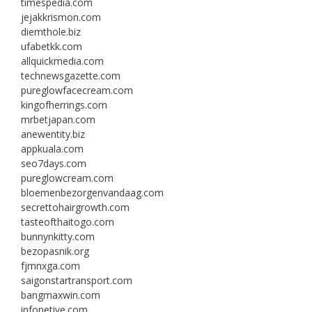
timespedia.com
jejakkrismon.com
diemthole.biz
ufabetkk.com
allquickmedia.com
technewsgazette.com
pureglowfacecream.com
kingofherrings.com
mrbetjapan.com
anewentity.biz
appkuala.com
seo7days.com
pureglowcream.com
bloemenbezorgenvandaag.com
secrettohairgrowth.com
tasteofthaitogo.com
bunnynkitty.com
bezopasnik.org
fjmnxga.com
saigonstartransport.com
bangmaxwin.com
infonetive.com