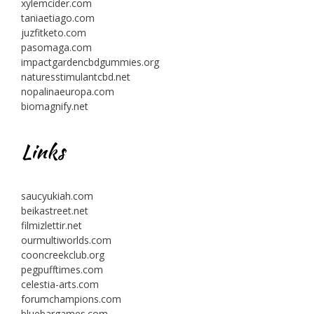
xylemcider.com
taniaetiago.com
juzfitketo.com
pasomaga.com
impactgardencbdgummies.org
naturesstimulantcbd.net
nopalinaeuropa.com
biomagnify.net
Links
saucyukiah.com
beikastreet.net
filmizlettir.net
ourmultiworlds.com
cooncreekclub.org
pegpufftimes.com
celestia-arts.com
forumchampions.com
bluebargames.com