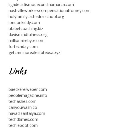
ligadeciclismodecundinamarca.com
nashvilleworkerscompensationattorney.com
holyfamilycathedralschool.org
londonkiddy.com
ufabetcoaching.biz
davismindfulness.org
millionairebyte.com
fortechday.com
getcaminorealestateusa.xyz
Links
baeckereiweber.com
peoplemagazine.info
techashes.com
canyouwash.co
havadisantalya.com
techdtimes.com
techieboot.com