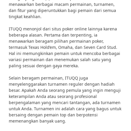
menawarkan berbagai macam permainan, turnamen,
dan fitur yang diperuntukkan bagi pemain dari semua
tingkat keahlian.
ITUQQ menonjol dari situs poker online lainnya karena
beberapa alasan. Pertama dan terpenting, ia
menawarkan beragam pilihan permainan poker,
termasuk Texas Hold’em, Omaha, dan Seven Card Stud.
Hal ini memungkinkan pemain untuk mencoba berbagai
variasi permainan dan menemukan salah satu yang
paling sesuai dengan gaya mereka.
Selain beragam permainan, ITUQQ juga
menyelenggarakan turnamen reguler dengan hadiah
besar. Apakah Anda seorang pemula yang ingin menguji
keterampilan Anda atau seorang profesional
berpengalaman yang mencari tantangan, ada turnamen
untuk Anda. Turnamen ini adalah cara yang bagus untuk
bersaing dengan pemain top dan berpotensi
memenangkan banyak uang.