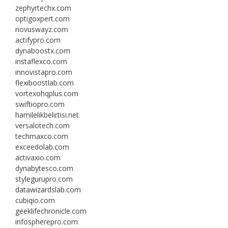
zephyrtechx.com
optigoxpert.com
novuswayz.com
actifypro.com
dynaboostx.com
instaflexco.com
innovistapro.com
flexiboostlab.com
vortexohqplus.com
swiftiopro.com
hamilelikbelirtisi.net
versalotech.com
techmaxco.com
exceedolab.com
activaxio.com
dynabytesco.com
stylegurupro.com
datawizardslab.com
cubiqio.com
geeklifechronicle.com
infospherepro.com