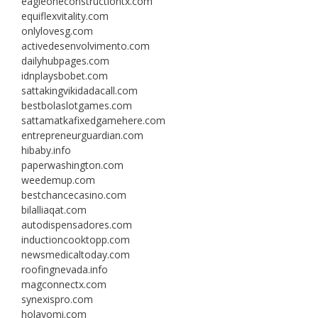
eagleoneconstructiontx.com
equiflexvitality.com
onlylovesg.com
activedesenvolvimento.com
dailyhubpages.com
idnplaysbobet.com
sattakingvikidadacall.com
bestbolaslotgames.com
sattamatkafixedgamehere.com
entrepreneurguardian.com
hibaby.info
paperwashington.com
weedemup.com
bestchancecasino.com
bilalliaqat.com
autodispensadores.com
inductioncooktopp.com
newsmedicaltoday.com
roofingnevada.info
magconnectx.com
synexispro.com
holayomi.com