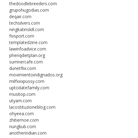
thedoodlebreeders.com
grupohugodias.com
deqair.com
techsilvers.com
ningkatinskill.com
fivsport.com
templatedzine.com
lawinfoadvice.com
phenqdietplan.org
sumnercafe.com
dunetflix.com
movimientoindignados.org
milfxxxpussy.com
uptodatefamily.com
musitop.com
utyam.com
lacostituzioneblog.com
ohyeea.com
zhitiemoe.com
nungkub.com
anotherindian.com