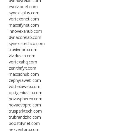
dynabytelab.com
evolvionet.com
synexisplus.com
vortexonet.com
maxxifynet.com
innovexahub.com
dynacorelab.com
synexistechco.com
truvivopro.com
vividusco.com
vortexahq.com
zenithifyit.com
maxxiohub.com
zephyraweb.com
vortexaweb.com
optigeniusco.com
novuspherex.com
novaevopro.com
trusparktech.com
trubrandzhq.com
boostifynet.com
nexventpro.com