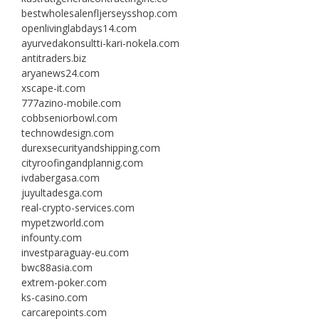
bestwholesalenfljerseysshop.com
openlivinglabdays14.com
ayurvedakonsultti-kari-nokela.com
antitraders.biz
aryanews24.com
xscape-it.com
777azino-mobile.com
cobbseniorbowl.com
technowdesign.com
durexsecurityandshipping.com
cityroofingandplannig.com
ivdabergasa.com
juyultadesga.com
real-crypto-services.com
mypetzworld.com
infounty.com
investparaguay-eu.com
bwc88asia.com
extrem-poker.com
ks-casino.com
carcarepoints.com