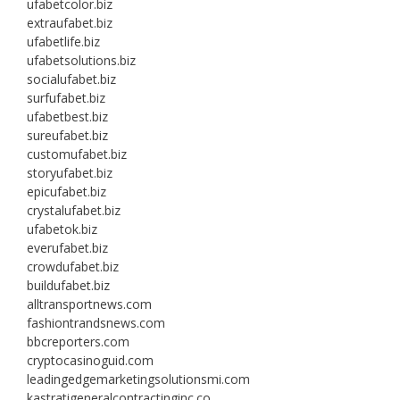
ufabetcolor.biz
extraufabet.biz
ufabetlife.biz
ufabetsolutions.biz
socialufabet.biz
surfufabet.biz
ufabetbest.biz
sureufabet.biz
customufabet.biz
storyufabet.biz
epicufabet.biz
crystalufabet.biz
ufabetok.biz
everufabet.biz
crowdufabet.biz
buildufabet.biz
alltransportnews.com
fashiontrandsnews.com
bbcreporters.com
cryptocasinoguid.com
leadingedgemarketingsolutionsmi.com
kastratigeneralcontractinginc.co