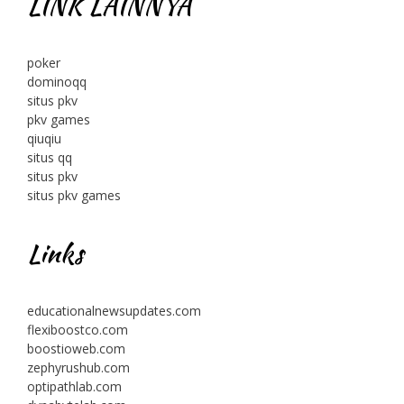
LINK LAINNYA
poker
dominoqq
situs pkv
pkv games
qiuqiu
situs qq
situs pkv
situs pkv games
Links
educationalnewsupdates.com
flexiboostco.com
boostioweb.com
zephyrushub.com
optipathlab.com