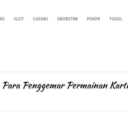
ES
SLOT
CASINO
SBOBET88
POKER
TOGEL
a Para Penggemar Permainan Kart