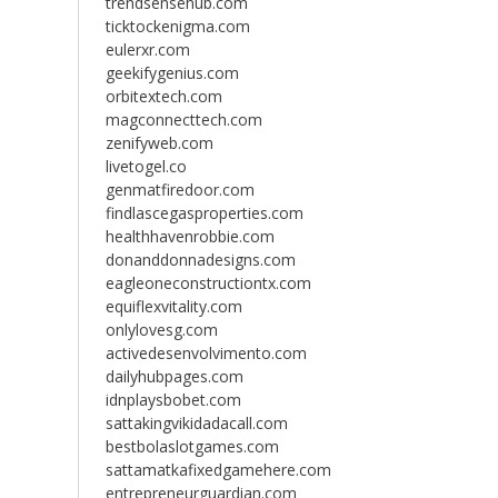
trendsensehub.com
ticktockenigma.com
eulerxr.com
geekifygenius.com
orbitextech.com
magconnecttech.com
zenifyweb.com
livetogel.co
genmatfiredoor.com
findlascegasproperties.com
healthhavenrobbie.com
donanddonnadesigns.com
eagleoneconstructiontx.com
equiflexvitality.com
onlylovesg.com
activedesenvolvimento.com
dailyhubpages.com
idnplaysbobet.com
sattakingvikidadacall.com
bestbolaslotgames.com
sattamatkafixedgamehere.com
entrepreneurguardian.com