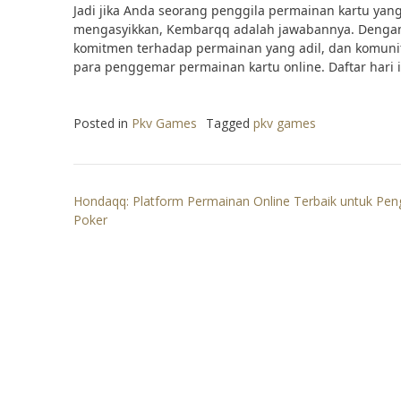
Jadi jika Anda seorang penggila permainan kartu y
mengasyikkan, Kembarqq adalah jawabannya. Denga
komitmen terhadap permainan yang adil, dan komuni
para penggemar permainan kartu online. Daftar hari 
Posted in
Pkv Games
Tagged
pkv games
Post
Hondaqq: Platform Permainan Online Terbaik untuk Pe
navigation
Poker