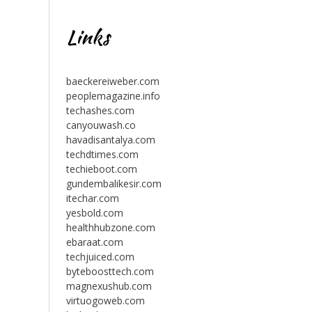
Links
baeckereiweber.com
peoplemagazine.info
techashes.com
canyouwash.co
havadisantalya.com
techdtimes.com
techieboot.com
gundembalikesir.com
itechar.com
yesbold.com
healthhubzone.com
ebaraat.com
techjuiced.com
byteboosttech.com
magnexushub.com
virtuogoweb.com