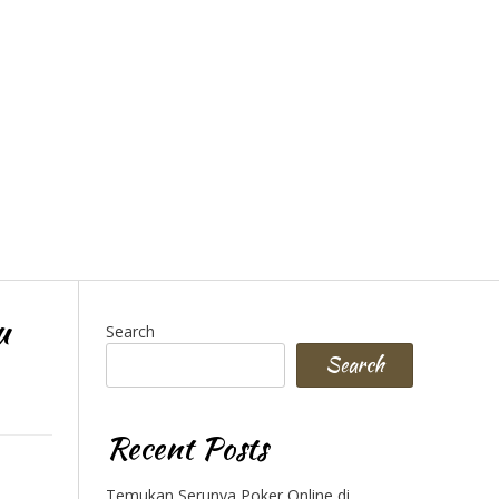
u
Search
Search
Recent Posts
Temukan Serunya Poker Online di