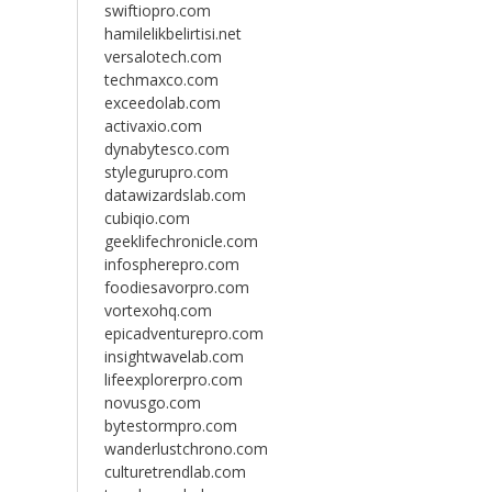
swiftiopro.com
hamilelikbelirtisi.net
versalotech.com
techmaxco.com
exceedolab.com
activaxio.com
dynabytesco.com
stylegurupro.com
datawizardslab.com
cubiqio.com
geeklifechronicle.com
infospherepro.com
foodiesavorpro.com
vortexohq.com
epicadventurepro.com
insightwavelab.com
lifeexplorerpro.com
novusgo.com
bytestormpro.com
wanderlustchrono.com
culturetrendlab.com