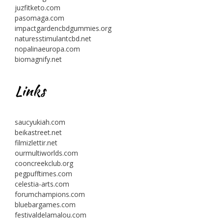
juzfitketo.com
pasomaga.com
impactgardencbdgummies.org
naturesstimulantcbd.net
nopalinaeuropa.com
biomagnify.net
Links
saucyukiah.com
beikastreet.net
filmizlettir.net
ourmultiworlds.com
cooncreekclub.org
pegpufftimes.com
celestia-arts.com
forumchampions.com
bluebargames.com
festivaldelamalou.com