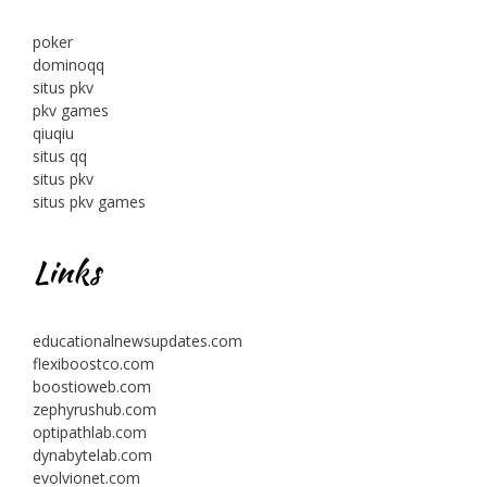
poker
dominoqq
situs pkv
pkv games
qiuqiu
situs qq
situs pkv
situs pkv games
Links
educationalnewsupdates.com
flexiboostco.com
boostioweb.com
zephyrushub.com
optipathlab.com
dynabytelab.com
evolvionet.com