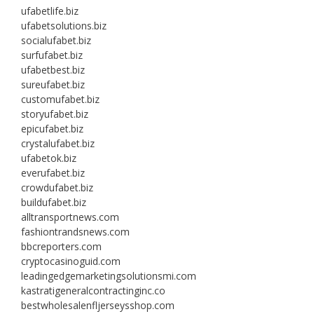
ufabetlife.biz
ufabetsolutions.biz
socialufabet.biz
surfufabet.biz
ufabetbest.biz
sureufabet.biz
customufabet.biz
storyufabet.biz
epicufabet.biz
crystalufabet.biz
ufabetok.biz
everufabet.biz
crowdufabet.biz
buildufabet.biz
alltransportnews.com
fashiontrandsnews.com
bbcreporters.com
cryptocasinoguid.com
leadingedgemarketingsolutionsmi.com
kastratigeneralcontractinginc.co
bestwholesalenfljerseysshop.com