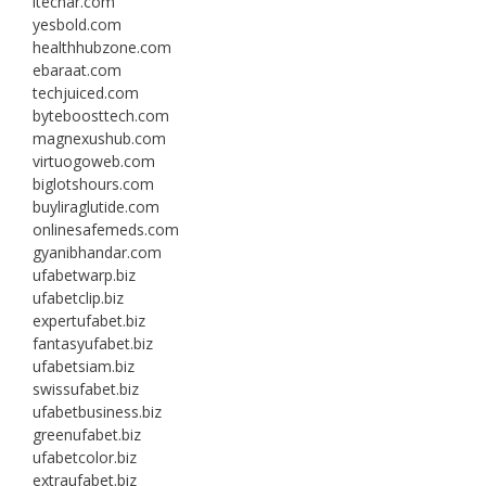
itechar.com
yesbold.com
healthhubzone.com
ebaraat.com
techjuiced.com
byteboosttech.com
magnexushub.com
virtuogoweb.com
biglotshours.com
buyliraglutide.com
onlinesafemeds.com
gyanibhandar.com
ufabetwarp.biz
ufabetclip.biz
expertufabet.biz
fantasyufabet.biz
ufabetsiam.biz
swissufabet.biz
ufabetbusiness.biz
greenufabet.biz
ufabetcolor.biz
extraufabet.biz