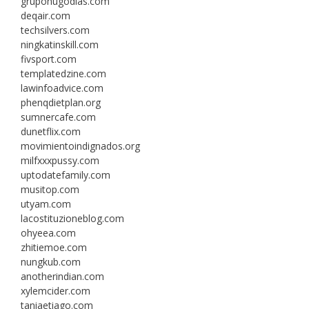
grupohugodias.com
deqair.com
techsilvers.com
ningkatinskill.com
fivsport.com
templatedzine.com
lawinfoadvice.com
phenqdietplan.org
sumnercafe.com
dunetflix.com
movimientoindignados.org
milfxxxpussy.com
uptodatefamily.com
musitop.com
utyam.com
lacostituzioneblog.com
ohyeea.com
zhitiemoe.com
nungkub.com
anotherindian.com
xylemcider.com
taniaetiago.com