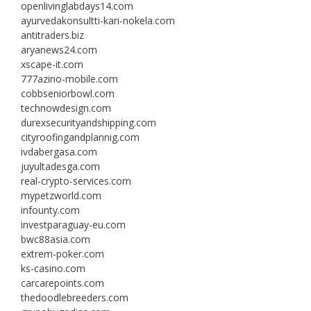
openlivinglabdays14.com
ayurvedakonsultti-kari-nokela.com
antitraders.biz
aryanews24.com
xscape-it.com
777azino-mobile.com
cobbseniorbowl.com
technowdesign.com
durexsecurityandshipping.com
cityroofingandplannig.com
ivdabergasa.com
juyultadesga.com
real-crypto-services.com
mypetzworld.com
infounty.com
investparaguay-eu.com
bwc88asia.com
extrem-poker.com
ks-casino.com
carcarepoints.com
thedoodlebreeders.com