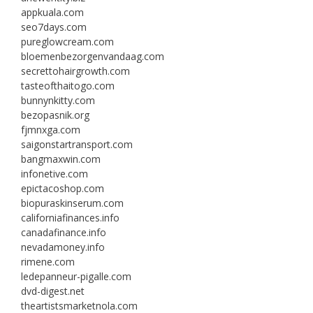
appkuala.com
seo7days.com
pureglowcream.com
bloemenbezorgenvandaag.com
secrettohairgrowth.com
tasteofthaitogo.com
bunnynkitty.com
bezopasnik.org
fjmnxga.com
saigonstartransport.com
bangmaxwin.com
infonetive.com
epictacoshop.com
biopuraskinserum.com
californiafinances.info
canadafinance.info
nevadamoney.info
rimene.com
ledepanneur-pigalle.com
dvd-digest.net
theartistsmarketnola.com