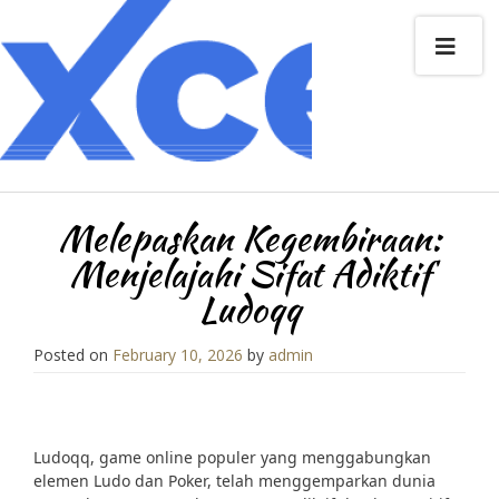
Melepaskan Kegembiraan:
Menjelajahi Sifat Adiktif
Ludoqq
Posted on
February 10, 2026
by
admin
Ludoqq, game online populer yang menggabungkan
elemen Ludo dan Poker, telah menggemparkan dunia