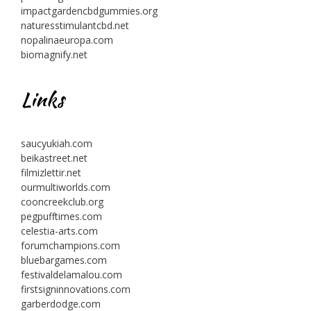
impactgardencbdgummies.org
naturesstimulantcbd.net
nopalinaeuropa.com
biomagnify.net
Links
saucyukiah.com
beikastreet.net
filmizlettir.net
ourmultiworlds.com
cooncreekclub.org
pegpufftimes.com
celestia-arts.com
forumchampions.com
bluebargames.com
festivaldelamalou.com
firstsigninnovations.com
garberdodge.com