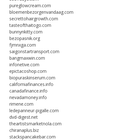
pureglowcream.com
bloemenbezorgenvandaag.com
secrettohairgrowth.com
tasteofthaitogo.com
bunnynkitty.com
bezopasnik.org
fjmnxga.com
saigonstartransport.com
bangmaxwin.com
infonetive.com
epictacoshop.com
biopuraskinserum.com
californiafinances.info
canadafinance.info
nevadamoney.info
rimene.com
ledepanneur-pigalle.com
dvd-digest.net
theartistsmarketnola.com
chiranaplus.biz
stackspancakebar.com