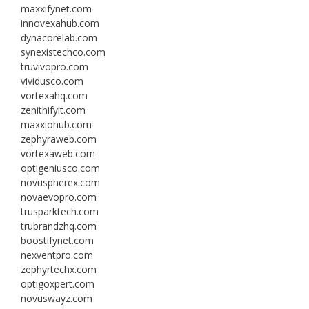
maxxifynet.com
innovexahub.com
dynacorelab.com
synexistechco.com
truvivopro.com
vividusco.com
vortexahq.com
zenithifyit.com
maxxiohub.com
zephyraweb.com
vortexaweb.com
optigeniusco.com
novuspherex.com
novaevopro.com
trusparktech.com
trubrandzhq.com
boostifynet.com
nexventpro.com
zephyrtechx.com
optigoxpert.com
novuswayz.com