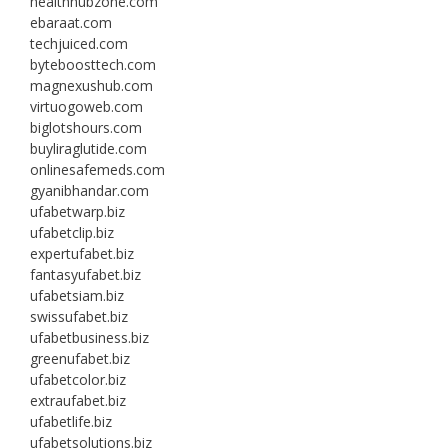
healthhubzone.com
ebaraat.com
techjuiced.com
byteboosttech.com
magnexushub.com
virtuogoweb.com
biglotshours.com
buyliraglutide.com
onlinesafemeds.com
gyanibhandar.com
ufabetwarp.biz
ufabetclip.biz
expertufabet.biz
fantasyufabet.biz
ufabetsiam.biz
swissufabet.biz
ufabetbusiness.biz
greenufabet.biz
ufabetcolor.biz
extraufabet.biz
ufabetlife.biz
ufabetsolutions.biz