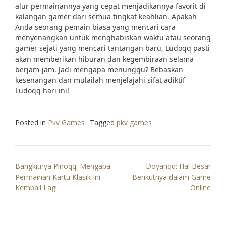
alur permainannya yang cepat menjadikannya favorit di
kalangan gamer dari semua tingkat keahlian. Apakah
Anda seorang pemain biasa yang mencari cara
menyenangkan untuk menghabiskan waktu atau seorang
gamer sejati yang mencari tantangan baru, Ludoqq pasti
akan memberikan hiburan dan kegembiraan selama
berjam-jam. Jadi mengapa menunggu? Bebaskan
kesenangan dan mulailah menjelajahi sifat adiktif
Ludoqq hari ini!
Posted in
Pkv Games
Tagged
pkv games
Post
Bangkitnya Pinoqq: Mengapa
Doyanqq: Hal Besar
navigation
Permainan Kartu Klasik Ini
Berikutnya dalam Game
Kembali Lagi
Online