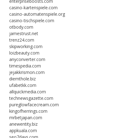
enterpriseboosts.com
casino-kartenspiele.com
casino-automatenspiele.org
casino-tischspiele.com
otbody.com
jamestrust.net
trenz24.com
skipworking.com
loizbeauty.com
anyconverter.com
timespedia.com
jejakkrismon.com
diemthole.biz
ufabetkk.com
allquickmedia.com
technewsgazette.com
pureglowfacecream.com
kingofherrings.com
mrbetjapan.com
anewentity.biz
appkuala.com
seo7days.com