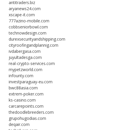
antitraders.biz
aryanews24.com
xscape-it.com
777azino-mobile.com
cobbseniorbowl.com
technowdesign.com
durexsecurityandshipping.com
cityroofingandplannig.com
ivdabergasa.com
juyultadesga.com
real-crypto-services.com
mypetzworld.com
infounty.com
investparaguay-eu.com
bwc88asia.com
extrem-poker.com
ks-casino.com
carcarepoints.com
thedoodlebreeders.com
grupohugodias.com
deqair.com