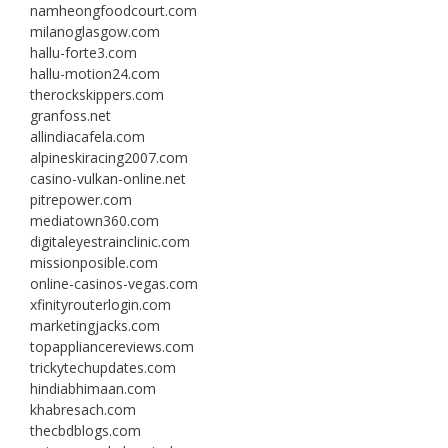
namheongfoodcourt.com
milanoglasgow.com
hallu-forte3.com
hallu-motion24.com
therockskippers.com
granfoss.net
allindiacafela.com
alpineskiracing2007.com
casino-vulkan-online.net
pitrepower.com
mediatown360.com
digitaleyestrainclinic.com
missionposible.com
online-casinos-vegas.com
xfinityrouterlogin.com
marketingjacks.com
topappliancereviews.com
trickytechupdates.com
hindiabhimaan.com
khabresach.com
thecbdblogs.com