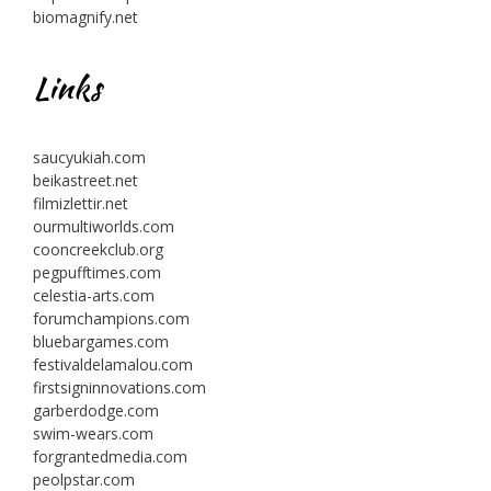
biomagnify.net
Links
saucyukiah.com
beikastreet.net
filmizlettir.net
ourmultiworlds.com
cooncreekclub.org
pegpufftimes.com
celestia-arts.com
forumchampions.com
bluebargames.com
festivaldelamalou.com
firstsigninnovations.com
garberdodge.com
swim-wears.com
forgrantedmedia.com
peolpstar.com