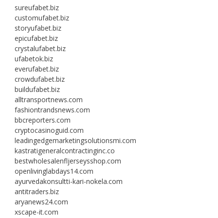
sureufabet.biz
customufabet.biz
storyufabet.biz
epicufabet.biz
crystalufabet.biz
ufabetok.biz
everufabet.biz
crowdufabet.biz
buildufabet.biz
alltransportnews.com
fashiontrandsnews.com
bbcreporters.com
cryptocasinoguid.com
leadingedgemarketingsolutionsmi.com
kastratigeneralcontractinginc.co
bestwholesalenfljerseysshop.com
openlivinglabdays14.com
ayurvedakonsultti-kari-nokela.com
antitraders.biz
aryanews24.com
xscape-it.com