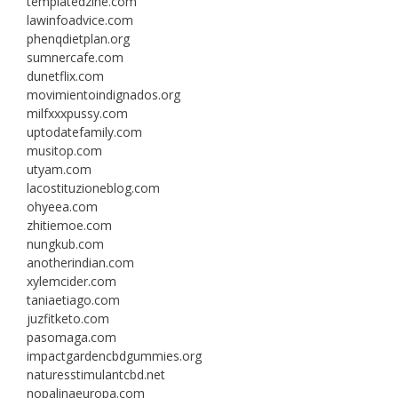
templatedzine.com
lawinfoadvice.com
phenqdietplan.org
sumnercafe.com
dunetflix.com
movimientoindignados.org
milfxxxpussy.com
uptodatefamily.com
musitop.com
utyam.com
lacostituzioneblog.com
ohyeea.com
zhitiemoe.com
nungkub.com
anotherindian.com
xylemcider.com
taniaetiago.com
juzfitketo.com
pasomaga.com
impactgardencbdgummies.org
naturesstimulantcbd.net
nopalinaeuropa.com