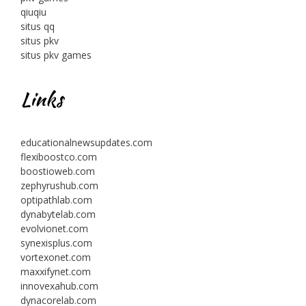
qiuqiu
situs qq
situs pkv
situs pkv games
Links
educationalnewsupdates.com
flexiboostco.com
boostioweb.com
zephyrushub.com
optipathlab.com
dynabytelab.com
evolvionet.com
synexisplus.com
vortexonet.com
maxxifynet.com
innovexahub.com
dynacorelab.com