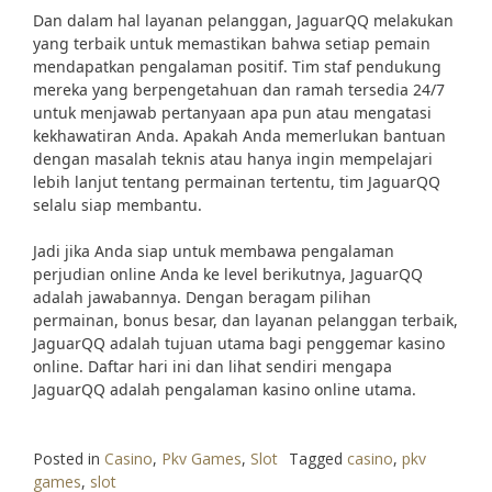
Dan dalam hal layanan pelanggan, JaguarQQ melakukan
yang terbaik untuk memastikan bahwa setiap pemain
mendapatkan pengalaman positif. Tim staf pendukung
mereka yang berpengetahuan dan ramah tersedia 24/7
untuk menjawab pertanyaan apa pun atau mengatasi
kekhawatiran Anda. Apakah Anda memerlukan bantuan
dengan masalah teknis atau hanya ingin mempelajari
lebih lanjut tentang permainan tertentu, tim JaguarQQ
selalu siap membantu.
Jadi jika Anda siap untuk membawa pengalaman
perjudian online Anda ke level berikutnya, JaguarQQ
adalah jawabannya. Dengan beragam pilihan
permainan, bonus besar, dan layanan pelanggan terbaik,
JaguarQQ adalah tujuan utama bagi penggemar kasino
online. Daftar hari ini dan lihat sendiri mengapa
JaguarQQ adalah pengalaman kasino online utama.
Posted in
Casino
,
Pkv Games
,
Slot
Tagged
casino
,
pkv
games
,
slot