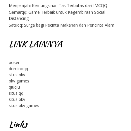
Menjelajahi Kemungkinan Tak Terbatas dari IMCQQ
Gemarqq: Game Terbaik untuk Kegembiraan Social
Distancing
Satuqq: Surga bagi Pecinta Makanan dan Pencinta Alam
LINK LAINNYA
poker
dominoqq
situs pkv
pkv games
qiuqiu
situs qq
situs pkv
situs pkv games
Links