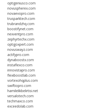
optigeniusco.com
novuspherex.com
novaevopro.com
trusparktech.com
trubrandzhq.com
boostifynet.com
nexventpro.com
zephyrtechx.com
optigoxpert.com
novuswayz.com
actifypro.com
dynaboostx.com
instaflexco.com
innovistapro.com
flexiboostlab.com
vortexohqplus.com
swiftiopro.com
hamilelikbelirtisi.net
versalotech.com
techmaxco.com
exceedolab.com