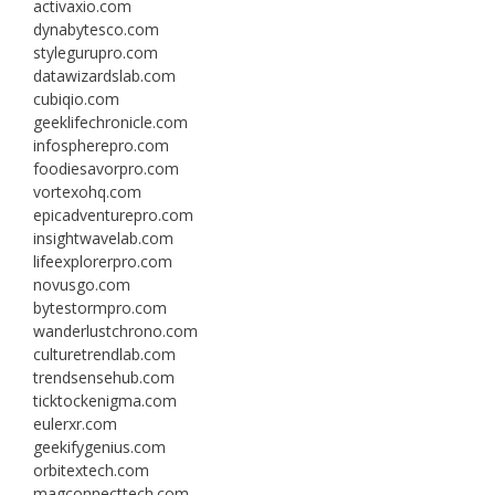
activaxio.com
dynabytesco.com
stylegurupro.com
datawizardslab.com
cubiqio.com
geeklifechronicle.com
infospherepro.com
foodiesavorpro.com
vortexohq.com
epicadventurepro.com
insightwavelab.com
lifeexplorerpro.com
novusgo.com
bytestormpro.com
wanderlustchrono.com
culturetrendlab.com
trendsensehub.com
ticktockenigma.com
eulerxr.com
geekifygenius.com
orbitextech.com
magconnecttech.com