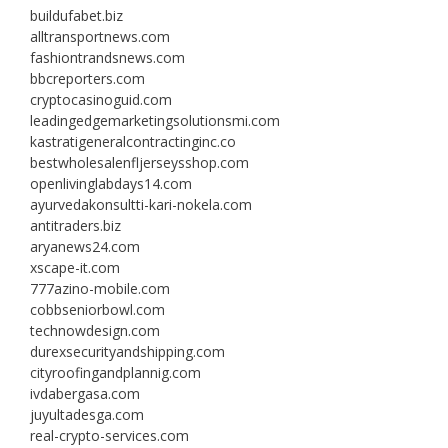
buildufabet.biz
alltransportnews.com
fashiontrandsnews.com
bbcreporters.com
cryptocasinoguid.com
leadingedgemarketingsolutionsmi.com
kastratigeneralcontractinginc.co
bestwholesalenfljerseysshop.com
openlivinglabdays14.com
ayurvedakonsultti-kari-nokela.com
antitraders.biz
aryanews24.com
xscape-it.com
777azino-mobile.com
cobbseniorbowl.com
technowdesign.com
durexsecurityandshipping.com
cityroofingandplannig.com
ivdabergasa.com
juyultadesga.com
real-crypto-services.com