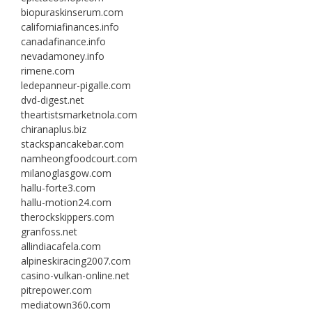
biopuraskinserum.com
californiafinances.info
canadafinance.info
nevadamoney.info
rimene.com
ledepanneur-pigalle.com
dvd-digest.net
theartistsmarketnola.com
chiranaplus.biz
stackspancakebar.com
namheongfoodcourt.com
milanoglasgow.com
hallu-forte3.com
hallu-motion24.com
therockskippers.com
granfoss.net
allindiacafela.com
alpineskiracing2007.com
casino-vulkan-online.net
pitrepower.com
mediatown360.com