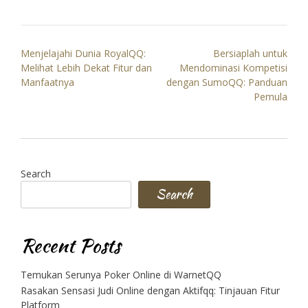
Post
Menjelajahi Dunia RoyalQQ:
Bersiaplah untuk
navigation
Melihat Lebih Dekat Fitur dan
Mendominasi Kompetisi
Manfaatnya
dengan SumoQQ: Panduan
Pemula
Search
Search
Recent Posts
Temukan Serunya Poker Online di WarnetQQ
Rasakan Sensasi Judi Online dengan Aktifqq: Tinjauan Fitur
Platform