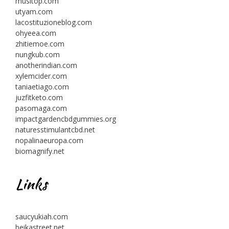
musitop.com
utyam.com
lacostituzioneblog.com
ohyeea.com
zhitiemoe.com
nungkub.com
anotherindian.com
xylemcider.com
taniaetiago.com
juzfitketo.com
pasomaga.com
impactgardencbdgummies.org
naturesstimulantcbd.net
nopalinaeuropa.com
biomagnify.net
Links
saucyukiah.com
beikastreet.net