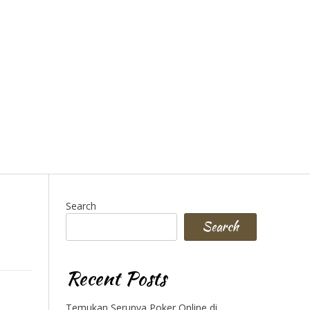
Search
Search
Recent Posts
Temukan Serunya Poker Online di