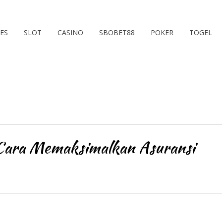
ES
SLOT
CASINO
SBOBET88
POKER
TOGEL
Cara Memaksimalkan Asuransi