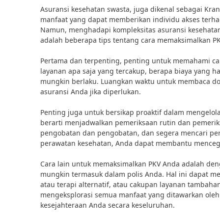
Asuransi kesehatan swasta, juga dikenal sebagai Kra
manfaat yang dapat memberikan individu akses terha
Namun, menghadapi kompleksitas asuransi kesehatan
adalah beberapa tips tentang cara memaksimalkan 
Pertama dan terpenting, penting untuk memahami cak
layanan apa saja yang tercakup, berapa biaya yang h
mungkin berlaku. Luangkan waktu untuk membaca doku
asuransi Anda jika diperlukan.
Penting juga untuk bersikap proaktif dalam mengelo
berarti menjadwalkan pemeriksaan rutin dan pemeri
pengobatan dan pengobatan, dan segera mencari pert
perawatan kesehatan, Anda dapat membantu mencegah
Cara lain untuk memaksimalkan PKV Anda adalah de
mungkin termasuk dalam polis Anda. Hal ini dapat 
atau terapi alternatif, atau cakupan layanan tambaha
mengeksplorasi semua manfaat yang ditawarkan ole
kesejahteraan Anda secara keseluruhan.