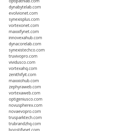
optipathlab.com
dynabytelab.com
evolvionet.com
synexisplus.com
vortexonet.com
maxxifynet.com
innovexahub.com
dynacorelab.com
synexistechco.com
truvivopro.com
vividusco.com
vortexahq.com
zenithifyit.com
maxxiohub.com
zephyraweb.com
vortexaweb.com
optigeniusco.com
novuspherex.com
novaevopro.com
trusparktech.com
trubrandzhq.com
boostifynet.com