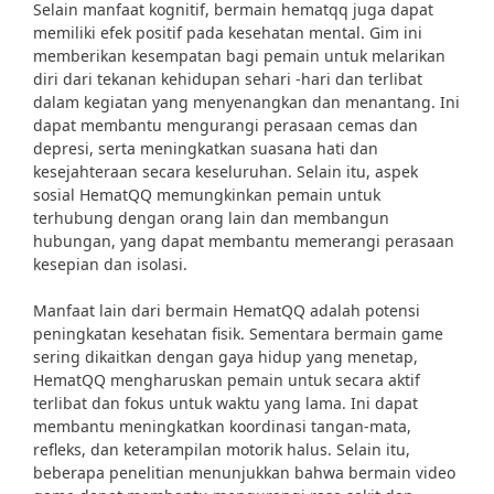
Selain manfaat kognitif, bermain hematqq juga dapat
memiliki efek positif pada kesehatan mental. Gim ini
memberikan kesempatan bagi pemain untuk melarikan
diri dari tekanan kehidupan sehari -hari dan terlibat
dalam kegiatan yang menyenangkan dan menantang. Ini
dapat membantu mengurangi perasaan cemas dan
depresi, serta meningkatkan suasana hati dan
kesejahteraan secara keseluruhan. Selain itu, aspek
sosial HematQQ memungkinkan pemain untuk
terhubung dengan orang lain dan membangun
hubungan, yang dapat membantu memerangi perasaan
kesepian dan isolasi.
Manfaat lain dari bermain HematQQ adalah potensi
peningkatan kesehatan fisik. Sementara bermain game
sering dikaitkan dengan gaya hidup yang menetap,
HematQQ mengharuskan pemain untuk secara aktif
terlibat dan fokus untuk waktu yang lama. Ini dapat
membantu meningkatkan koordinasi tangan-mata,
refleks, dan keterampilan motorik halus. Selain itu,
beberapa penelitian menunjukkan bahwa bermain video