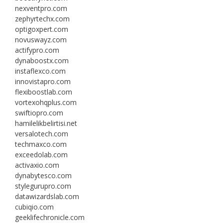
nexventpro.com
zephyrtechx.com
optigoxpert.com
novuswayz.com
actifypro.com
dynaboostx.com
instaflexco.com
innovistapro.com
flexiboostlab.com
vortexohqplus.com
swiftiopro.com
hamilelikbelirtisi.net
versalotech.com
techmaxco.com
exceedolab.com
activaxio.com
dynabytesco.com
stylegurupro.com
datawizardslab.com
cubiqio.com
geeklifechronicle.com