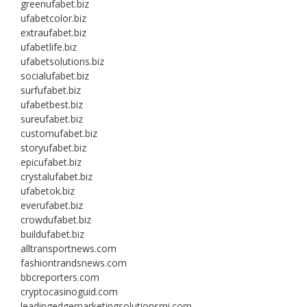
greenufabet.biz
ufabetcolor.biz
extraufabet.biz
ufabetlife.biz
ufabetsolutions.biz
socialufabet.biz
surfufabet.biz
ufabetbest.biz
sureufabet.biz
customufabet.biz
storyufabet.biz
epicufabet.biz
crystalufabet.biz
ufabetok.biz
everufabet.biz
crowdufabet.biz
buildufabet.biz
alltransportnews.com
fashiontrandsnews.com
bbcreporters.com
cryptocasinoguid.com
leadingedgemarketingsolutionsmi.com