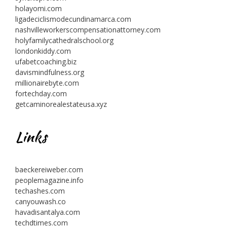
holayomi.com
ligadeciclismodecundinamarca.com
nashvilleworkerscompensationattorney.com
holyfamilycathedralschool.org
londonkiddy.com
ufabetcoaching.biz
davismindfulness.org
millionairebyte.com
fortechday.com
getcaminorealestateusa.xyz
Links
baeckereiweber.com
peoplemagazine.info
techashes.com
canyouwash.co
havadisantalya.com
techdtimes.com