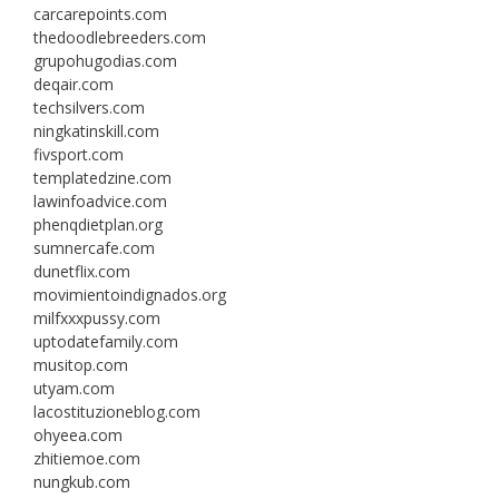
carcarepoints.com
thedoodlebreeders.com
grupohugodias.com
deqair.com
techsilvers.com
ningkatinskill.com
fivsport.com
templatedzine.com
lawinfoadvice.com
phenqdietplan.org
sumnercafe.com
dunetflix.com
movimientoindignados.org
milfxxxpussy.com
uptodatefamily.com
musitop.com
utyam.com
lacostituzioneblog.com
ohyeea.com
zhitiemoe.com
nungkub.com