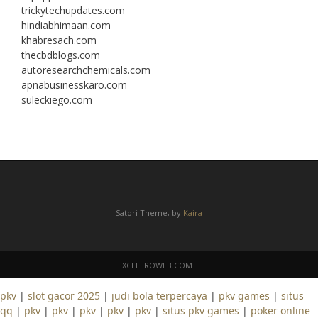
trickytechupdates.com
hindiabhimaan.com
khabresach.com
thecbdblogs.com
autoresearchchemicals.com
apnabusinesskaro.com
suleckiego.com
Satori Theme, by
Kaira
XCELEROWEB.COM
pkv
|
slot gacor 2025
|
judi bola terpercaya
|
pkv games
|
situs
qq
|
pkv
|
pkv
|
pkv
|
pkv
|
pkv
|
situs pkv games
|
poker online