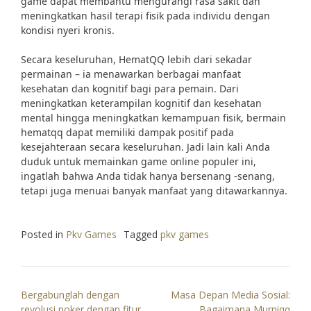
game dapat membantu mengurangi rasa sakit dan
meningkatkan hasil terapi fisik pada individu dengan
kondisi nyeri kronis.
Secara keseluruhan, HematQQ lebih dari sekadar
permainan – ia menawarkan berbagai manfaat
kesehatan dan kognitif bagi para pemain. Dari
meningkatkan keterampilan kognitif dan kesehatan
mental hingga meningkatkan kemampuan fisik, bermain
hematqq dapat memiliki dampak positif pada
kesejahteraan secara keseluruhan. Jadi lain kali Anda
duduk untuk memainkan game online populer ini,
ingatlah bahwa Anda tidak hanya bersenang -senang,
tetapi juga menuai banyak manfaat yang ditawarkannya.
Posted in
Pkv Games
Tagged
pkv games
Post
Bergabunglah dengan
Masa Depan Media Sosial:
revolusi poker dengan fitur
Bagaimana Murniqq