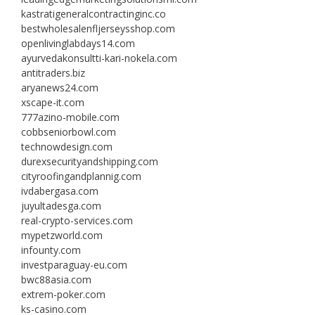
kastratigeneralcontractinginc.co
bestwholesalenfljerseysshop.com
openlivinglabdays14.com
ayurvedakonsultti-kari-nokela.com
antitraders.biz
aryanews24.com
xscape-it.com
777azino-mobile.com
cobbseniorbowl.com
technowdesign.com
durexsecurityandshipping.com
cityroofingandplannig.com
ivdabergasa.com
juyultadesga.com
real-crypto-services.com
mypetzworld.com
infounty.com
investparaguay-eu.com
bwc88asia.com
extrem-poker.com
ks-casino.com