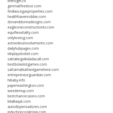
livetogel.co
genmatfiredoor.com
findlascegasproperties.com
healthhavenrobbie.com
donanddonnadesigns.com
eagleoneconstructiontx.com
equiflexvitality.com
onlylovesg.com
activedesenvolvimento.com
dailyhubpages.com
idnplaysbobet.com
sattakingvikidadacall.com
bestbolaslotgames.com
sattamatkafixedgamehere.com
entrepreneurguardian.com
hibaby.info
paperwashington.com
weedemup.com
bestchancecasino.com
bilalliaqat.com
autodispensadores.com
inductioncooktopp.com