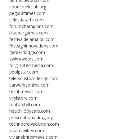
ourmultiworlds.com
cooncreekclub.org
pegpufftimes.com
celestia-arts.com
forumchampions.com
bluebargames.com
festivaldelamalou.com
firstsigninnovations.com
garberdodge.com
swim-wears.com
forgrantedmedia.com
peolpstar.com
tylerscustomdesign.com
carworksonline.com
techtimesss.com
virylstore.com
motorstell.com
health150years.com
prescriptions-drug.org
technocrewsolution.com
viraltokvibes.com
vivianebritoimoveis.com