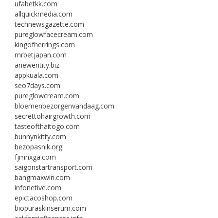
ufabetkk.com
allquickmedia.com
technewsgazette.com
pureglowfacecream.com
kingofherrings.com
mrbetjapan.com
anewentity.biz
appkuala.com
seo7days.com
pureglowcream.com
bloemenbezorgenvandaag.com
secrettohairgrowth.com
tasteofthaitogo.com
bunnynkitty.com
bezopasnik.org
fjmnxga.com
saigonstartransport.com
bangmaxwin.com
infonetive.com
epictacoshop.com
biopuraskinserum.com