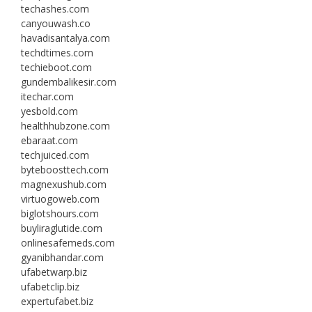
techashes.com
canyouwash.co
havadisantalya.com
techdtimes.com
techieboot.com
gundembalikesir.com
itechar.com
yesbold.com
healthhubzone.com
ebaraat.com
techjuiced.com
byteboosttech.com
magnexushub.com
virtuogoweb.com
biglotshours.com
buyliraglutide.com
onlinesafemeds.com
gyanibhandar.com
ufabetwarp.biz
ufabetclip.biz
expertufabet.biz