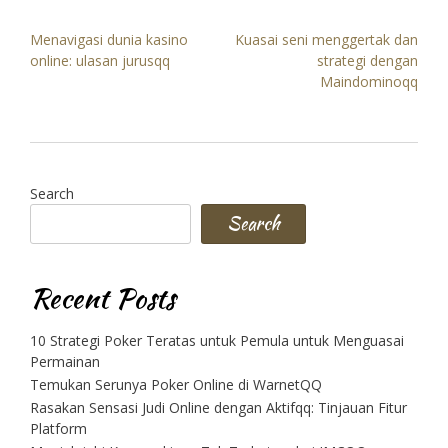
Post
Menavigasi dunia kasino
Kuasai seni menggertak dan
navigation
online: ulasan jurusqq
strategi dengan
Maindominoqq
Search
Search
Recent Posts
10 Strategi Poker Teratas untuk Pemula untuk Menguasai
Permainan
Temukan Serunya Poker Online di WarnetQQ
Rasakan Sensasi Judi Online dengan Aktifqq: Tinjauan Fitur
Platform