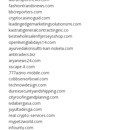
fashiontrandsnews.com
bbcreporters.com
cryptocasinoguid.com
leadingedgemarketingsolutionsmi.com
kastratigeneralcontractinginc.co
bestwholesalenfljerseysshop.com
openlivinglabdays14.com
ayurvedakonsultti-kari-nokela.com
antitraders.biz
aryanews24.com
xscape-it.com
777azino-mobile.com
cobbseniorbowl.com
technowdesign.com
durexsecurityandshipping.com
cityroofingandplannig.com
ivdabergasa.com
juyultadesga.com
real-crypto-services.com
mypetzworld.com
infounty.com