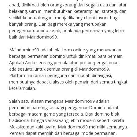
abad, dinikmati oleh orang -orang dari segala usia dan latar
belakang. Gim ini membutuhkan keterampilan, strategi, dan
sedikit keberuntungan, menjadikannya hobi favorit bagi
banyak orang. Dan bagi mereka yang merupakan
penggemar domino sejati, tidak ada permainan yang lebih
baik dari Maindomino99.
Maindomino99 adalah platform online yang menawarkan
berbagai permainan domino untuk dinikmati para pemain.
Apakah Anda seorang pemula atau pro berpengalaman,
ada sesuatu untuk semua orang di Maindomino99.
Platform ini ramah pengguna dan mudah dinavigasi,
membuatnya dapat diakses oleh pemain dari semua tingkat
keterampilan.
Salah satu alasan mengapa Maindomino99 adalah
permainan pamungkas bagi penggemar Domino adalah
berbagai macam game yang tersedia. Dari domino blok
tradisional hingga variasi yang lebih modern seperti kereta
Meksiko dan kaki ayam, Maindomino99 memiliki semuanya.
Pemain dapat memilih dari berbagai mode permainan,