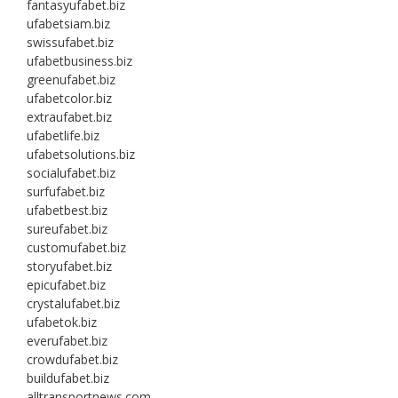
fantasyufabet.biz
ufabetsiam.biz
swissufabet.biz
ufabetbusiness.biz
greenufabet.biz
ufabetcolor.biz
extraufabet.biz
ufabetlife.biz
ufabetsolutions.biz
socialufabet.biz
surfufabet.biz
ufabetbest.biz
sureufabet.biz
customufabet.biz
storyufabet.biz
epicufabet.biz
crystalufabet.biz
ufabetok.biz
everufabet.biz
crowdufabet.biz
buildufabet.biz
alltransportnews.com