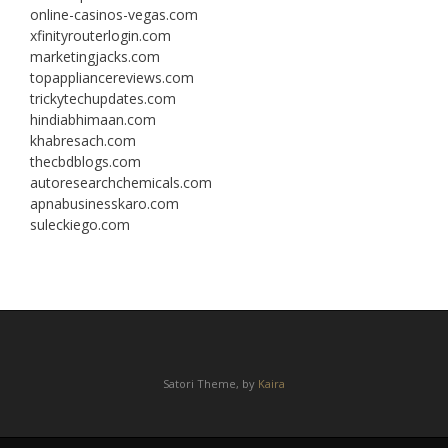
online-casinos-vegas.com
xfinityrouterlogin.com
marketingjacks.com
topappliancereviews.com
trickytechupdates.com
hindiabhimaan.com
khabresach.com
thecbdblogs.com
autoresearchchemicals.com
apnabusinesskaro.com
suleckiego.com
Satori Theme, by
Kaira