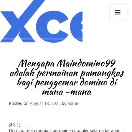
Mengapa Maindomino99
adalah permainan pamungkas
bagi penggemar domino di
mana -mana
Posted on
August 18, 2025
by
admin
[ad_1]
Domino telah menjadi permainan populer selama berabad -