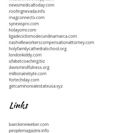
newsmedicaltoday.com
roofingnevada.info
magconnectx.com
synexispro.com
holayomi.com
ligadeciclismodecundinamarca.com
nashvilleworkerscompensationattorney.com
holyfamilycathedralschool.org
londonkiddy.com
ufabetcoaching.biz
davismindfulness.org
millionairebyte.com
fortechday.com
getcaminorealestateusa.xyz
Links
baeckereiweber.com
peoplemagazine.info