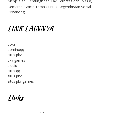
Menjelajahi Kemungkinan Tak Terbatas dari IMCQQ
Gemarqq: Game Terbaik untuk Kegembiraan Social
Distancing
LINK LAINNYA
poker
dominoqq
situs pkv
pkv games
qiuqiu
situs qq
situs pkv
situs pkv games
Links