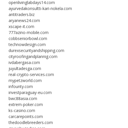
openlivinglabdays14.com
ayurvedakonsultti-kari-nokela.com
antitraders.biz
aryanews24.com
xscape-it.com
777azino-mobile.com
cobbseniorbowl.com
technowdesign.com
durexsecurityandshipping.com
cityroofingandplannig.com
ivdabergasa.com
juyultadesga.com
real-crypto-services.com
mypetzworld.com
infounty.com
investparaguay-eu.com
bwc88asia.com
extrem-poker.com
ks-casino.com
carcarepoints.com
thedoodlebreeders.com