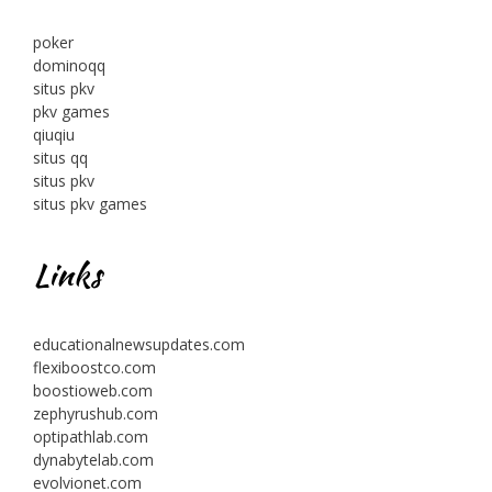
poker
dominoqq
situs pkv
pkv games
qiuqiu
situs qq
situs pkv
situs pkv games
Links
educationalnewsupdates.com
flexiboostco.com
boostioweb.com
zephyrushub.com
optipathlab.com
dynabytelab.com
evolvionet.com