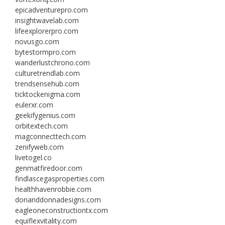
epicadventurepro.com
insightwavelab.com
lifeexplorerpro.com
novusgo.com
bytestormpro.com
wanderlustchrono.com
culturetrendlab.com
trendsensehub.com
ticktockenigma.com
eulerxr.com
geekifygenius.com
orbitextech.com
magconnecttech.com
zenifyweb.com
livetogel.co
genmatfiredoor.com
findlascegasproperties.com
healthhavenrobbie.com
donanddonnadesigns.com
eagleoneconstructiontx.com
equiflexvitality.com