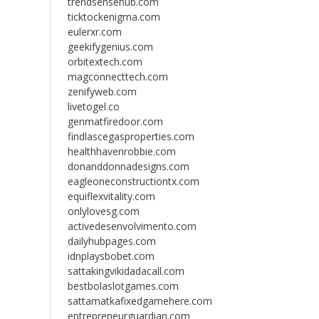
trendsensehub.com
ticktockenigma.com
eulerxr.com
geekifygenius.com
orbitextech.com
magconnecttech.com
zenifyweb.com
livetogel.co
genmatfiredoor.com
findlascegasproperties.com
healthhavenrobbie.com
donanddonnadesigns.com
eagleoneconstructiontx.com
equiflexvitality.com
onlylovesg.com
activedesenvolvimento.com
dailyhubpages.com
idnplaysbobet.com
sattakingvikidadacall.com
bestbolaslotgames.com
sattamatkafixedgamehere.com
entrepreneurguardian.com