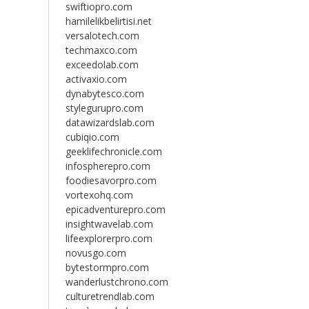
swiftiopro.com
hamilelikbelirtisi.net
versalotech.com
techmaxco.com
exceedolab.com
activaxio.com
dynabytesco.com
stylegurupro.com
datawizardslab.com
cubiqio.com
geeklifechronicle.com
infospherepro.com
foodiesavorpro.com
vortexohq.com
epicadventurepro.com
insightwavelab.com
lifeexplorerpro.com
novusgo.com
bytestormpro.com
wanderlustchrono.com
culturetrendlab.com