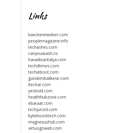
Links
baeckereiweber.com
peoplemagazine.info
techashes.com
canyouwash.co
havadisantalya.com
techdtimes.com
techieboot.com
gundembalikesir.com
itechar.com
yesbold.com
healthhubzone.com
ebaraat.com
techjuiced.com
byteboosttech.com
magnexushub.com
virtuogoweb.com