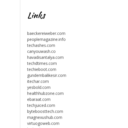
Links
baeckereiweber.com
peoplemagazine.info
techashes.com
canyouwash.co
havadisantalya.com
techdtimes.com
techieboot.com
gundembalikesir.com
itechar.com
yesbold.com
healthhubzone.com
ebaraat.com
techjuiced.com
byteboosttech.com
magnexushub.com
virtuogoweb.com