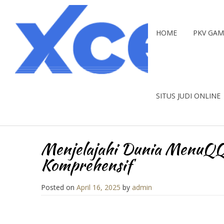
HOME
PKV GAM
SITUS JUDI ONLINE
Menjelajahi Dunia MenuQ
Komprehensif
Posted on
April 16, 2025
by
admin