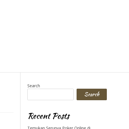
Search
Search
Recent Posts
Temukan Serunya Poker Online di