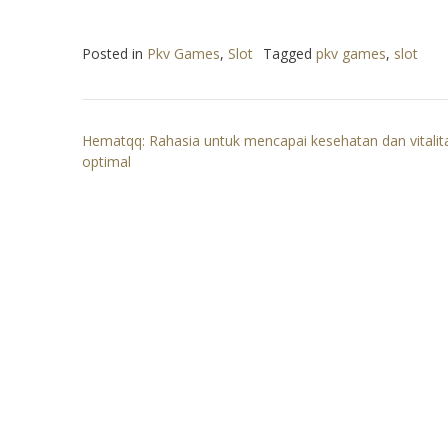
Posted in
Pkv Games
,
Slot
Tagged
pkv games
,
slot
Post
Hematqq: Rahasia untuk mencapai kesehatan dan vitalit
navigation
optimal