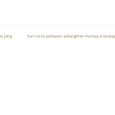
as yang
Dari nol ke pahlawan: kebangkitan murniqq di lansk