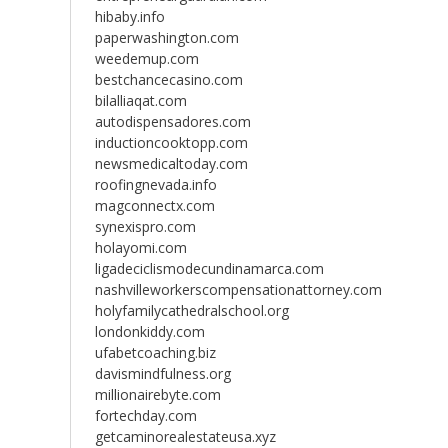
hibaby.info
paperwashington.com
weedemup.com
bestchancecasino.com
bilalliaqat.com
autodispensadores.com
inductioncooktopp.com
newsmedicaltoday.com
roofingnevada.info
magconnectx.com
synexispro.com
holayomi.com
ligadeciclismodecundinamarca.com
nashvilleworkerscompensationattorney.com
holyfamilycathedralschool.org
londonkiddy.com
ufabetcoaching.biz
davismindfulness.org
millionairebyte.com
fortechday.com
getcaminorealestateusa.xyz