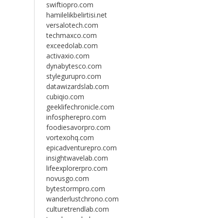
swiftiopro.com
hamilelikbelirtisi.net
versalotech.com
techmaxco.com
exceedolab.com
activaxio.com
dynabytesco.com
stylegurupro.com
datawizardslab.com
cubiqio.com
geeklifechronicle.com
infospherepro.com
foodiesavorpro.com
vortexohq.com
epicadventurepro.com
insightwavelab.com
lifeexplorerpro.com
novusgo.com
bytestormpro.com
wanderlustchrono.com
culturetrendlab.com