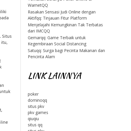
WarnetQQ
liki
Rasakan Sensasi Judi Online dengan
pada
Aktifqq: Tinjauan Fitur Platform
Menjelajahi Kemungkinan Tak Terbatas
dari IMCQQ
 Situs
Gemarqq: Game Terbaik untuk
itu,
Kegembiraan Social Distancing
Satuqq: Surga bagi Pecinta Makanan dan
Pencinta Alam
t
k
LINK LAINNYA
an
untuk
poker
dominoqq
situs pkv
t,
pkv games
qiuqiu
line
situs qq
situs pkv