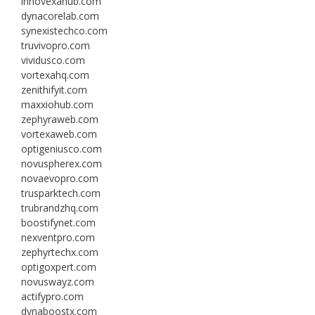
innovexahub.com
dynacorelab.com
synexistechco.com
truvivopro.com
vividusco.com
vortexahq.com
zenithifyit.com
maxxiohub.com
zephyraweb.com
vortexaweb.com
optigeniusco.com
novuspherex.com
novaevopro.com
trusparktech.com
trubrandzhq.com
boostifynet.com
nexventpro.com
zephyrtechx.com
optigoxpert.com
novuswayz.com
actifypro.com
dynaboostx.com