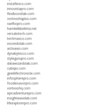
instaflexco.com
innovistapro.com
flexiboostlab.com
vortexohqplus.com
swiftiopro.com
hamilelikbelirtisi.net
versalotech.com
techmaxco.com
exceedolab.com
activaxio.com
dynabytesco.com
stylegurupro.com
datawizardslab.com
cubiqio.com
geeklifechronicle.com
infospherepro.com
foodiesavorpro.com
vortexohq.com
epicadventurepro.com
insightwavelab.com
lifeexplorerpro.com