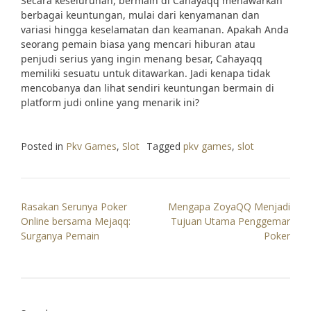
Secara keseluruhan, bermain di Cahayaqq menawarkan
berbagai keuntungan, mulai dari kenyamanan dan
variasi hingga keselamatan dan keamanan. Apakah Anda
seorang pemain biasa yang mencari hiburan atau
penjudi serius yang ingin menang besar, Cahayaqq
memiliki sesuatu untuk ditawarkan. Jadi kenapa tidak
mencobanya dan lihat sendiri keuntungan bermain di
platform judi online yang menarik ini?
Posted in
Pkv Games
,
Slot
Tagged
pkv games
,
slot
Post
Rasakan Serunya Poker
Mengapa ZoyaQQ Menjadi
navigation
Online bersama Mejaqq:
Tujuan Utama Penggemar
Surganya Pemain
Poker