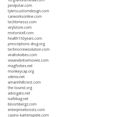
peolpstar.com
tylerscustomdesign.com
carworksonline.com
techtimesss.com
virylstore.com
motorstell.com
health150years.com
prescriptions-drug.org
technocrewsolution.com
viraltokvibes.com
vivianebritoimoveis.com
magforbes.net
monkeycap.org
sdenix.net
amarinhillcrest.com
the-tourist.org
advogato.net
isafebag.net
bloombergz.com
enterpriseboosts.com
casino-kartenspiele.com