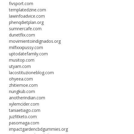
fivsport.com
templatedzine.com
lawinfoadvice.com
phenqdietplan.org
sumnercafe.com
dunetflix.com
movimientoindignados.org
milfxxxpussy.com
uptodatefamily.com
musitop.com
utyam.com
lacostituzioneblog.com
ohyeea.com
zhitiemoe.com
nungkub.com
anotherindian.com
xylemcider.com
taniaetiago.com
juzfitketo.com
pasomaga.com
impactgardencbdgummies.org