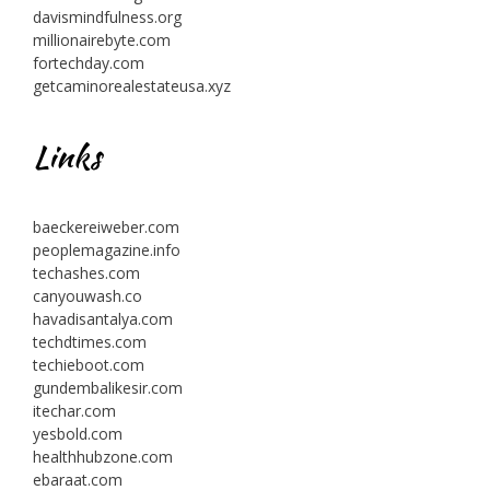
davismindfulness.org
millionairebyte.com
fortechday.com
getcaminorealestateusa.xyz
Links
baeckereiweber.com
peoplemagazine.info
techashes.com
canyouwash.co
havadisantalya.com
techdtimes.com
techieboot.com
gundembalikesir.com
itechar.com
yesbold.com
healthhubzone.com
ebaraat.com