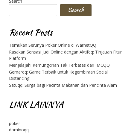
Search
Search
Recent Posts
Temukan Serunya Poker Online di WarnetQQ
Rasakan Sensasi Judi Online dengan Aktifqq: Tinjauan Fitur
Platform
Menjelajahi Kemungkinan Tak Terbatas dari IMCQQ
Gemarqq: Game Terbaik untuk Kegembiraan Social
Distancing
Satuqq: Surga bagi Pecinta Makanan dan Pencinta Alam
LINK LAINNYA
poker
dominoqq