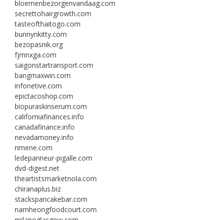
bloemenbezorgenvandaag.com
secrettohairgrowth.com
tasteofthaitogo.com
bunnynkitty.com
bezopasnik.org
fjmnxga.com
saigonstartransport.com
bangmaxwin.com
infonetive.com
epictacoshop.com
biopuraskinserum.com
californiafinances.info
canadafinance.info
nevadamoney.info
rimene.com
ledepanneur-pigalle.com
dvd-digest.net
theartistsmarketnola.com
chiranaplus.biz
stackspancakebar.com
namheongfoodcourt.com
milanoglasgow.com