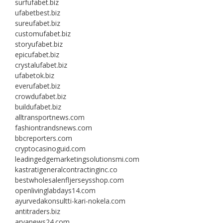
surfufabet.biz
ufabetbest.biz
sureufabet.biz
customufabet.biz
storyufabet.biz
epicufabet.biz
crystalufabet.biz
ufabetok.biz
everufabet.biz
crowdufabet.biz
buildufabet.biz
alltransportnews.com
fashiontrandsnews.com
bbcreporters.com
cryptocasinoguid.com
leadingedgemarketingsolutionsmi.com
kastratigeneralcontractinginc.co
bestwholesalenfljerseysshop.com
openlivinglabdays14.com
ayurvedakonsultti-kari-nokela.com
antitraders.biz
aryanews24.com