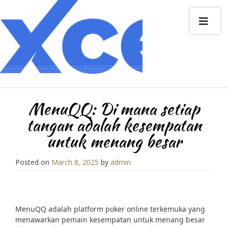
MenuQQ: Di mana setiap
tangan adalah kesempatan
untuk menang besar
Posted on
March 8, 2025
by
admin
MenuQQ adalah platform poker online terkemuka yang
menawarkan pemain kesempatan untuk menang besar