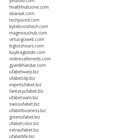
yesbold.com
healthhubzone.com
ebaraat.com
techjuiced.com
byteboosttech.com
magnexushub.com
virtuogoweb.com
biglotshours.com
buyliraglutide.com
onlinesafemeds.com
gyanibhandar.com
ufabetwarp.biz
ufabetclip.biz
expertufabet.biz
fantasyufabet.biz
ufabetsiam.biz
swissufabet.biz
ufabetbusiness.biz
greenufabet.biz
ufabetcolor.biz
extraufabet.biz
ufabetlife.biz