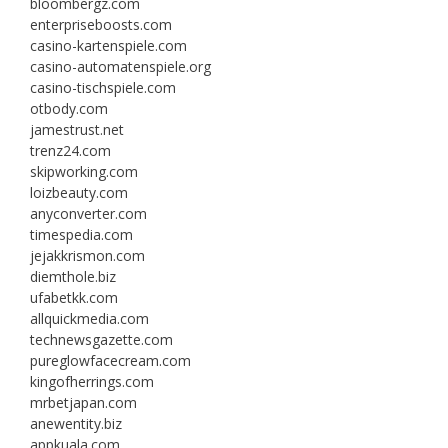
bloombergz.com
enterpriseboosts.com
casino-kartenspiele.com
casino-automatenspiele.org
casino-tischspiele.com
otbody.com
jamestrust.net
trenz24.com
skipworking.com
loizbeauty.com
anyconverter.com
timespedia.com
jejakkrismon.com
diemthole.biz
ufabetkk.com
allquickmedia.com
technewsgazette.com
pureglowfacecream.com
kingofherrings.com
mrbetjapan.com
anewentity.biz
appkuala.com