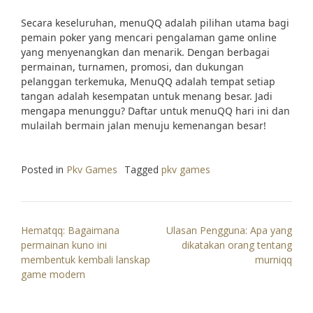
Secara keseluruhan, menuQQ adalah pilihan utama bagi
pemain poker yang mencari pengalaman game online
yang menyenangkan dan menarik. Dengan berbagai
permainan, turnamen, promosi, dan dukungan
pelanggan terkemuka, MenuQQ adalah tempat setiap
tangan adalah kesempatan untuk menang besar. Jadi
mengapa menunggu? Daftar untuk menuQQ hari ini dan
mulailah bermain jalan menuju kemenangan besar!
Posted in
Pkv Games
Tagged
pkv games
Post
Hematqq: Bagaimana
Ulasan Pengguna: Apa yang
navigation
permainan kuno ini
dikatakan orang tentang
membentuk kembali lanskap
murniqq
game modern