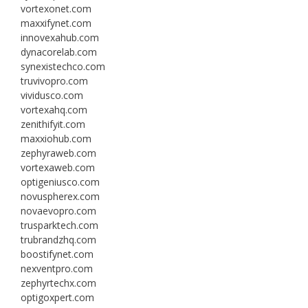
vortexonet.com
maxxifynet.com
innovexahub.com
dynacorelab.com
synexistechco.com
truvivopro.com
vividusco.com
vortexahq.com
zenithifyit.com
maxxiohub.com
zephyraweb.com
vortexaweb.com
optigeniusco.com
novuspherex.com
novaevopro.com
trusparktech.com
trubrandzhq.com
boostifynet.com
nexventpro.com
zephyrtechx.com
optigoxpert.com