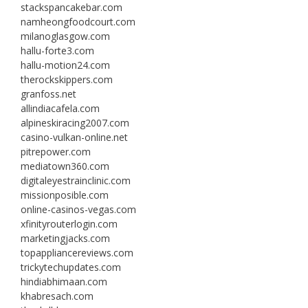
stackspancakebar.com
namheongfoodcourt.com
milanoglasgow.com
hallu-forte3.com
hallu-motion24.com
therockskippers.com
granfoss.net
allindiacafela.com
alpineskiracing2007.com
casino-vulkan-online.net
pitrepower.com
mediatown360.com
digitaleyestrainclinic.com
missionposible.com
online-casinos-vegas.com
xfinityrouterlogin.com
marketingjacks.com
topappliancereviews.com
trickytechupdates.com
hindiabhimaan.com
khabresach.com