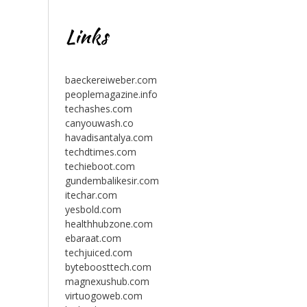
Links
baeckereiweber.com
peoplemagazine.info
techashes.com
canyouwash.co
havadisantalya.com
techdtimes.com
techieboot.com
gundembalikesir.com
itechar.com
yesbold.com
healthhubzone.com
ebaraat.com
techjuiced.com
byteboosttech.com
magnexushub.com
virtuogoweb.com