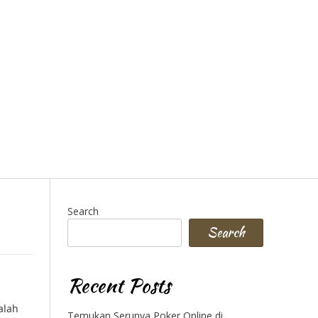
Search
Search
Recent Posts
alah
Temukan Serunya Poker Online di