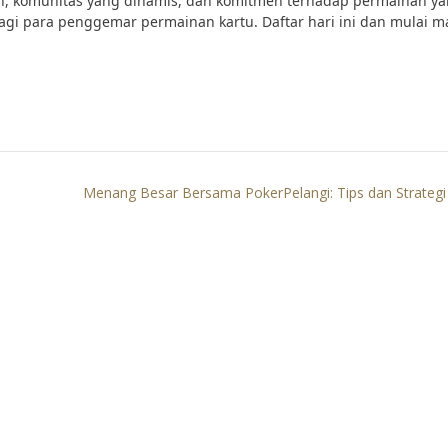
 komunitas yang dinamis, dan komitmen terhadap permainan y
bagi para penggemar permainan kartu. Daftar hari ini dan mulai m
Menang Besar Bersama PokerPelangi: Tips dan Strategi