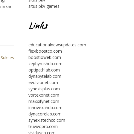
ang
situs pkv games
ainkan
Links
educationalnewsupdates.com
flexiboostco.com
boostioweb.com
 Sukses
zephyrushub.com
optipathlab.com
dynabytelab.com
evolvionet.com
synexisplus.com
vortexonet.com
maxxifynet.com
innovexahub.com
dynacorelab.com
synexistechco.com
truvivopro.com
vividusco.com