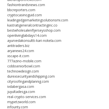
fashiontrandsnews.com
bbcreporters.com
cryptocasinoguid.com
leadingedgemarketingsolutionsmi.com
kastratigeneralcontractinginc.co
bestwholesalenfljerseysshop.com
openlivinglabdays14.com
ayurvedakonsultti-kari-nokela.com
antitraders.biz
aryanews24.com
xscape-it.com
777azino-mobile.com
cobbseniorbowl.com
technowdesign.com
durexsecurityandshipping.com
cityroofingandplannig.com
ivdabergasa.com
juyultadesga.com
real-crypto-services.com
mypetzworld.com
infounty.com