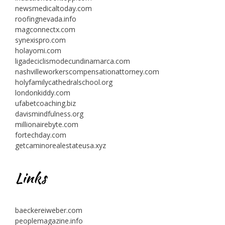
newsmedicaltoday.com
roofingnevada.info
magconnectx.com
synexispro.com
holayomi.com
ligadeciclismodecundinamarca.com
nashvilleworkerscompensationattorney.com
holyfamilycathedralschool.org
londonkiddy.com
ufabetcoaching.biz
davismindfulness.org
millionairebyte.com
fortechday.com
getcaminorealestateusa.xyz
Links
baeckereiweber.com
peoplemagazine.info