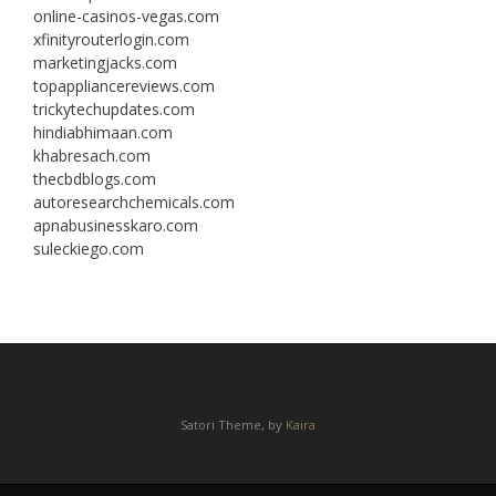
online-casinos-vegas.com
xfinityrouterlogin.com
marketingjacks.com
topappliancereviews.com
trickytechupdates.com
hindiabhimaan.com
khabresach.com
thecbdblogs.com
autoresearchchemicals.com
apnabusinesskaro.com
suleckiego.com
Satori Theme, by
Kaira