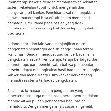
Imunoterapi bekerja dengan memanfaatkan kekuatan
sistem kekebalan tubuh untuk mengenali dan
menyerang sel kanker. Penelitian awal menunjukkan
bahwa imunoterapi bisa efektif dalam mengobati
hematqqiu, terutama pada pasien yang tidak
memberikan respons yang baik terhadap pengobatan
tradisional.
Bidang penelitian lain yang menjanjikan dalam
pengobatan hematqqiu adalah penggunaan terapi
kombinasi. Dengan menggabungkan berbagai jenis
pengobatan, seperti kemoterapi, terapi bertarget, dan
imunoterapi, para peneliti yakin bahwa pengobatan
tersebut dapat meningkatkan hasil bagi pasien pengidap
kanker dan mengurangi risiko kanker berkembang
menjadi resistensi terhadap pengobatan.
Selain itu, kemajuan dalam pengobatan yang
dipersonalisasi juga memainkan peran penting dalam
meningkatkan pilihan pengobatan bagi pasien
hematqqiu. Dengan menganalisis susunan genetik