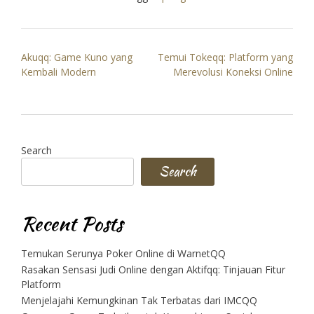
Post
Akuqq: Game Kuno yang
Temui Tokeqq: Platform yang
navigation
Kembali Modern
Merevolusi Koneksi Online
Search
Search
Recent Posts
Temukan Serunya Poker Online di WarnetQQ
Rasakan Sensasi Judi Online dengan Aktifqq: Tinjauan Fitur
Platform
Menjelajahi Kemungkinan Tak Terbatas dari IMCQQ