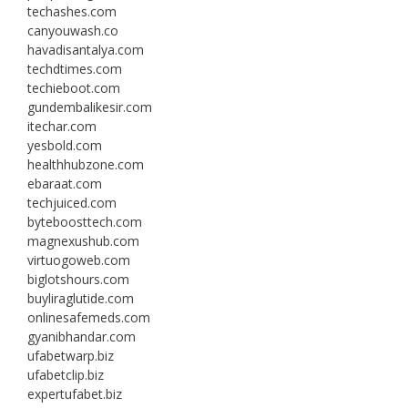
techashes.com
canyouwash.co
havadisantalya.com
techdtimes.com
techieboot.com
gundembalikesir.com
itechar.com
yesbold.com
healthhubzone.com
ebaraat.com
techjuiced.com
byteboosttech.com
magnexushub.com
virtuogoweb.com
biglotshours.com
buyliraglutide.com
onlinesafemeds.com
gyanibhandar.com
ufabetwarp.biz
ufabetclip.biz
expertufabet.biz