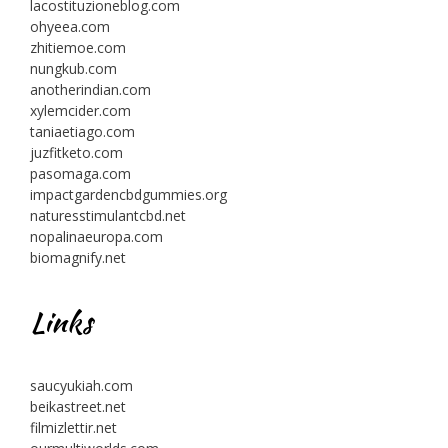
lacostituzioneblog.com
ohyeea.com
zhitiemoe.com
nungkub.com
anotherindian.com
xylemcider.com
taniaetiago.com
juzfitketo.com
pasomaga.com
impactgardencbdgummies.org
naturesstimulantcbd.net
nopalinaeuropa.com
biomagnify.net
Links
saucyukiah.com
beikastreet.net
filmizlettir.net