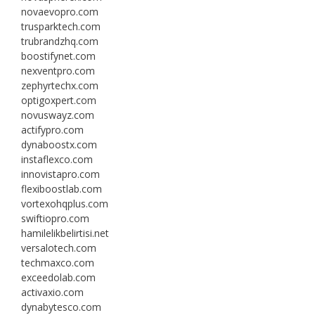
novaevopro.com
trusparktech.com
trubrandzhq.com
boostifynet.com
nexventpro.com
zephyrtechx.com
optigoxpert.com
novuswayz.com
actifypro.com
dynaboostx.com
instaflexco.com
innovistapro.com
flexiboostlab.com
vortexohqplus.com
swiftiopro.com
hamilelikbelirtisi.net
versalotech.com
techmaxco.com
exceedolab.com
activaxio.com
dynabytesco.com