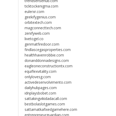
trendsensehub.com
ticktockenigma.com
eulerxr.com
geekifygenius.com
orbitextech.com
magconnecttech.com
zenifyweb.com
livetogel.co
genmatfiredoor.com
findlascegasproperties.com
healthhavenrobbie.com
donanddonnadesigns.com
eagleoneconstructiontx.com
equiflexvitality.com
onlylovesg.com
activedesenvolvimento.com
dailyhubpages.com
idnplaysbobet.com
sattakingvikidadacall.com
bestbolaslotgames.com
sattamatkafixedgamehere.com
entrepreneurguardian.com