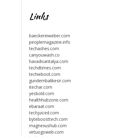
Links
baeckereiweber.com
peoplemagazine.info
techashes.com
canyouwash.co
havadisantalya.com
techdtimes.com
techieboot.com
gundembalikesir.com
itechar.com
yesbold.com
healthhubzone.com
ebaraat.com
techjuiced.com
byteboosttech.com
magnexushub.com
virtuogoweb.com