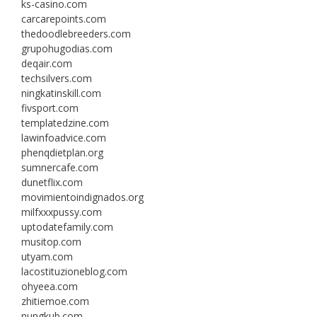
ks-casino.com
carcarepoints.com
thedoodlebreeders.com
grupohugodias.com
deqair.com
techsilvers.com
ningkatinskill.com
fivsport.com
templatedzine.com
lawinfoadvice.com
phenqdietplan.org
sumnercafe.com
dunetflix.com
movimientoindignados.org
milfxxxpussy.com
uptodatefamily.com
musitop.com
utyam.com
lacostituzioneblog.com
ohyeea.com
zhitiemoe.com
nungkub.com