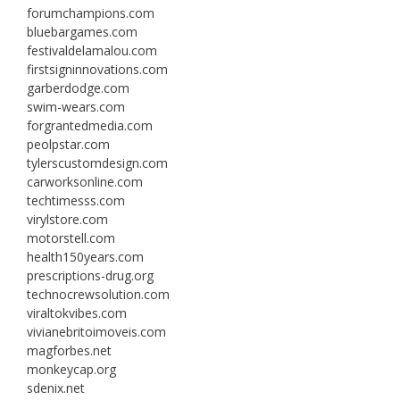
forumchampions.com
bluebargames.com
festivaldelamalou.com
firstsigninnovations.com
garberdodge.com
swim-wears.com
forgrantedmedia.com
peolpstar.com
tylerscustomdesign.com
carworksonline.com
techtimesss.com
virylstore.com
motorstell.com
health150years.com
prescriptions-drug.org
technocrewsolution.com
viraltokvibes.com
vivianebritoimoveis.com
magforbes.net
monkeycap.org
sdenix.net