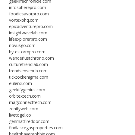
geeklifechronicle.com
infospherepro.com
foodiesavorpro.com
vortexohq.com
epicadventurepro.com
insightwavelab.com
lifeexplorerpro.com
novusgo.com
bytestormpro.com
wanderlustchrono.com
culturetrendlab.com
trendsensehub.com
ticktockenigma.com
eulerxr.com
geekifygenius.com
orbitextech.com
magconnecttech.com
zenifyweb.com
livetogel.co
genmatfiredoor.com
findlascegasproperties.com
healthhavenrobbie.com