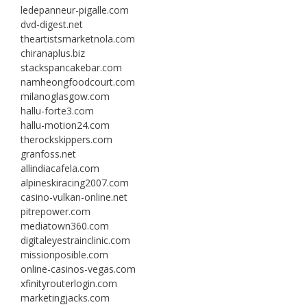
ledepanneur-pigalle.com
dvd-digest.net
theartistsmarketnola.com
chiranaplus.biz
stackspancakebar.com
namheongfoodcourt.com
milanoglasgow.com
hallu-forte3.com
hallu-motion24.com
therockskippers.com
granfoss.net
allindiacafela.com
alpineskiracing2007.com
casino-vulkan-online.net
pitrepower.com
mediatown360.com
digitaleyestrainclinic.com
missionposible.com
online-casinos-vegas.com
xfinityrouterlogin.com
marketingjacks.com