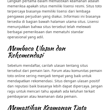
Langkah pertama dalam memastikan keamanan adalah
memeriksa apakah situs memiliki lisensi resmi. Situs toto
terpercaya biasanya memiliki lisensi dari lembaga
pengawas perjudian yang diakui. Informasi ini biasanya
tersedia di bagian bawah halaman utama situs. Lisensi
menunjukkan bahwa situs tersebut telah melewati
berbagai pemeriksaan dan mematuhi standar
operasional yang adil.
Membaca Ulasan dan
Rekomendasi
Sebelum mendaftar, carilah ulasan tentang situs
tersebut dari pemain lain. Forum atau komunitas pemain
toto online sering menjadi tempat yang baik untuk
mendapatkan rekomendasi. Situs dengan ulasan positif
dan reputasi baik biasanya lebih dapat dipercaya. Jangan
ragu untuk mencari tahu apakah ada keluhan terkait
pembayaran atau keamanan data pemain.
Memastikan Keamanan Data