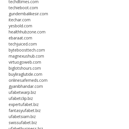
techdtimes.com
techieboot.com
gundembalikesir.com
itechar.com
yesbold.com
healthhubzone.com
ebaraat.com
techjuiced.com
byteboosttech.com
magnexushub.com
virtuogoweb.com
biglotshours.com
buyliraglutide.com
onlinesafemeds.com
gyanibhandar.com
ufabetwarp.biz
ufabetclip.biz
expertufabet.biz
fantasyufabet.biz
ufabetsiam.biz
swissufabet.biz
ufabetbusiness.biz