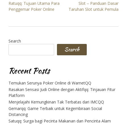
Post
Ratuqq: Tujuan Utama Para
Slot – Panduan Dasar
navigation
Penggemar Poker Online
Taruhan Slot untuk Pemula
Search
Search
Recent Posts
Temukan Serunya Poker Online di WarnetQQ
Rasakan Sensasi Judi Online dengan Aktifqq: Tinjauan Fitur
Platform
Menjelajahi Kemungkinan Tak Terbatas dari IMCQQ
Gemarqq: Game Terbaik untuk Kegembiraan Social
Distancing
Satuqq: Surga bagi Pecinta Makanan dan Pencinta Alam