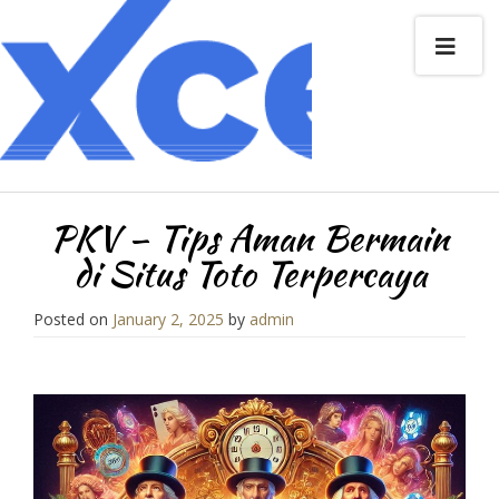
PKV – Tips Aman Bermain
di Situs Toto Terpercaya
Posted on
January 2, 2025
by
admin