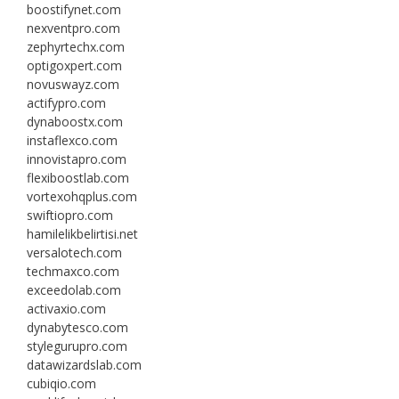
boostifynet.com
nexventpro.com
zephyrtechx.com
optigoxpert.com
novuswayz.com
actifypro.com
dynaboostx.com
instaflexco.com
innovistapro.com
flexiboostlab.com
vortexohqplus.com
swiftiopro.com
hamilelikbelirtisi.net
versalotech.com
techmaxco.com
exceedolab.com
activaxio.com
dynabytesco.com
stylegurupro.com
datawizardslab.com
cubiqio.com