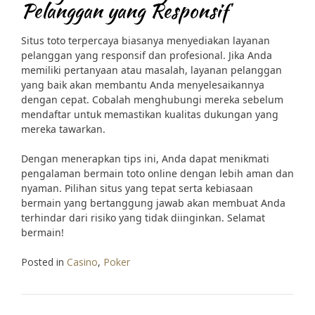
Pelanggan yang Responsif
Situs toto terpercaya biasanya menyediakan layanan
pelanggan yang responsif dan profesional. Jika Anda
memiliki pertanyaan atau masalah, layanan pelanggan
yang baik akan membantu Anda menyelesaikannya
dengan cepat. Cobalah menghubungi mereka sebelum
mendaftar untuk memastikan kualitas dukungan yang
mereka tawarkan.
Dengan menerapkan tips ini, Anda dapat menikmati
pengalaman bermain toto online dengan lebih aman dan
nyaman. Pilihan situs yang tepat serta kebiasaan
bermain yang bertanggung jawab akan membuat Anda
terhindar dari risiko yang tidak diinginkan. Selamat
bermain!
Posted in
Casino
,
Poker