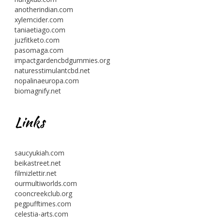
anotherindian.com
xylemcider.com
taniaetiago.com
juzfitketo.com
pasomaga.com
impactgardencbdgummies.org
naturesstimulantcbd.net
nopalinaeuropa.com
biomagnify.net
Links
saucyukiah.com
beikastreet.net
filmizlettir.net
ourmultiworlds.com
cooncreekclub.org
pegpufftimes.com
celestia-arts.com