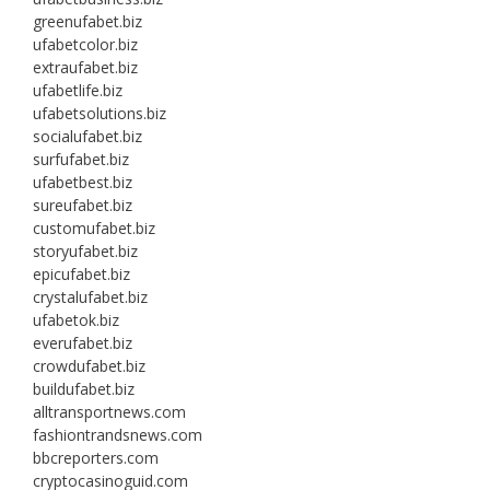
greenufabet.biz
ufabetcolor.biz
extraufabet.biz
ufabetlife.biz
ufabetsolutions.biz
socialufabet.biz
surfufabet.biz
ufabetbest.biz
sureufabet.biz
customufabet.biz
storyufabet.biz
epicufabet.biz
crystalufabet.biz
ufabetok.biz
everufabet.biz
crowdufabet.biz
buildufabet.biz
alltransportnews.com
fashiontrandsnews.com
bbcreporters.com
cryptocasinoguid.com