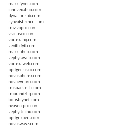
maxxifynet.com
innovexahub.com
dynacorelab.com
synexistechco.com
truvivopro.com
vividusco.com
vortexahq.com
zenithifyit.com
maxxiohub.com
zephyraweb.com
vortexaweb.com
optigeniusco.com
novuspherex.com
novaevopro.com
trusparktech.com
trubrandzhq.com
boostifynet.com
nexventpro.com
zephyrtechx.com
optigoxpert.com
novuswayz.com