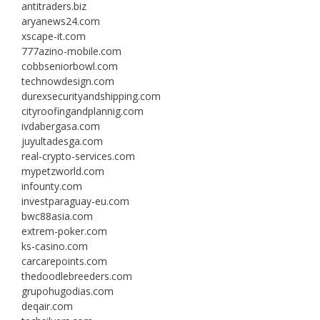
antitraders.biz
aryanews24.com
xscape-it.com
777azino-mobile.com
cobbseniorbowl.com
technowdesign.com
durexsecurityandshipping.com
cityroofingandplannig.com
ivdabergasa.com
juyultadesga.com
real-crypto-services.com
mypetzworld.com
infounty.com
investparaguay-eu.com
bwc88asia.com
extrem-poker.com
ks-casino.com
carcarepoints.com
thedoodlebreeders.com
grupohugodias.com
deqair.com