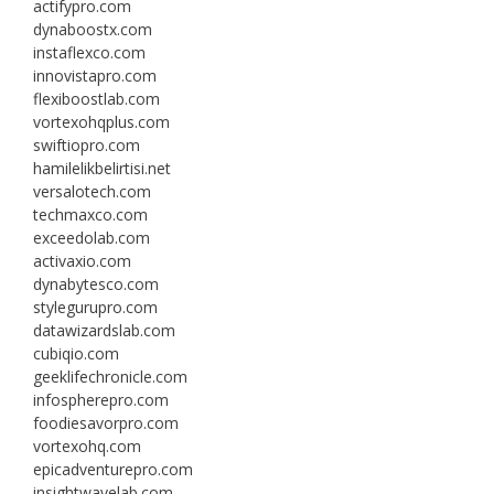
actifypro.com
dynaboostx.com
instaflexco.com
innovistapro.com
flexiboostlab.com
vortexohqplus.com
swiftiopro.com
hamilelikbelirtisi.net
versalotech.com
techmaxco.com
exceedolab.com
activaxio.com
dynabytesco.com
stylegurupro.com
datawizardslab.com
cubiqio.com
geeklifechronicle.com
infospherepro.com
foodiesavorpro.com
vortexohq.com
epicadventurepro.com
insightwavelab.com