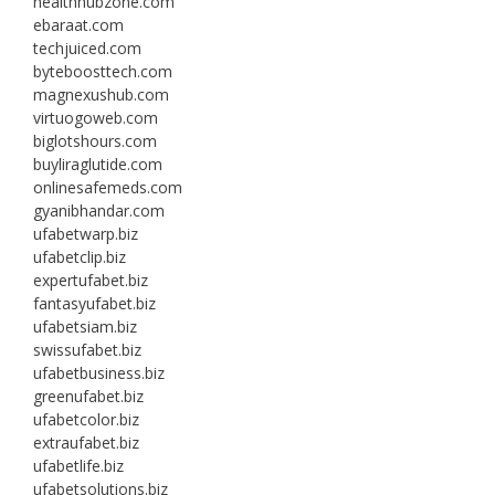
healthhubzone.com
ebaraat.com
techjuiced.com
byteboosttech.com
magnexushub.com
virtuogoweb.com
biglotshours.com
buyliraglutide.com
onlinesafemeds.com
gyanibhandar.com
ufabetwarp.biz
ufabetclip.biz
expertufabet.biz
fantasyufabet.biz
ufabetsiam.biz
swissufabet.biz
ufabetbusiness.biz
greenufabet.biz
ufabetcolor.biz
extraufabet.biz
ufabetlife.biz
ufabetsolutions.biz