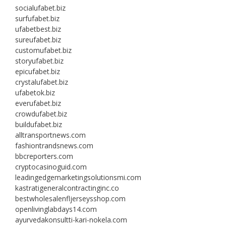
socialufabet.biz
surfufabet.biz
ufabetbest.biz
sureufabet.biz
customufabet.biz
storyufabet.biz
epicufabet.biz
crystalufabet.biz
ufabetok.biz
everufabet.biz
crowdufabet.biz
buildufabet.biz
alltransportnews.com
fashiontrandsnews.com
bbcreporters.com
cryptocasinoguid.com
leadingedgemarketingsolutionsmi.com
kastratigeneralcontractinginc.co
bestwholesalenfljerseysshop.com
openlivinglabdays14.com
ayurvedakonsultti-kari-nokela.com