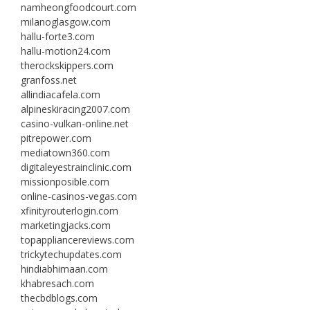
namheongfoodcourt.com
milanoglasgow.com
hallu-forte3.com
hallu-motion24.com
therockskippers.com
granfoss.net
allindiacafela.com
alpineskiracing2007.com
casino-vulkan-online.net
pitrepower.com
mediatown360.com
digitaleyestrainclinic.com
missionposible.com
online-casinos-vegas.com
xfinityrouterlogin.com
marketingjacks.com
topappliancereviews.com
trickytechupdates.com
hindiabhimaan.com
khabresach.com
thecbdblogs.com