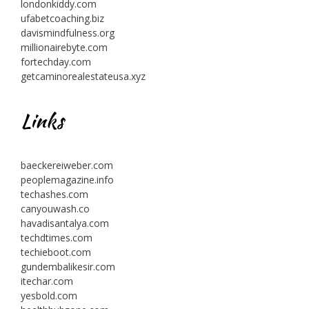
londonkiddy.com
ufabetcoaching.biz
davismindfulness.org
millionairebyte.com
fortechday.com
getcaminorealestateusa.xyz
Links
baeckereiweber.com
peoplemagazine.info
techashes.com
canyouwash.co
havadisantalya.com
techdtimes.com
techieboot.com
gundembalikesir.com
itechar.com
yesbold.com