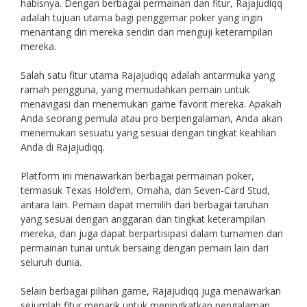
habisnya. Dengan berbagai permainan dan fitur, Rajajudiqq
adalah tujuan utama bagi penggemar poker yang ingin
menantang diri mereka sendiri dan menguji keterampilan
mereka.
Salah satu fitur utama Rajajudiqq adalah antarmuka yang
ramah pengguna, yang memudahkan pemain untuk
menavigasi dan menemukan game favorit mereka. Apakah
Anda seorang pemula atau pro berpengalaman, Anda akan
menemukan sesuatu yang sesuai dengan tingkat keahlian
Anda di Rajajudiqq.
Platform ini menawarkan berbagai permainan poker,
termasuk Texas Hold’em, Omaha, dan Seven-Card Stud,
antara lain. Pemain dapat memilih dari berbagai taruhan
yang sesuai dengan anggaran dan tingkat keterampilan
mereka, dan juga dapat berpartisipasi dalam turnamen dan
permainan tunai untuk bersaing dengan pemain lain dari
seluruh dunia.
Selain berbagai pilihan game, Rajajudiqq juga menawarkan
sejumlah fitur menarik untuk meningkatkan pengalaman