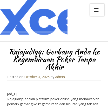
Rajajudiqq: Gerbang Anda ke
Kegembiraan Poker Tanpa
Akhir
Posted on
October 4, 2025
by
admin
[ad_1]
Rajajudiqq adalah platform poker online yang menawarkan
pemain gerbang ke kegembiraan dan hiburan yang tak ada