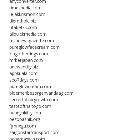
anyconverter.com
timespedia.com
jejakkrismon.com
diemthole.biz
ufabetkk.com
allquickmedia.com
technewsgazette.com
pureglowfacecream.com
kingofherrings.com
mrbetjapan.com
anewentity.biz
appkuala.com
seo7days.com
pureglowcream.com
bloemenbezorgenvandaag.com
secrettohairgrowth.com
tasteofthaitogo.com
bunnynkitty.com
bezopasnik.org
fjmnxga.com
saigonstartransport.com
bangmaxwin.com