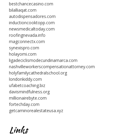
bestchancecasino.com
bilalliaqat.com
autodispensadores.com
inductioncooktopp.com
newsmedicaltoday.com
roofingnevada.info
magconnectx.com
synexispro.com
holayomi.com
ligadeciclismodecundinamarca.com
nashvilleworkerscompensationattorney.com
holyfamilycathedralschool.org
londonkiddy.com
ufabetcoaching.biz
davismindfulness.org
millionairebyte.com
fortechday.com
getcaminorealestateusa.xyz
Links