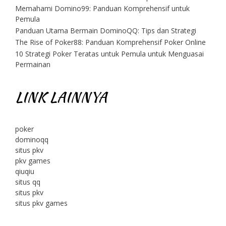
Memahami Domino99: Panduan Komprehensif untuk
Pemula
Panduan Utama Bermain DominoQQ: Tips dan Strategi
The Rise of Poker88: Panduan Komprehensif Poker Online
10 Strategi Poker Teratas untuk Pemula untuk Menguasai
Permainan
LINK LAINNYA
poker
dominoqq
situs pkv
pkv games
qiuqiu
situs qq
situs pkv
situs pkv games