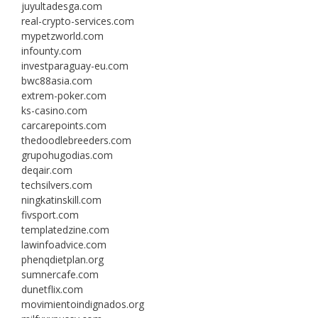
juyultadesga.com
real-crypto-services.com
mypetzworld.com
infounty.com
investparaguay-eu.com
bwc88asia.com
extrem-poker.com
ks-casino.com
carcarepoints.com
thedoodlebreeders.com
grupohugodias.com
deqair.com
techsilvers.com
ningkatinskill.com
fivsport.com
templatedzine.com
lawinfoadvice.com
phenqdietplan.org
sumnercafe.com
dunetflix.com
movimientoindignados.org