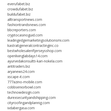
everufabet.biz
crowdufabet.biz
buildufabet.biz
alltransportnews.com
fashiontrandsnews.com
bbcreporters.com
cryptocasinoguid.com
leadingedgemarketingsolutionsmi.com
kastratigeneralcontractinginc.co
bestwholesalenfljerseysshop.com
openlivinglabdays14.com
ayurvedakonsultti-kari-nokela.com
antitraders.biz
aryanews24.com
xscape-it.com
777azino-mobile.com
cobbseniorbowl.com
technowdesign.com
durexsecurityandshipping.com
cityroofingandplannig.com
ivdabergasa.com