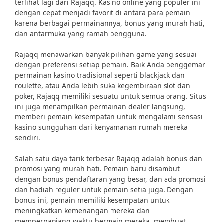
terlihat lagi dari Rajaqq. Kasino online yang populer ini
dengan cepat menjadi favorit di antara para pemain
karena berbagai permainannya, bonus yang murah hati,
dan antarmuka yang ramah pengguna.
Rajaqq menawarkan banyak pilihan game yang sesuai
dengan preferensi setiap pemain. Baik Anda penggemar
permainan kasino tradisional seperti blackjack dan
roulette, atau Anda lebih suka kegembiraan slot dan
poker, Rajaqq memiliki sesuatu untuk semua orang. Situs
ini juga menampilkan permainan dealer langsung,
memberi pemain kesempatan untuk mengalami sensasi
kasino sungguhan dari kenyamanan rumah mereka
sendiri.
Salah satu daya tarik terbesar Rajaqq adalah bonus dan
promosi yang murah hati. Pemain baru disambut
dengan bonus pendaftaran yang besar, dan ada promosi
dan hadiah reguler untuk pemain setia juga. Dengan
bonus ini, pemain memiliki kesempatan untuk
meningkatkan kemenangan mereka dan
memperpanjang waktu bermain mereka, membuat