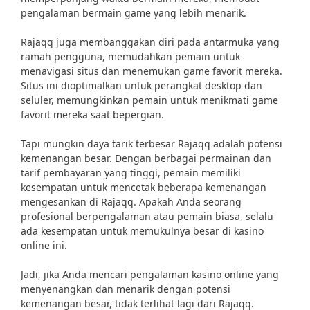
pengalaman bermain game yang lebih menarik.
Rajaqq juga membanggakan diri pada antarmuka yang
ramah pengguna, memudahkan pemain untuk
menavigasi situs dan menemukan game favorit mereka.
Situs ini dioptimalkan untuk perangkat desktop dan
seluler, memungkinkan pemain untuk menikmati game
favorit mereka saat bepergian.
Tapi mungkin daya tarik terbesar Rajaqq adalah potensi
kemenangan besar. Dengan berbagai permainan dan
tarif pembayaran yang tinggi, pemain memiliki
kesempatan untuk mencetak beberapa kemenangan
mengesankan di Rajaqq. Apakah Anda seorang
profesional berpengalaman atau pemain biasa, selalu
ada kesempatan untuk memukulnya besar di kasino
online ini.
Jadi, jika Anda mencari pengalaman kasino online yang
menyenangkan dan menarik dengan potensi
kemenangan besar, tidak terlihat lagi dari Rajaqq.