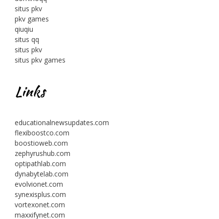
situs pkv
pkv games
qiuqiu
situs qq
situs pkv
situs pkv games
Links
educationalnewsupdates.com
flexiboostco.com
boostioweb.com
zephyrushub.com
optipathlab.com
dynabytelab.com
evolvionet.com
synexisplus.com
vortexonet.com
maxxifynet.com