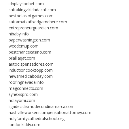
idnplaysbobet.com
sattakingvikidadacall.com
bestbolaslotgames.com
sattamatkafixedgamehere.com
entrepreneurguardian.com
hibaby.info
paperwashington.com
weedemup.com
bestchancecasino.com
bilalliaqat.com
autodispensadores.com
inductioncooktopp.com
newsmedicaltoday.com
roofingnevada.info
magconnectx.com
synexispro.com
holayomi.com
ligadeciclismodecundinamarca.com
nashvilleworkerscompensationattorney.com
holyfamilycathedralschool.org
londonkiddy.com