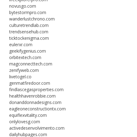
novusgo.com
bytestormpro.com
wanderlustchrono.com
culturetrendlab.com
trendsensehub.com
ticktockenigma.com
eulerxr.com
geekifygenius.com
orbitextech.com
magconnecttech.com
zenifyweb.com
livetogel.co
genmatfiredoor.com
findlascegasproperties.com
healthhavenrobbie.com
donanddonnadesigns.com
eagleoneconstructiontx.com
equiflexvitality.com
onlylovesg.com
activedesenvolvimento.com
dailyhubpages.com