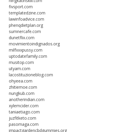
ningkatinskill.com
fivsport.com
templatedzine.com
lawinfoadvice.com
phenqdietplan.org
sumnercafe.com
dunetflix.com
movimientoindignados.org
milfxxxpussy.com
uptodatefamily.com
musitop.com
utyam.com
lacostituzioneblog.com
ohyeea.com
zhitiemoe.com
nungkub.com
anotherindian.com
xylemcider.com
taniaetiago.com
juzfitketo.com
pasomaga.com
impactgardencbdgummies.org