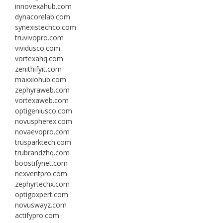
innovexahub.com
dynacorelab.com
synexistechco.com
truvivopro.com
vividusco.com
vortexahq.com
zenithifyit.com
maxxiohub.com
zephyraweb.com
vortexaweb.com
optigeniusco.com
novuspherex.com
novaevopro.com
trusparktech.com
trubrandzhq.com
boostifynet.com
nexventpro.com
zephyrtechx.com
optigoxpert.com
novuswayz.com
actifypro.com