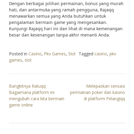
Dengan berbagai pilihan permainan, bonus yang murah
hati, dan antarmuka yang ramah pengguna, Rajaqq
menawarkan semua yang Anda butuhkan untuk
pengalaman bermain game yang mengesankan.
Kunjungi Rajaqq hari ini dan lihat di mana kemenangan
besar dan kesenangan tanpa akhir menanti Anda.
Posted in
Casino
,
Pkv Games
,
Slot
Tagged
casino
,
pkv
games
,
slot
Post
Bangkitnya Ratuqq:
Melepaskan sensasi
navigation
Bagaimana platform ini
permainan poker dan kasino
mengubah cara kita bermain
di platform Pelangiqq
game online