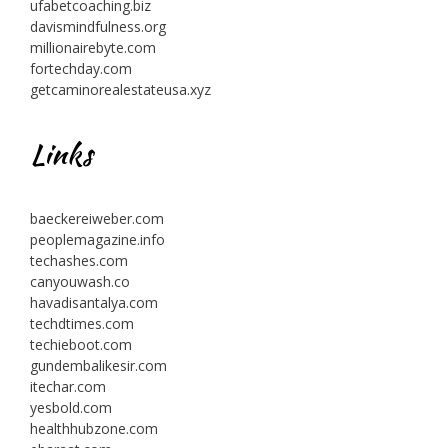
ufabetcoaching.biz
davismindfulness.org
millionairebyte.com
fortechday.com
getcaminorealestateusa.xyz
Links
baeckereiweber.com
peoplemagazine.info
techashes.com
canyouwash.co
havadisantalya.com
techdtimes.com
techieboot.com
gundembalikesir.com
itechar.com
yesbold.com
healthhubzone.com