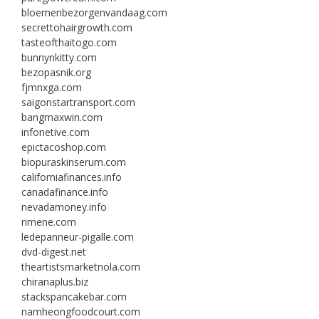
bloemenbezorgenvandaag.com
secrettohairgrowth.com
tasteofthaitogo.com
bunnynkitty.com
bezopasnik.org
fjmnxga.com
saigonstartransport.com
bangmaxwin.com
infonetive.com
epictacoshop.com
biopuraskinserum.com
californiafinances.info
canadafinance.info
nevadamoney.info
rimene.com
ledepanneur-pigalle.com
dvd-digest.net
theartistsmarketnola.com
chiranaplus.biz
stackspancakebar.com
namheongfoodcourt.com