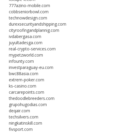
777azino-mobile.com
cobbseniorbowl.com
technowdesign.com
durexsecurityandshipping.com
cityroofingandplannig.com
ivdabergasa.com
juyultadesga.com
real-crypto-services.com
mypetzworld.com
infounty.com
investparaguay-eu.com
bwc88asia.com
extrem-poker.com
ks-casino.com
carcarepoints.com
thedoodlebreeders.com
grupohugodias.com
deqair.com
techsilvers.com
ningkatinskill.com
fivsport.com