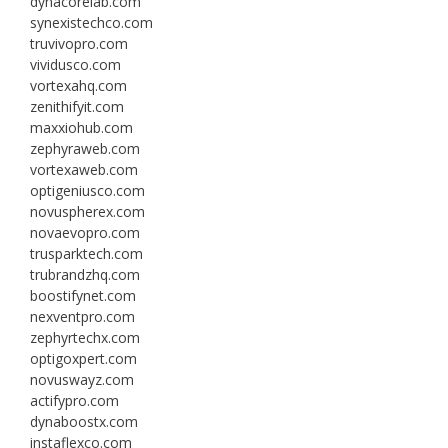
dynacorelab.com
synexistechco.com
truvivopro.com
vividusco.com
vortexahq.com
zenithifyit.com
maxxiohub.com
zephyraweb.com
vortexaweb.com
optigeniusco.com
novuspherex.com
novaevopro.com
trusparktech.com
trubrandzhq.com
boostifynet.com
nexventpro.com
zephyrtechx.com
optigoxpert.com
novuswayz.com
actifypro.com
dynaboostx.com
instaflexco.com