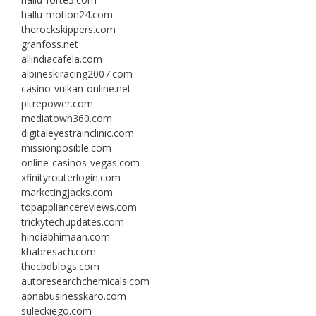
hallu-motion24.com
therockskippers.com
granfoss.net
allindiacafela.com
alpineskiracing2007.com
casino-vulkan-online.net
pitrepower.com
mediatown360.com
digitaleyestrainclinic.com
missionposible.com
online-casinos-vegas.com
xfinityrouterlogin.com
marketingjacks.com
topappliancereviews.com
trickytechupdates.com
hindiabhimaan.com
khabresach.com
thecbdblogs.com
autoresearchchemicals.com
apnabusinesskaro.com
suleckiego.com