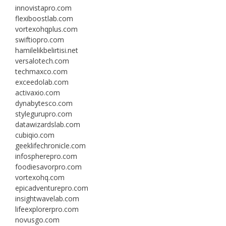
innovistapro.com
flexiboostlab.com
vortexohqplus.com
swiftiopro.com
hamilelikbelirtisi.net
versalotech.com
techmaxco.com
exceedolab.com
activaxio.com
dynabytesco.com
stylegurupro.com
datawizardslab.com
cubiqio.com
geeklifechronicle.com
infospherepro.com
foodiesavorpro.com
vortexohq.com
epicadventurepro.com
insightwavelab.com
lifeexplorerpro.com
novusgo.com