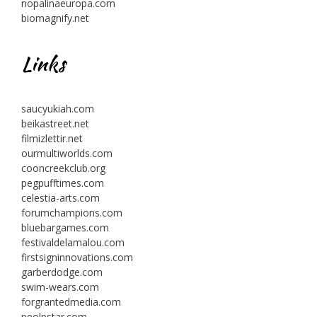
nopalinaeuropa.com
biomagnify.net
Links
saucyukiah.com
beikastreet.net
filmizlettir.net
ourmultiworlds.com
cooncreekclub.org
pegpufftimes.com
celestia-arts.com
forumchampions.com
bluebargames.com
festivaldelamalou.com
firstsigninnovations.com
garberdodge.com
swim-wears.com
forgrantedmedia.com
peolpstar.com