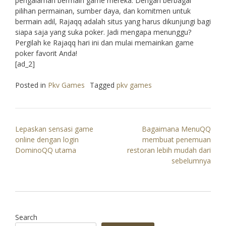
pengalaman bermain game mereka. Dengan berbagai
pilihan permainan, sumber daya, dan komitmen untuk
bermain adil, Rajaqq adalah situs yang harus dikunjungi bagi
siapa saja yang suka poker. Jadi mengapa menunggu?
Pergilah ke Rajaqq hari ini dan mulai memainkan game
poker favorit Anda!
[ad_2]
Posted in
Pkv Games
Tagged
pkv games
Post
Lepaskan sensasi game
Bagaimana MenuQQ
navigation
online dengan login
membuat penemuan
DominoQQ utama
restoran lebih mudah dari
sebelumnya
Search