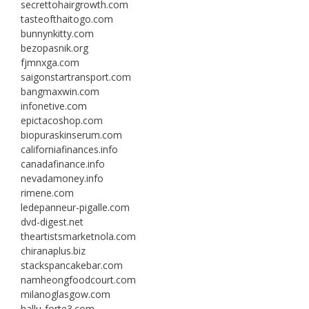
secrettohairgrowth.com
tasteofthaitogo.com
bunnynkitty.com
bezopasnik.org
fjmnxga.com
saigonstartransport.com
bangmaxwin.com
infonetive.com
epictacoshop.com
biopuraskinserum.com
californiafinances.info
canadafinance.info
nevadamoney.info
rimene.com
ledepanneur-pigalle.com
dvd-digest.net
theartistsmarketnola.com
chiranaplus.biz
stackspancakebar.com
namheongfoodcourt.com
milanoglasgow.com
hallu-forte3.com