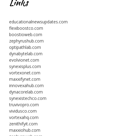
Links
educationalnewsupdates.com
flexiboostco.com
boostioweb.com
zephyrushub.com
optipathlab.com
dynabytelab.com
evolvionet.com
synexisplus.com
vortexonet.com
maxxifynet.com
innovexahub.com
dynacorelab.com
synexistechco.com
truvivopro.com
vividusco.com
vortexahq.com
zenithifyit.com
maxxiohub.com