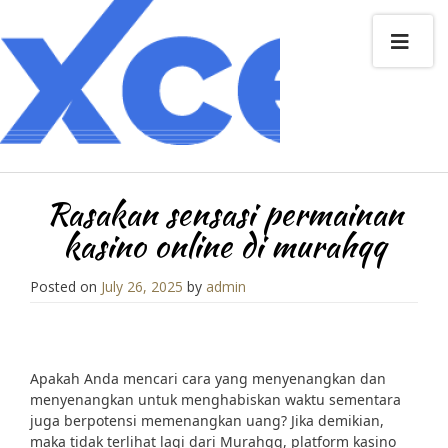
Rasakan sensasi permainan
kasino online di murahqq
Posted on
July 26, 2025
by
admin
Apakah Anda mencari cara yang menyenangkan dan
menyenangkan untuk menghabiskan waktu sementara
juga berpotensi memenangkan uang? Jika demikian,
maka tidak terlihat lagi dari Murahqq, platform kasino