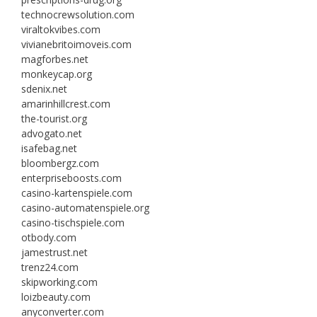
technocrewsolution.com
viraltokvibes.com
vivianebritoimoveis.com
magforbes.net
monkeycap.org
sdenix.net
amarinhillcrest.com
the-tourist.org
advogato.net
isafebag.net
bloombergz.com
enterpriseboosts.com
casino-kartenspiele.com
casino-automatenspiele.org
casino-tischspiele.com
otbody.com
jamestrust.net
trenz24.com
skipworking.com
loizbeauty.com
anyconverter.com