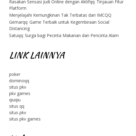
Rasakan Sensasi Judi Online dengan Aktifqq: Tinjauan Fitur
Platform
Menjelajahi Kemungkinan Tak Terbatas dari IMCQQ
Gemarqq: Game Terbaik untuk Kegembiraan Social
Distancing
Satuqq: Surga bagi Pecinta Makanan dan Pencinta Alam
LINK LAINNYA
poker
dominoqq
situs pkv
pkv games
qiuqiu
situs qq
situs pkv
situs pkv games