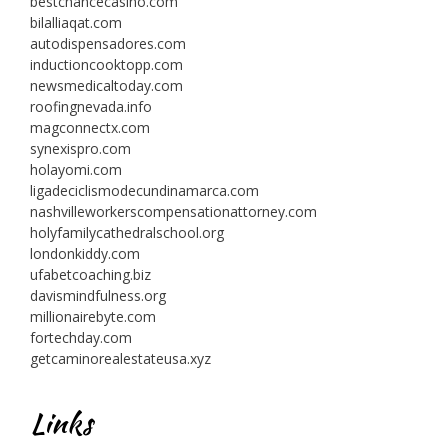
bestchancecasino.com
bilalliaqat.com
autodispensadores.com
inductioncooktopp.com
newsmedicaltoday.com
roofingnevada.info
magconnectx.com
synexispro.com
holayomi.com
ligadeciclismodecundinamarca.com
nashvilleworkerscompensationattorney.com
holyfamilycathedralschool.org
londonkiddy.com
ufabetcoaching.biz
davismindfulness.org
millionairebyte.com
fortechday.com
getcaminorealestateusa.xyz
Links