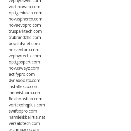
zephyraweb.com
vortexaweb.com
optigeniusco.com
novuspherex.com
novaevopro.com
trusparktech.com
trubrandzhq.com
boostifynet.com
nexventpro.com
zephyrtechx.com
optigoxpert.com
novuswayz.com
actifypro.com
dynaboostx.com
instaflexco.com
innovistapro.com
flexiboostlab.com
vortexohqplus.com
swiftiopro.com
hamilelikbelirtisi.net
versalotech.com
techmaxco.com