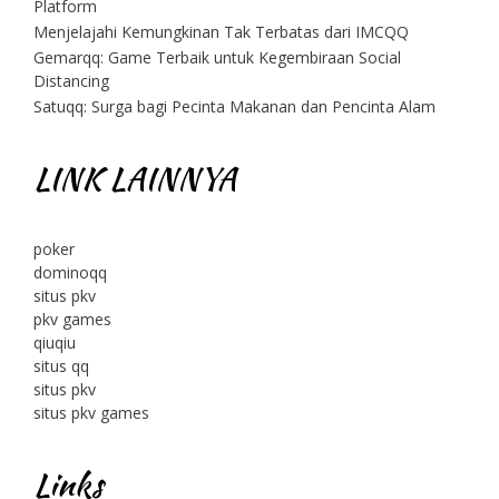
Platform
Menjelajahi Kemungkinan Tak Terbatas dari IMCQQ
Gemarqq: Game Terbaik untuk Kegembiraan Social
Distancing
Satuqq: Surga bagi Pecinta Makanan dan Pencinta Alam
LINK LAINNYA
poker
dominoqq
situs pkv
pkv games
qiuqiu
situs qq
situs pkv
situs pkv games
Links