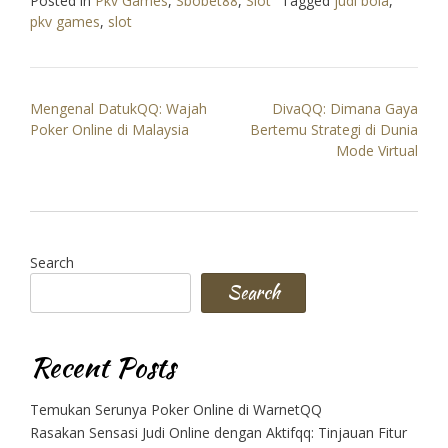
Posted in
Pkv Games
,
Sbobet88
,
Slot
Tagged
judi bola
,
pkv games
,
slot
Post
Mengenal DatukQQ: Wajah
DivaQQ: Dimana Gaya
navigation
Poker Online di Malaysia
Bertemu Strategi di Dunia
Mode Virtual
Search
Search
Recent Posts
Temukan Serunya Poker Online di WarnetQQ
Rasakan Sensasi Judi Online dengan Aktifqq: Tinjauan Fitur