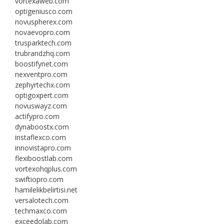
vortexaweb.com
optigeniusco.com
novuspherex.com
novaevopro.com
trusparktech.com
trubrandzhq.com
boostifynet.com
nexventpro.com
zephyrtechx.com
optigoxpert.com
novuswayz.com
actifypro.com
dynaboostx.com
instaflexco.com
innovistapro.com
flexiboostlab.com
vortexohqplus.com
swiftiopro.com
hamilelikbelirtisi.net
versalotech.com
techmaxco.com
exceedolab.com