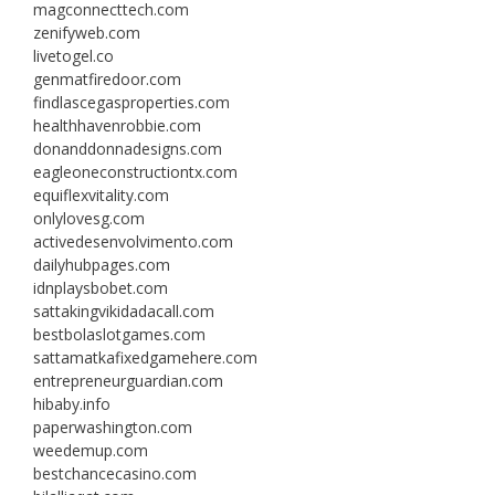
magconnecttech.com
zenifyweb.com
livetogel.co
genmatfiredoor.com
findlascegasproperties.com
healthhavenrobbie.com
donanddonnadesigns.com
eagleoneconstructiontx.com
equiflexvitality.com
onlylovesg.com
activedesenvolvimento.com
dailyhubpages.com
idnplaysbobet.com
sattakingvikidadacall.com
bestbolaslotgames.com
sattamatkafixedgamehere.com
entrepreneurguardian.com
hibaby.info
paperwashington.com
weedemup.com
bestchancecasino.com