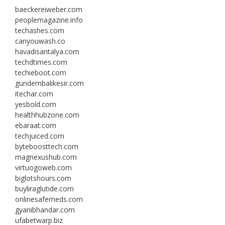
baeckereiweber.com
peoplemagazine.info
techashes.com
canyouwash.co
havadisantalya.com
techdtimes.com
techieboot.com
gundembalikesir.com
itechar.com
yesbold.com
healthhubzone.com
ebaraat.com
techjuiced.com
byteboosttech.com
magnexushub.com
virtuogoweb.com
biglotshours.com
buyliraglutide.com
onlinesafemeds.com
gyanibhandar.com
ufabetwarp.biz