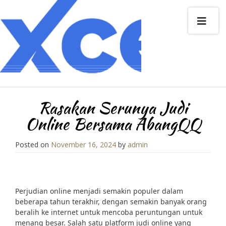
Rasakan Serunya Judi
Online Bersama AbangQQ
Posted on
November 16, 2024
by
admin
Perjudian online menjadi semakin populer dalam
beberapa tahun terakhir, dengan semakin banyak orang
beralih ke internet untuk mencoba peruntungan untuk
menang besar. Salah satu platform judi online yang