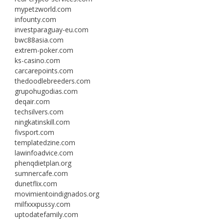
mypetzworld.com
infounty.com
investparaguay-eu.com
bwc88asia.com
extrem-poker.com
ks-casino.com
carcarepoints.com
thedoodlebreeders.com
grupohugodias.com
deqair.com
techsilvers.com
ningkatinskill.com
fivsport.com
templatedzine.com
lawinfoadvice.com
phenqdietplan.org
sumnercafe.com
dunetflix.com
movimientoindignados.org
milfxxxpussy.com
uptodatefamily.com