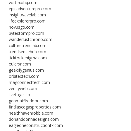
vortexohq.com
epicadventurepro.com
insightwavelab.com
lifeexplorerpro.com
novusgo.com
bytestormpro.com
wanderlustchrono.com
culturetrendlab.com
trendsensehub.com
ticktockenigma.com
eulerxr.com
geekifygenius.com
orbitextech.com
magconnecttech.com
zenifyweb.com
livetogel.co
genmatfiredoor.com
findlascegasproperties.com
healthhavenrobbie.com
donanddonnadesigns.com
eagleoneconstructiontx.com