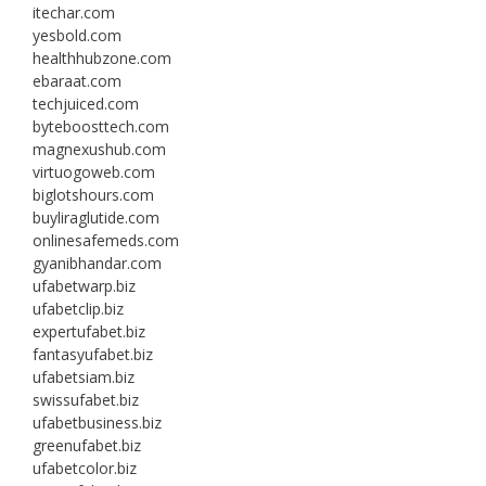
itechar.com
yesbold.com
healthhubzone.com
ebaraat.com
techjuiced.com
byteboosttech.com
magnexushub.com
virtuogoweb.com
biglotshours.com
buyliraglutide.com
onlinesafemeds.com
gyanibhandar.com
ufabetwarp.biz
ufabetclip.biz
expertufabet.biz
fantasyufabet.biz
ufabetsiam.biz
swissufabet.biz
ufabetbusiness.biz
greenufabet.biz
ufabetcolor.biz