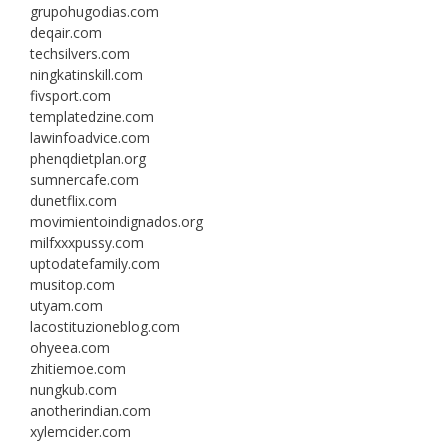
grupohugodias.com
deqair.com
techsilvers.com
ningkatinskill.com
fivsport.com
templatedzine.com
lawinfoadvice.com
phenqdietplan.org
sumnercafe.com
dunetflix.com
movimientoindignados.org
milfxxxpussy.com
uptodatefamily.com
musitop.com
utyam.com
lacostituzioneblog.com
ohyeea.com
zhitiemoe.com
nungkub.com
anotherindian.com
xylemcider.com