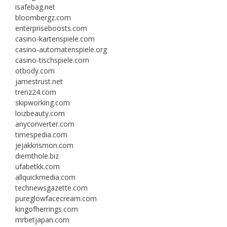
isafebag.net
bloombergz.com
enterpriseboosts.com
casino-kartenspiele.com
casino-automatenspiele.org
casino-tischspiele.com
otbody.com
jamestrust.net
trenz24.com
skipworking.com
loizbeauty.com
anyconverter.com
timespedia.com
jejakkrismon.com
diemthole.biz
ufabetkk.com
allquickmedia.com
technewsgazette.com
pureglowfacecream.com
kingofherrings.com
mrbetjapan.com