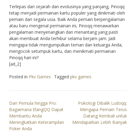
Terlepas dari sejarah dan evolusinya yang panjang, Pinoqq
tetap menjadi permainan kartu populer yang dinikmati oleh
pemain dari segala usia. Baik Anda pemain berpengalaman
atau baru mengenal permainan ini, Pinoqq menawarkan
pengalaman menyenangkan dan menantang yang pasti
akan membuat Anda terhibur selama berjam-jam. Jadi
mengapa tidak mengumpulkan teman dan keluarga Anda,
mengocok setumpuk kartu, dan menikmati permainan
Pinoqq hari ini?
[ad_2]
Posted in
Pkv Games
Tagged
pkv games
Post
Dari Pemula hingga Pro:
Psikologi Dibalik Ludoqq:
navigation
Bagaimana ElangQQ Dapat
Mengapa Pemain Terus
Membantu Anda
Datang Kembali untuk
Meningkatkan Keterampilan
Mendapatkan Lebih Banyak
Poker Anda