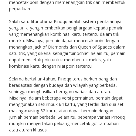
mencetak poin dengan memenangkan trik dan membentuk
perpaduan.
Salah satu fitur utama Pinoqq adalah sistem penilaiannya
yang unik, yang memberikan penghargaan kepada pemain
yang memenangkan kombinasi kartu tertentu dalam trik
mereka. Misalnya, pemain dapat mencetak poin dengan
menangkap Jack of Diamonds dan Queen of Spades dalam
satu trik, yang dikenal sebagai “pinochle”. Selain itu, pemain
dapat mencetak poin untuk membentuk melds, yaitu
kombinasi kartu dengan nilai poin tertentu.
Selama bertahun-tahun, Pinoqq terus berkembang dan
beradaptasi dengan budaya dan wilayah yang berbeda,
sehingga menghasilkan beragam variasi dan aturan.
Misalnya, dalam beberapa versi permainan, pemain dapat
menggunakan setumpuk 64 kartu, yang terdiri dari dua set
masing-masing 32 kartu, atau dapat bermain dengan
jumlah pemain berbeda. Selain itu, beberapa variasi Pinoqq
mungkin menyertakan peluang mencetak gol tambahan
atau aturan khusus.