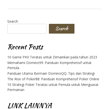
Search
Search
Recent Posts
10 Game PKV Teratas untuk Dimainkan pada tahun 2023
Memahami Domino99: Panduan Komprehensif untuk
Pemula
Panduan Utama Bermain DominoQQ: Tips dan Strategi
The Rise of Poker88: Panduan Komprehensif Poker Online
10 Strategi Poker Teratas untuk Pemula untuk Menguasai
Permainan
LINK LAINNYA