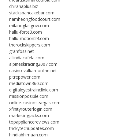
chiranaplus.biz
stackspancakebar.com
namheongfoodcourt.com
milanoglasgow.com
hallu-forte3.com
hallu-motion24.com
therockskippers.com
granfoss.net
allindiacafela.com
alpineskiracing2007.com
casino-vulkan-online.net
pitrepower.com
mediatown360.com
digitaleyestrainclinic.com
missionposible.com
online-casinos-vegas.com
xfinityrouterlogin.com
marketingjacks.com
topappliancereviews.com
trickytechupdates.com
hindiabhimaan.com