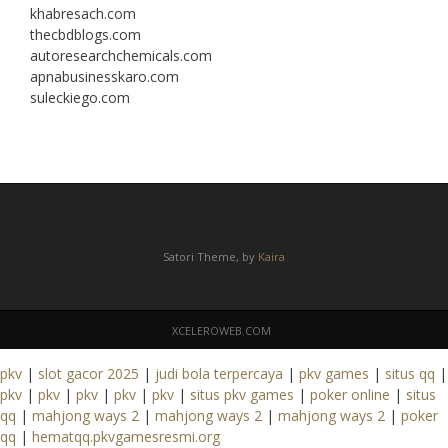
khabresach.com
thecbdblogs.com
autoresearchchemicals.com
apnabusinesskaro.com
suleckiego.com
Satori Theme, by
Kaira
XCELEROWEB.COM
pkv
|
slot gacor 2025
|
judi bola terpercaya
|
pkv games
|
situs qq
|
pkv
|
pkv
|
pkv
|
pkv
|
pkv
|
situs pkv games
|
poker online
|
situs
qq
|
mahjong ways 2
|
mahjong ways 2
|
mahjong ways 2
|
poker
qq
|
hematqq.pkvgamesresmi.org