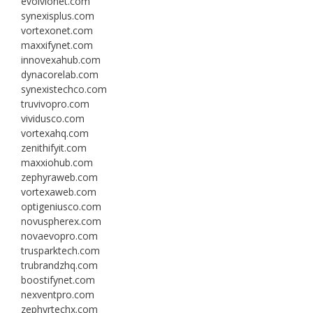
evolvionet.com
synexisplus.com
vortexonet.com
maxxifynet.com
innovexahub.com
dynacorelab.com
synexistechco.com
truvivopro.com
vividusco.com
vortexahq.com
zenithifyit.com
maxxiohub.com
zephyraweb.com
vortexaweb.com
optigeniusco.com
novuspherex.com
novaevopro.com
trusparktech.com
trubrandzhq.com
boostifynet.com
nexventpro.com
zephyrtechx.com