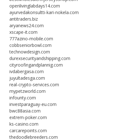
openlivinglabdays14.com
ayurvedakonsultti-kari-nokela.com
antitraders.biz
aryanews24.com
xscape-it.com
777azino-mobile.com
cobbseniorbowl.com
technowdesign.com
durexsecurityandshipping.com
cityroofingandplannig.com
ivdabergasa.com
juyultadesga.com
real-crypto-services.com
mypetzworld.com
infounty.com
investparaguay-eu.com
bwc88asia.com
extrem-poker.com
ks-casino.com
carcarepoints.com
thedoodlebreeders.com