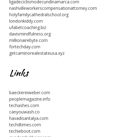
ligadeciclismodecundinamarca.com
nashvilleworkerscompensationattorney.com
holyfamilycathedralschool.org
londonkiddy.com
ufabetcoaching.biz
davismindfulness.org
millionairebyte.com
fortechday.com
getcaminorealestateusa.xyz
Links
baeckereiweber.com
peoplemagazine.info
techashes.com
canyouwash.co
havadisantalya.com
techdtimes.com
techieboot.com