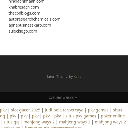
hindiabhimaan.com
khabresach.com
thecbdblogs.com
autoresearchchemicals.com
apnabusinesskaro.com
suleckiego.com
Satori Theme, by
Kaira
XCELEROWEB.COM
pkv
|
slot gacor 2025
|
judi bola terpercaya
|
pkv games
|
situs
qq
|
pkv
|
pkv
|
pkv
|
pkv
|
pkv
|
situs pkv games
|
poker online
|
situs qq
|
mahjong ways 2
|
mahjong ways 2
|
mahjong ways 2
|
poker qq
|
hematqq.pkvgamesresmi.org