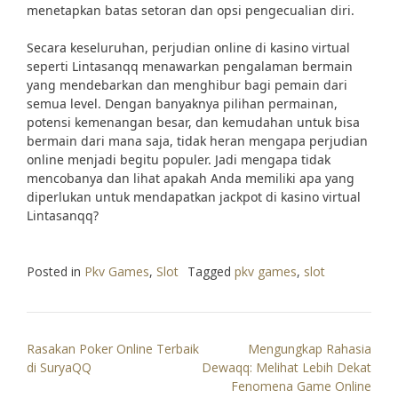
menetapkan batas setoran dan opsi pengecualian diri.
Secara keseluruhan, perjudian online di kasino virtual
seperti Lintasanqq menawarkan pengalaman bermain
yang mendebarkan dan menghibur bagi pemain dari
semua level. Dengan banyaknya pilihan permainan,
potensi kemenangan besar, dan kemudahan untuk bisa
bermain dari mana saja, tidak heran mengapa perjudian
online menjadi begitu populer. Jadi mengapa tidak
mencobanya dan lihat apakah Anda memiliki apa yang
diperlukan untuk mendapatkan jackpot di kasino virtual
Lintasanqq?
Posted in
Pkv Games
,
Slot
Tagged
pkv games
,
slot
Post
Rasakan Poker Online Terbaik
Mengungkap Rahasia
navigation
di SuryaQQ
Dewaqq: Melihat Lebih Dekat
Fenomena Game Online