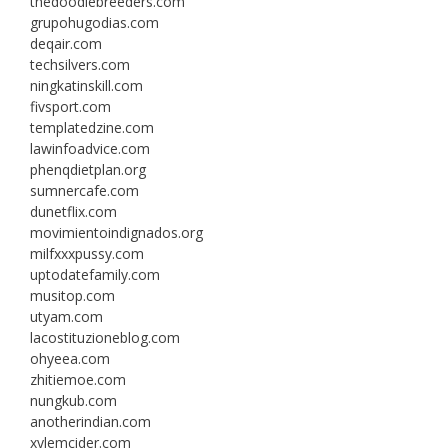
thedoodlebreeders.com
grupohugodias.com
deqair.com
techsilvers.com
ningkatinskill.com
fivsport.com
templatedzine.com
lawinfoadvice.com
phenqdietplan.org
sumnercafe.com
dunetflix.com
movimientoindignados.org
milfxxxpussy.com
uptodatefamily.com
musitop.com
utyam.com
lacostituzioneblog.com
ohyeea.com
zhitiemoe.com
nungkub.com
anotherindian.com
xylemcider.com