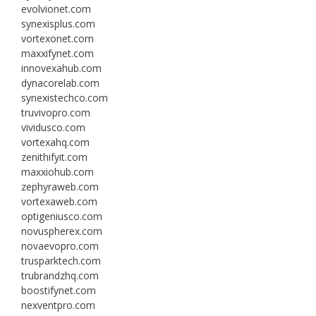
evolvionet.com
synexisplus.com
vortexonet.com
maxxifynet.com
innovexahub.com
dynacorelab.com
synexistechco.com
truvivopro.com
vividusco.com
vortexahq.com
zenithifyit.com
maxxiohub.com
zephyraweb.com
vortexaweb.com
optigeniusco.com
novuspherex.com
novaevopro.com
trusparktech.com
trubrandzhq.com
boostifynet.com
nexventpro.com