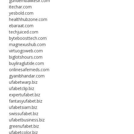
gundembalikesir.com
itechar.com
yesbold.com
healthhubzone.com
ebaraat.com
techjuiced.com
byteboosttech.com
magnexushub.com
virtuogoweb.com
biglotshours.com
buyliraglutide.com
onlinesafemeds.com
gyanibhandar.com
ufabetwarp.biz
ufabetclip.biz
expertufabet.biz
fantasyufabet.biz
ufabetsiam.biz
swissufabet.biz
ufabetbusiness.biz
greenufabet.biz
ufabetcolor.biz