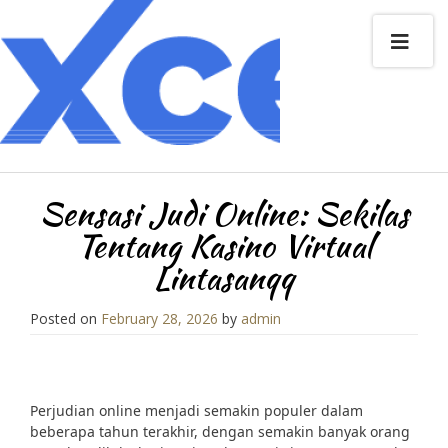
Sensasi Judi Online: Sekilas
Tentang Kasino Virtual
Lintasanqq
Posted on
February 28, 2026
by
admin
Perjudian online menjadi semakin populer dalam
beberapa tahun terakhir, dengan semakin banyak orang