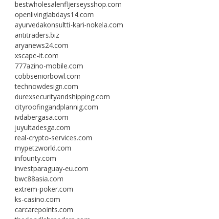
bestwholesalenfljerseysshop.com
openlivinglabdays14.com
ayurvedakonsultti-kari-nokela.com
antitraders.biz
aryanews24.com
xscape-it.com
777azino-mobile.com
cobbseniorbowl.com
technowdesign.com
durexsecurityandshipping.com
cityroofingandplannig.com
ivdabergasa.com
juyultadesga.com
real-crypto-services.com
mypetzworld.com
infounty.com
investparaguay-eu.com
bwc88asia.com
extrem-poker.com
ks-casino.com
carcarepoints.com