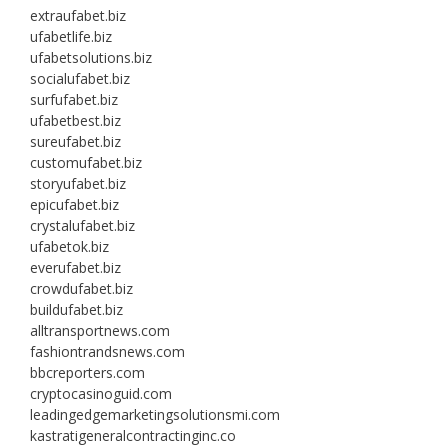
extraufabet.biz
ufabetlife.biz
ufabetsolutions.biz
socialufabet.biz
surfufabet.biz
ufabetbest.biz
sureufabet.biz
customufabet.biz
storyufabet.biz
epicufabet.biz
crystalufabet.biz
ufabetok.biz
everufabet.biz
crowdufabet.biz
buildufabet.biz
alltransportnews.com
fashiontrandsnews.com
bbcreporters.com
cryptocasinoguid.com
leadingedgemarketingsolutionsmi.com
kastratigeneralcontractinginc.co