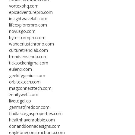
vortexohq.com
epicadventurepro.com
insightwavelab.com
lifeexplorerpro.com
novusgo.com
bytestormpro.com
wanderlustchrono.com
culturetrendlab.com
trendsensehub.com
ticktockenigma.com
eulerxr.com
geekifygenius.com
orbitextech.com
magconnecttech.com
zenifyweb.com
livetogel.co
genmatfiredoor.com
findlascegasproperties.com
healthhavenrobbie.com
donanddonnadesigns.com
eagleoneconstructiontx.com