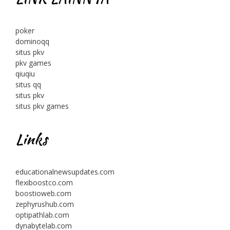
poker
dominoqq
situs pkv
pkv games
qiuqiu
situs qq
situs pkv
situs pkv games
Links
educationalnewsupdates.com
flexiboostco.com
boostioweb.com
zephyrushub.com
optipathlab.com
dynabytelab.com