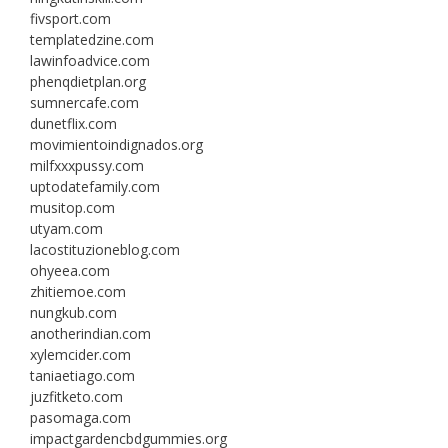
fivsport.com
templatedzine.com
lawinfoadvice.com
phenqdietplan.org
sumnercafe.com
dunetflix.com
movimientoindignados.org
milfxxxpussy.com
uptodatefamily.com
musitop.com
utyam.com
lacostituzioneblog.com
ohyeea.com
zhitiemoe.com
nungkub.com
anotherindian.com
xylemcider.com
taniaetiago.com
juzfitketo.com
pasomaga.com
impactgardencbdgummies.org