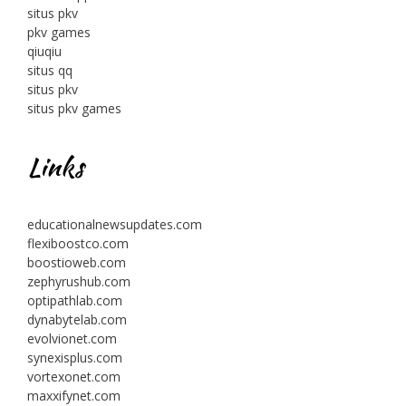
situs pkv
pkv games
qiuqiu
situs qq
situs pkv
situs pkv games
Links
educationalnewsupdates.com
flexiboostco.com
boostioweb.com
zephyrushub.com
optipathlab.com
dynabytelab.com
evolvionet.com
synexisplus.com
vortexonet.com
maxxifynet.com