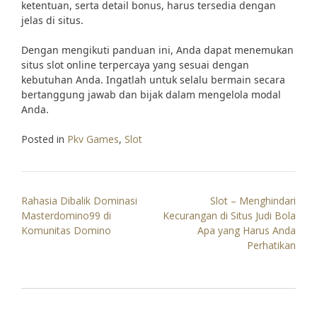
ketentuan, serta detail bonus, harus tersedia dengan
jelas di situs.
Dengan mengikuti panduan ini, Anda dapat menemukan
situs slot online terpercaya yang sesuai dengan
kebutuhan Anda. Ingatlah untuk selalu bermain secara
bertanggung jawab dan bijak dalam mengelola modal
Anda.
Posted in
Pkv Games
,
Slot
Post
Rahasia Dibalik Dominasi
Slot – Menghindari
navigation
Masterdomino99 di
Kecurangan di Situs Judi Bola
Komunitas Domino
Apa yang Harus Anda
Perhatikan