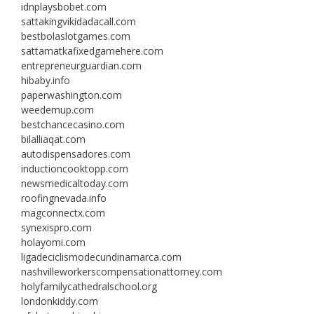
idnplaysbobet.com
sattakingvikidadacall.com
bestbolaslotgames.com
sattamatkafixedgamehere.com
entrepreneurguardian.com
hibaby.info
paperwashington.com
weedemup.com
bestchancecasino.com
bilalliaqat.com
autodispensadores.com
inductioncooktopp.com
newsmedicaltoday.com
roofingnevada.info
magconnectx.com
synexispro.com
holayomi.com
ligadeciclismodecundinamarca.com
nashvilleworkerscompensationattorney.com
holyfamilycathedralschool.org
londonkiddy.com