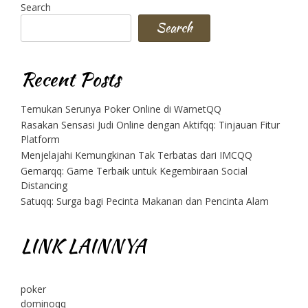
Search
Search
Recent Posts
Temukan Serunya Poker Online di WarnetQQ
Rasakan Sensasi Judi Online dengan Aktifqq: Tinjauan Fitur
Platform
Menjelajahi Kemungkinan Tak Terbatas dari IMCQQ
Gemarqq: Game Terbaik untuk Kegembiraan Social
Distancing
Satuqq: Surga bagi Pecinta Makanan dan Pencinta Alam
LINK LAINNYA
poker
dominoqq