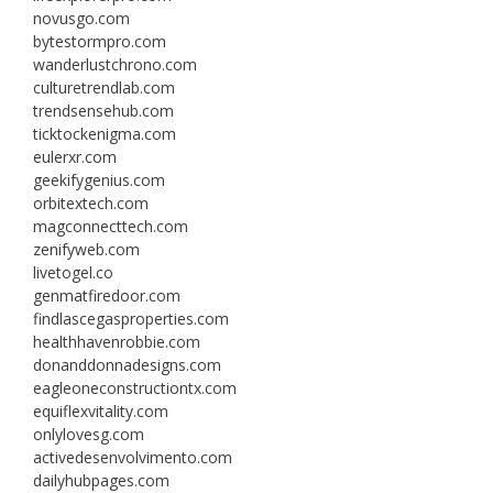
novusgo.com
bytestormpro.com
wanderlustchrono.com
culturetrendlab.com
trendsensehub.com
ticktockenigma.com
eulerxr.com
geekifygenius.com
orbitextech.com
magconnecttech.com
zenifyweb.com
livetogel.co
genmatfiredoor.com
findlascegasproperties.com
healthhavenrobbie.com
donanddonnadesigns.com
eagleoneconstructiontx.com
equiflexvitality.com
onlylovesg.com
activedesenvolvimento.com
dailyhubpages.com