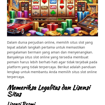
Dalam dunia perjudian online, memilih situs slot yang
tepat adalah langkah pertama untuk memastikan
pengalaman bermain yang aman dan menyenangkan.
Banyaknya situs slot online yang tersedia membuat
pemain harus lebih berhati-hati agar tidak terjebak pada
platform yang tidak terpercaya. Berikut adalah panduan
lengkap untuk membantu Anda memilih situs slot online
terpercaya.
Memeriksa Legalitas dan Lisensi
Situs
Lisensi Resmi