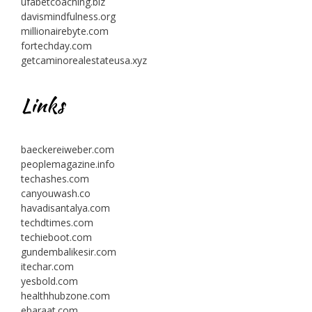
ufabetcoaching.biz
davismindfulness.org
millionairebyte.com
fortechday.com
getcaminorealestateusa.xyz
Links
baeckereiweber.com
peoplemagazine.info
techashes.com
canyouwash.co
havadisantalya.com
techdtimes.com
techieboot.com
gundembalikesir.com
itechar.com
yesbold.com
healthhubzone.com
ebaraat.com