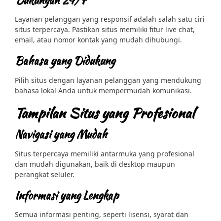
Layanan pelanggan yang responsif adalah salah satu ciri
situs terpercaya. Pastikan situs memiliki fitur live chat,
email, atau nomor kontak yang mudah dihubungi.
Bahasa yang Didukung
Pilih situs dengan layanan pelanggan yang mendukung
bahasa lokal Anda untuk mempermudah komunikasi.
Tampilan Situs yang Profesional
Navigasi yang Mudah
Situs terpercaya memiliki antarmuka yang profesional
dan mudah digunakan, baik di desktop maupun
perangkat seluler.
Informasi yang Lengkap
Semua informasi penting, seperti lisensi, syarat dan