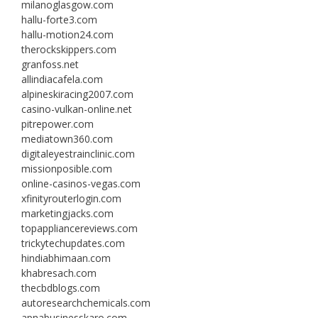
milanoglasgow.com
hallu-forte3.com
hallu-motion24.com
therockskippers.com
granfoss.net
allindiacafela.com
alpineskiracing2007.com
casino-vulkan-online.net
pitrepower.com
mediatown360.com
digitaleyestrainclinic.com
missionposible.com
online-casinos-vegas.com
xfinityrouterlogin.com
marketingjacks.com
topappliancereviews.com
trickytechupdates.com
hindiabhimaan.com
khabresach.com
thecbdblogs.com
autoresearchchemicals.com
apnabusinesskaro.com