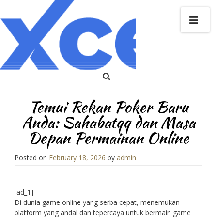
Temui Rekan Poker Baru
Anda: Sahabatqq dan Masa
Depan Permainan Online
Posted on
February 18, 2026
by
admin
[ad_1]
Di dunia game online yang serba cepat, menemukan
platform yang andal dan tepercaya untuk bermain game