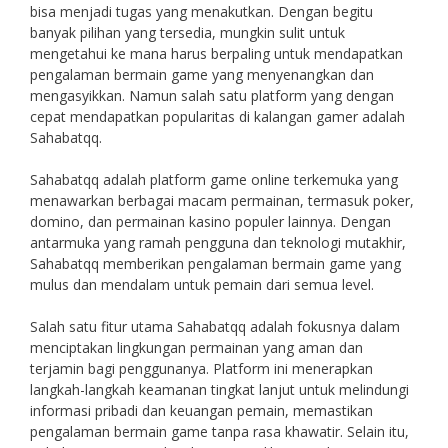
bisa menjadi tugas yang menakutkan. Dengan begitu
banyak pilihan yang tersedia, mungkin sulit untuk
mengetahui ke mana harus berpaling untuk mendapatkan
pengalaman bermain game yang menyenangkan dan
mengasyikkan. Namun salah satu platform yang dengan
cepat mendapatkan popularitas di kalangan gamer adalah
Sahabatqq.
Sahabatqq adalah platform game online terkemuka yang
menawarkan berbagai macam permainan, termasuk poker,
domino, dan permainan kasino populer lainnya. Dengan
antarmuka yang ramah pengguna dan teknologi mutakhir,
Sahabatqq memberikan pengalaman bermain game yang
mulus dan mendalam untuk pemain dari semua level.
Salah satu fitur utama Sahabatqq adalah fokusnya dalam
menciptakan lingkungan permainan yang aman dan
terjamin bagi penggunanya. Platform ini menerapkan
langkah-langkah keamanan tingkat lanjut untuk melindungi
informasi pribadi dan keuangan pemain, memastikan
pengalaman bermain game tanpa rasa khawatir. Selain itu,
Sahabatqq menawarkan beragam pilihan pembayaran,