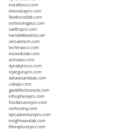
instaflexco.com
innovistapro.com
flexiboostlab.com
vortexohqplus.com
swiftiopro.com
hamilelikbelirtisi.net
versalotech.com
techmaxco.com
exceedolab.com
activaxio.com
dynabytesco.com
stylegurupro.com
datawizardslab.com
cubiqio.com
geeklifechronicle.com
infospherepro.com
foodiesavorpro.com
vortexohq.com
epicadventurepro.com
insightwavelab.com
lifeexplorerpro.com