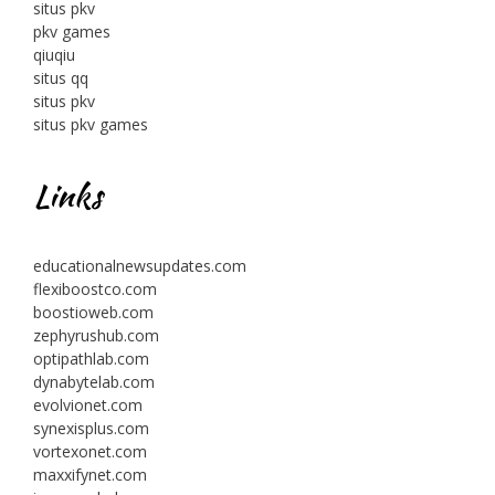
situs pkv
pkv games
qiuqiu
situs qq
situs pkv
situs pkv games
Links
educationalnewsupdates.com
flexiboostco.com
boostioweb.com
zephyrushub.com
optipathlab.com
dynabytelab.com
evolvionet.com
synexisplus.com
vortexonet.com
maxxifynet.com