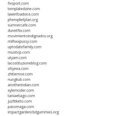
fivsport.com
templatedzine.com
lawinfoadvice.com
phenqdietplan.org
sumnercafe.com
dunetflix.com
movimientoindignados.org
milfxxxpussy.com
uptodatefamily.com
musitop.com
utyam.com
lacostituzioneblog.com
ohyeea.com
zhitiemoe.com
nungkub.com
anotherindian.com
xylemcider.com
taniaetiago.com
juzfitketo.com
pasomaga.com
impactgardencbdgummies.org