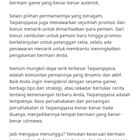
bermain game yang benar-benar autentik.
Selain pilihan permainannya yang beragam,
Taipanqqasia juga menawarkan sejumlah promosi dan
bonus menarik untuk dimanfaatkan para pemain. Dari
bonus sambutan untuk pemain baru hingga promosi
berkelanjutan untuk pelanggan setia, selalu ada
penawaran menarik untuk membantu meningkatkan
pengalaman bermain Anda.
Namun mungkin daya tarik terbesar Taipanqqasia
adalah komunitas pemainnya yang dinamis dan aktif.
Baik Anda ingin mengobrol dengan sesama gamer,
berbagi tips dan strategi, atau sekadar bertukar cerita
tentang kemenangan terbaru Anda, Taipanqqasia adalah
tempatnya. Rasa persahabatan dan persaingan
persahabatan di Taipanqqasia benar-benar tiada
duanya, menjadikannya tempat bermain yang benar-
benar istimewa.
Jadi mengapa menunggu? Temukan keseruan bermain