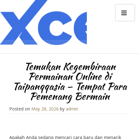
Temukan Kegembiraan
Permainan Online di
Taipanqqasia – Tempat Para
Pemenang Bermain
Posted on
May 28, 2026
by
admin
Apakah Anda sedang mencari cara baru dan menarik