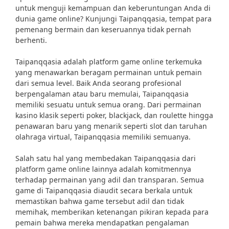
untuk menguji kemampuan dan keberuntungan Anda di
dunia game online? Kunjungi Taipanqqasia, tempat para
pemenang bermain dan keseruannya tidak pernah
berhenti.
Taipanqqasia adalah platform game online terkemuka
yang menawarkan beragam permainan untuk pemain
dari semua level. Baik Anda seorang profesional
berpengalaman atau baru memulai, Taipanqqasia
memiliki sesuatu untuk semua orang. Dari permainan
kasino klasik seperti poker, blackjack, dan roulette hingga
penawaran baru yang menarik seperti slot dan taruhan
olahraga virtual, Taipanqqasia memiliki semuanya.
Salah satu hal yang membedakan Taipanqqasia dari
platform game online lainnya adalah komitmennya
terhadap permainan yang adil dan transparan. Semua
game di Taipanqqasia diaudit secara berkala untuk
memastikan bahwa game tersebut adil dan tidak
memihak, memberikan ketenangan pikiran kepada para
pemain bahwa mereka mendapatkan pengalaman