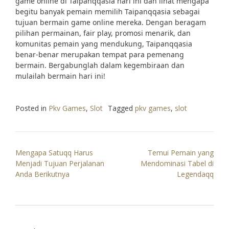
game online di Taipanqqasia hari ini dan lihat mengapa
begitu banyak pemain memilih Taipanqqasia sebagai
tujuan bermain game online mereka. Dengan beragam
pilihan permainan, fair play, promosi menarik, dan
komunitas pemain yang mendukung, Taipanqqasia
benar-benar merupakan tempat para pemenang
bermain. Bergabunglah dalam kegembiraan dan
mulailah bermain hari ini!
Posted in
Pkv Games
,
Slot
Tagged
pkv games
,
slot
Post
Mengapa Satuqq Harus
Temui Pemain yang
navigation
Menjadi Tujuan Perjalanan
Mendominasi Tabel di
Anda Berikutnya
Legendaqq